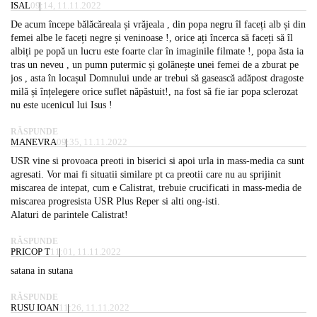
ISAL
09:14, 11.11.2022
De acum începe bălăcăreala și vrăjeala , din popa negru îl faceți alb și din
femei albe le faceți negre și veninoase !, orice ați încerca să faceți să îl
albiți pe popă un lucru este foarte clar în imaginile filmate !, popa ăsta ia
tras un neveu , un pumn putermic și golănește unei femei de a zburat pe
jos , asta în locașul Domnului unde ar trebui să gasească adăpost dragoste
milă și înțelegere orice suflet năpăstuit!, na fost să fie iar popa sclerozat
nu este ucenicul lui Isus !
RĂSPUNDE
MANEVRA
09:35, 11.11.2022
USR vine si provoaca preoti in biserici si apoi urla in mass-media ca sunt
agresati. Vor mai fi situatii similare pt ca preotii care nu au sprijinit
miscarea de intepat, cum e Calistrat, trebuie crucificati in mass-media de
miscarea progresista USR Plus Reper si alti ong-isti.
Alaturi de parintele Calistrat!
RĂSPUNDE
PRICOP T
11:01, 11.11.2022
satana in sutana
RĂSPUNDE
RUSU IOAN
11:26, 11.11.2022