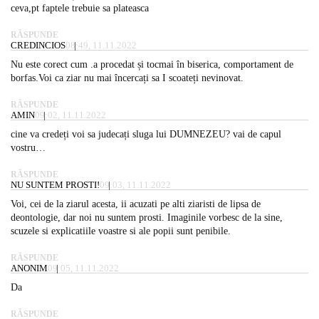
ceva,pt faptele trebuie sa plateasca
RĂSPUNDE
CREDINCIOS
08:49, 11.11.2022
Nu este corect cum .a procedat și tocmai în biserica, comportament de
borfas.Voi ca ziar nu mai încercați sa I scoateți nevinovat.
RĂSPUNDE
AMIN
09:02, 11.11.2022
cine va credeți voi sa judecați sluga lui DUMNEZEU? vai de capul
vostru…
RĂSPUNDE
NU SUNTEM PROSTI!
09:03, 11.11.2022
Voi, cei de la ziarul acesta, ii acuzati pe alti ziaristi de lipsa de
deontologie, dar noi nu suntem prosti. Imaginile vorbesc de la sine,
scuzele si explicatiile voastre si ale popii sunt penibile.
RĂSPUNDE
ANONIM
09:05, 11.11.2022
Da
RĂSPUNDE