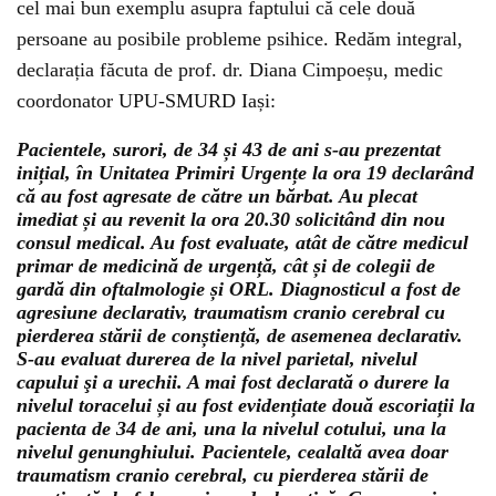
cel mai bun exemplu asupra faptului că cele două
persoane au posibile probleme psihice. Redăm integral,
declarația făcuta de prof. dr. Diana Cimpoeșu, medic
coordonator UPU-SMURD Iași:
Pacientele, surori, de 34 și 43 de ani s-au prezentat
inițial, în Unitatea Primiri Urgențe la ora 19 declarând
că au fost agresate de către un bărbat. Au plecat
imediat și au revenit la ora 20.30 solicitând din nou
consul medical. Au fost evaluate, atât de către medicul
primar de medicină de urgență, cât și de colegii de
gardă din oftalmologie și ORL. Diagnosticul a fost de
agresiune declarativ, traumatism cranio cerebral cu
pierderea stării de conștiență, de asemenea declarativ
.
S-au evaluat durerea de la nivel parietal, nivelul
capului şi a urechii. A mai fost declarată o durere la
nivelul toracelui și au fost evidențiate două escoriații la
pacienta de 34 de ani, una la nivelul cotului, una la
nivelul genunghiului. Pacientele, cealaltă avea doar
traumatism cranio cerebral, cu
pierderea stării de