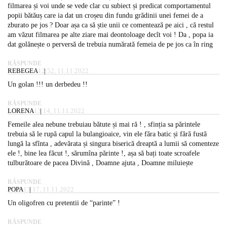
filmarea și voi unde se vede clar cu subiect și predicat comportamentul
popii bătăuș care ia dat un croșeu din fundu grădinii unei femei de a
zburato pe jos ? Doar așa ca să știe unii ce comentează pe aici , că restul
am văzut filmarea pe alte ziare mai deontoloage decît voi ! Da , popa ia
dat golănește o perversă de trebuia numărată femeia de pe jos ca în ring
RĂSPUNDE
REBEGEA
12:52, 11.11.2022
Un golan !!! un derbedeu !!
RĂSPUNDE
LORENA
13:14, 11.11.2022
Femeile alea nebune trebuiau bătute și mai ră ! , sfinția sa părintele
trebuia să le rupă capul la bulangioaice, vin ele făra batic și fără fustă
lungă la sfînta , adevărata și singura biserică dreaptă a lumii să comenteze
ele !, bine lea făcut !, sărumîna părinte !, așa să bați toate scroafele
tulburătoare de pacea Divină , Doamne ajuta , Doamne miluiește
RĂSPUNDE
POPA
13:17, 11.11.2022
Un oligofren cu pretentii de “parinte” !
RĂSPUNDE