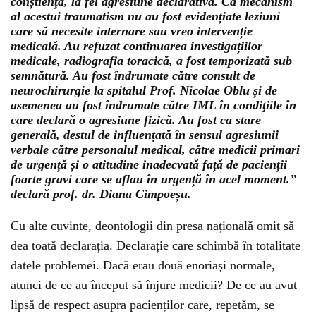
conștiență, la fel agresiune declarativă
. Ca mecanism
al acestui traumatism nu au fost evidențiate leziuni
care să necesite internare sau vreo intervenție
medicală. Au refuzat continuarea investigațiilor
medicale, radiografia toracică, a fost temporizată sub
semnătură. Au fost îndrumate către consult de
neurochirurgie la spitalul Prof. Nicolae Oblu și de
asemenea au fost îndrumate către IML în condiţiile în
care declară o agresiune fizică.
Au fost ca stare
generală, destul de influențată în sensul agresiunii
verbale către personalul medical, către medicii primari
de urgență și o atitudine inadecvată față de pacienții
foarte gravi care se aflau în urgență în acel moment
.”
declară prof. dr. Diana Cimpoeșu.
Cu alte cuvinte, deontologii din presa națională omit să
dea toată declarația. Declarație care schimbă în totalitate
datele problemei. Dacă erau două enoriași normale,
atunci de ce au început să înjure medicii? De ce au avut
lipsă de respect asupra pacienților care, repetăm, se