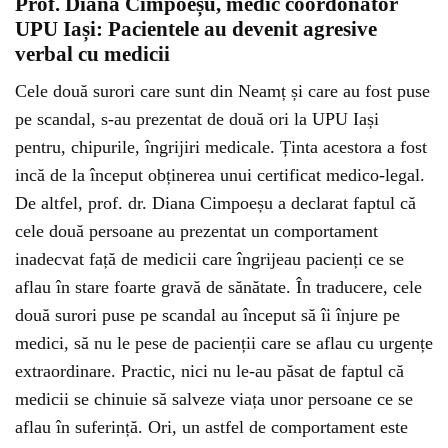
Prof. Diana Cimpoeșu, medic coordonator
UPU Iași: Pacientele au devenit agresive
verbal cu medicii
Cele două surori care sunt din Neamț și care au fost puse
pe scandal, s-au prezentat de două ori la UPU Iași
pentru, chipurile, îngrijiri medicale. Ținta acestora a fost
incă de la început obținerea unui certificat medico-legal.
De altfel, prof. dr. Diana Cimpoeșu a declarat faptul că
cele două persoane au prezentat un comportament
inadecvat față de medicii care îngrijeau pacienți ce se
aflau în stare foarte gravă de sănătate. În traducere, cele
două surori puse pe scandal au început să îi înjure pe
medici, să nu le pese de pacienții care se aflau cu urgențe
extraordinare. Practic, nici nu le-au păsat de faptul că
medicii se chinuie să salveze viața unor persoane ce se
aflau în suferință. Ori, un astfel de comportament este