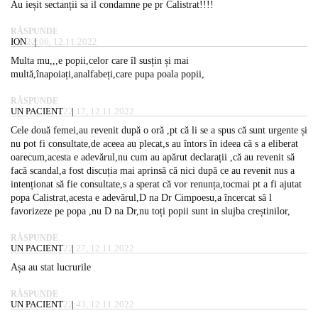
Au ieșit sectanții sa il condamne pe pr Calistrat!!!!
RĂSPUNDE
ION
22:06, 12.11.2022
Multa mu,,,e popii,celor care îl susțin și mai
multă,înapoiați,analfabeți,care pupa poala popii,
RĂSPUNDE
UN PACIENT
22:17, 12.11.2022
Cele două femei,au revenit după o oră ,pt că li se a spus că sunt urgente și
nu pot fi consultate,de aceea au plecat,s au întors în ideea că s a eliberat
oarecum,acesta e adevărul,nu cum au apărut declarații ,că au revenit să
facă scandal,a fost discuția mai aprinsă că nici după ce au revenit nus a
intenționat să fie consultate,s a sperat că vor renunța,tocmai pt a fi ajutat
popa Calistrat,acesta e adevărul,D na Dr Cimpoesu,a încercat să l
favorizeze pe popa ,nu D na Dr,nu toți popii sunt in slujba creștinilor,
RĂSPUNDE
UN PACIENT
22:27, 12.11.2022
Așa au stat lucrurile
RĂSPUNDE
UN PACIENT
22:43, 12.11.2022