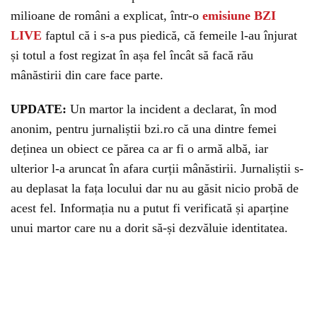
milioane de români a explicat, într-o
emisiune BZI
LIVE
faptul că i s-a pus piedică, că femeile l-au înjurat
și totul a fost regizat în așa fel încât să facă rău
mânăstirii din care face parte.
UPDATE:
Un martor la incident a declarat, în mod
anonim, pentru jurnaliștii bzi.ro că una dintre femei
deținea un obiect ce părea ca ar fi o armă albă, iar
ulterior l-a aruncat în afara curții mânăstirii. Jurnaliștii s-
au deplasat la fața locului dar nu au găsit nicio probă de
acest fel. Informația nu a putut fi verificată și aparține
unui martor care nu a dorit să-și dezvăluie identitatea.