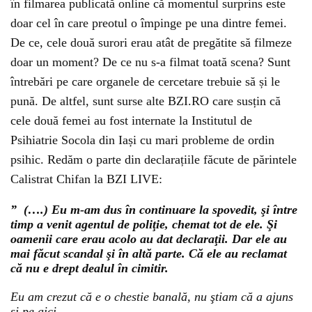
în filmarea publicată online că momentul surprins este
doar cel în care preotul o împinge pe una dintre femei.
De ce, cele două surori erau atât de pregătite să filmeze
doar un moment? De ce nu s-a filmat toată scena? Sunt
întrebări pe care organele de cercetare trebuie să și le
pună. De altfel, sunt surse alte BZI.RO care susțin că
cele două femei au fost internate la Institutul de
Psihiatrie Socola din Iași cu mari probleme de ordin
psihic. Redăm o parte din declarațiile făcute de părintele
Calistrat Chifan la BZI LIVE:
” (….) Eu m-am dus în continuare la spovedit, şi între
timp a venit agentul de poliţie, chemat tot de ele. Şi
oamenii care erau acolo au dat declaraţii. Dar ele au
mai făcut scandal şi în altă parte. Că ele au reclamat
că nu e drept dealul în cimitir.
Eu am crezut că e o chestie banală, nu ştiam că a ajuns
şi pe aici.