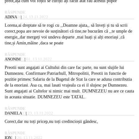
preot,așa cum voi foștii se curiști ați făcut atât rău acestui popor
RĂSPUNDE
ADINA
00:24, 13.11.2022
Lorena,ai dreptate să te rogi cu ,,Doamne ajuta,, să înveți și tu să scrii
corect,popa are nevoie de susținători că tine,ne bucurăm că ,,te umple de
energie,,dar mergeți voi undeva departe ,mai luați și alți enoriași ,că
tine,și Amin,mâine ,daca se poate
RĂSPUNDE
ANONIM
12:01, 13.11.2022
Preotii sunt angajati ai Cultului din care fac parte, nu sunt slujile lui
Dumnezeu. Confirmare:Patriarhull, Mitropolitii, Preotii in functie de
pozitie primesc Salariu de la Bugetul de Stat la care se aduna contributia
de la enoriasi. Asa ca, mai lasati vrajeala ca ei il slujesc pe Dumnezeu.
Sunt angajati ai Cultelor si nimic mai mult. DUMNEZEU nu are ce cauta
in aceasta situatie. DUMNEZEU este TATAL.
RĂSPUNDE
DANIELA
13:23, 13.11.2022
Corect,dar nu toți pricep,nu toți credincioșii gândesc,
RĂSPUNDE
ION
13:26, 13.11.2022