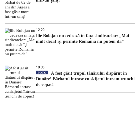
într-un șanț!
12:20
Ilie Bolojan nu cedează în fața sindicatelor: „Mai
mult decât își permite România nu putem da”
10:35
FOTO
A fost găsit trupul tânărului dispărut în
Dunăre! Bărbatul intrase cu skijetul într-un trunchi
de copac!