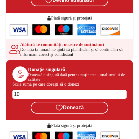
Devino susținător
Plată sigură și protejată
Alătură-te comunității noastre de susținători
Donația ta lunară ne ajută să planificăm și să continuăm să
informăm corect și echidistant
Donație singulară
Donează o singură dată pentru susținerea jurnalismului de
calitate
Scrie suma pe care dorești să o donezi
Donează
Plată sigură și protejată