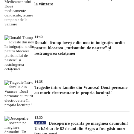
la vânzare
14:40
Donald Trump lovește din nou în imigrație: ordin
pentru blocarea „turismului de naștere” și
restrângerea cetățeniei
14:35
Tragedie într-o familie din Vrancea! Două persoane
au murit electrocutate în propria locuință!
13:30
FOTO
Descoperire șocantă pe marginea drumului!
Un bărbat de 62 de ani din Argeș a fost găsit mort