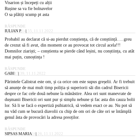
Visarion și începeți cu alții
Rușine sa va fie bolnavelor
O sa plătiți scump pt asta
RĂSPUNDE
IULIAN P.
14:55, 11.11.2022
Probabil au declarat că si-au pierdut conștiența, că de conștiință…..greu
de crezut să fi avut, din moment ce au provocat tot circul acela!!!
Domnilor ziariști; – conștienta se pierde când leșini, nu conștiința, cu atât
mai puțin, cunoștința !
RĂSPUNDE
GABI
15:39, 11.11.2022
Părintele Calistrat este om, și ca orice om este supus greșelii. Ar fi trebuit
să anunțe de mai mult timp poliția și superiorii săi din cadrul Bisericii
despre ce fac cele două nebune la mânăstire. Alea ori sunt manevrate de
dușmanii Bisericii ori sunt pur și simplu nebune și fac asta din cauza bolii
lor. Să li se facă o expertiză psihiatrică, să vedem exact ce au. Nu pot să
nu văd cum se bucură diavolii cu chip de om ori de câte ori se întâmplă
genul ăsta de provocări la adresa preoților.
RĂSPUNDE
SIPSAS MARIA
16:26, 11.11.2022