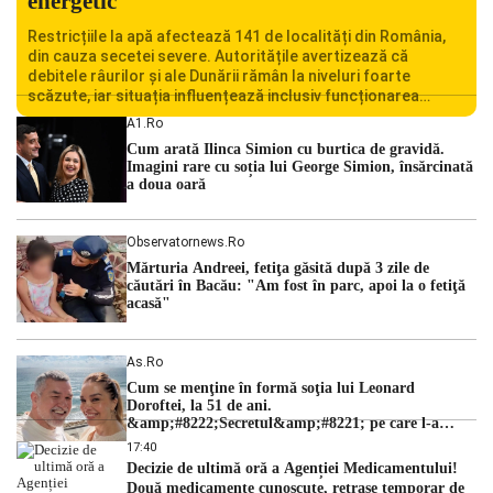
energetic
Restricțiile la apă afectează 141 de localități din România,
din cauza secetei severe. Autoritățile avertizează că
debitele râurilor și ale Dunării rămân la niveluri foarte
scăzute, iar situația influențează inclusiv funcționarea
Centralei Nucleare de la Cernavodă. România se confruntă
A1.ro
cu una dintre cele mai dificile perioade din punct de vedere
Cum arată Ilinca Simion cu burtica de gravidă.
hidrologic din ultimii ani. Lipsa […]
Imagini rare cu soția lui George Simion, însărcinată
a doua oară
Observatornews.ro
Mărturia Andreei, fetiţa găsită după 3 zile de
căutări în Bacău: "Am fost în parc, apoi la o fetiţă
acasă"
As.ro
Cum se menţine în formă soţia lui Leonard
Doroftei, la 51 de ani.
&amp;#8222;Secretul&amp;#8221; pe care l-a
dezvăluit
17:40
Decizie de ultimă oră a Agenției Medicamentului!
Două medicamente cunoscute, retrase temporar de