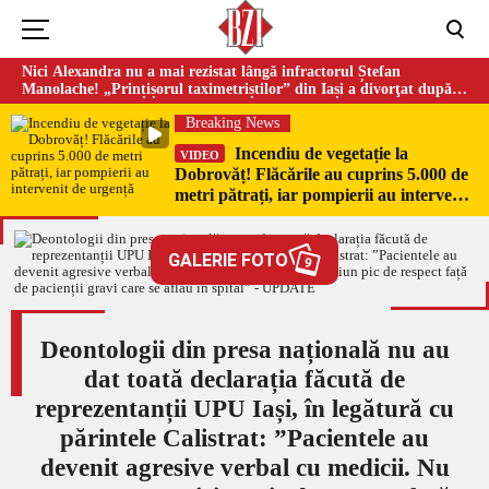
Nici Alexandra nu a mai rezistat lângă infractorul Ștefan
Manolache! „Prințișorul taximetriștilor” din Iași a divorţat după
doi ani de căsnicie
Breaking News
Incendiu de vegetație la
VIDEO
Dobrovăț! Flăcările au cuprins 5.000 de
metri pătrați, iar pompierii au intervenit
de urgență
GALERIE FOTO
9
Deontologii din presa națională nu au
dat toată declarația făcută de
reprezentanții UPU Iași, în legătură cu
părintele Calistrat: ”Pacientele au
devenit agresive verbal cu medicii. Nu