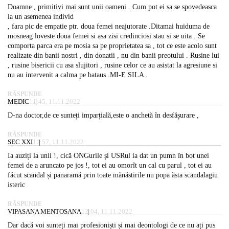
Doamne , primitivi mai sunt unii oameni . Cum pot ei sa se spovedeasca
la un asemenea individ
, fara pic de empatie ptr. doua femei neajutorate .Ditamai huiduma de
mosneag loveste doua femei si asa zisi credinciosi stau si se uita . Se
comporta parca era pe mosia sa pe proprietatea sa , tot ce este acolo sunt
realizate din banii nostri , din donatii , nu din banii preotului . Rusine lui
, rusine bisericii cu asa slujitori , rusine celor ce au asistat la agresiune si
nu au intervenit a calma pe bataus .MI-E SILA .
RĂSPUNDE
MEDIC
11:45, 11.11.2022
D-na doctor,de ce sunteți imparțială,este o anchetă în desfășurare ,
RĂSPUNDE
SEC XXI
11:57, 11.11.2022
Ia auziți la unii !, cică ONGurile și USRul ia dat un pumn în bot unei
femei de a aruncato pe jos !, tot ei au omorît un cal cu parul , tot ei au
făcut scandal și panaramă prin toate mănăstirile nu popa ăsta scandalagiu
isteric
RĂSPUNDE
VIPASANA MENTOSANA
12:04, 11.11.2022
Dar dacă voi sunteți mai profesioniști și mai deontologi de ce nu ați pus