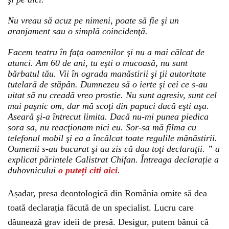
Nu vreau să acuz pe nimeni, poate să fie şi un
aranjament sau o simplă coincidenţă.
Facem teatru în faţa oamenilor şi nu a mai călcat de
atunci. Am 60 de ani, tu eşti o mucoasă, nu sunt
bărbatul tău. Vii în ograda manăstirii şi ţii autoritate
tutelară de stăpân. Dumnezeu să o ierte şi cei ce s-au
uitat să nu creadă vreo prostie. Nu sunt agresiv, sunt cel
mai paşnic om, dar mă scoţi din papuci dacă eşti aşa.
Aseară şi-a întrecut limita. Dacă nu-mi punea piedica
sora sa, nu reacţionam nici eu. Sor-sa mă filma cu
telefonul mobil şi ea a încălcat toate regulile mănăstirii.
Oamenii s-au bucurat şi au zis că dau toţi declaraţii. ” a
explicat părintele Calistrat Chifan. Întreaga declarație a
duhovnicului
o puteți citi aici
.
Așadar, presa deontologică din România omite să dea
toată declarația făcută de un specialist. Lucru care
dăunează grav ideii de presă. Desigur, putem bănui că