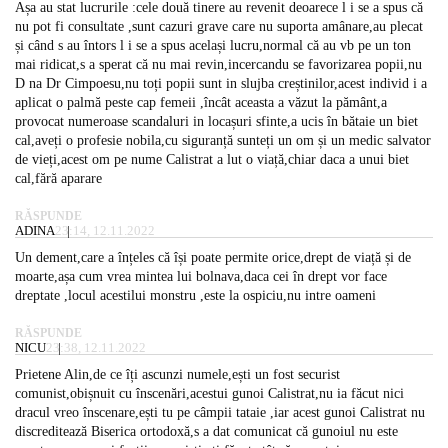
Așa au stat lucrurile :cele două tinere au revenit deoarece l i se a spus că
nu pot fi consultate ,sunt cazuri grave care nu suporta amânare,au plecat
și când s au întors l i se a spus același lucru,normal că au vb pe un ton
mai ridicat,s a sperat că nu mai revin,incercandu se favorizarea popii,nu
D na Dr Cimpoesu,nu toți popii sunt in slujba creștinilor,acest individ i a
aplicat o palmă peste cap femeii ,încât aceasta a văzut la pământ,a
provocat numeroase scandaluri in locașuri sfinte,a ucis în bătaie un biet
cal,aveți o profesie nobila,cu siguranță sunteți un om și un medic salvator
de vieți,acest om pe nume Calistrat a lut o viață,chiar daca a unui biet
cal,fără aparare
RĂSPUNDE
ADINA
23:14, 12.11.2022
Un dement,care a înțeles că își poate permite orice,drept de viață și de
moarte,așa cum vrea mintea lui bolnava,daca cei în drept vor face
dreptate ,locul acestilui monstru ,este la ospiciu,nu intre oameni
RĂSPUNDE
NICU
23:38, 12.11.2022
Prietene Alin,de ce îți ascunzi numele,ești un fost securist
comunist,obișnuit cu înscenări,acestui gunoi Calistrat,nu ia făcut nici
dracul vreo înscenare,ești tu pe câmpii tataie ,iar acest gunoi Calistrat nu
discreditează Biserica ortodoxă,s a dat comunicat că gunoiul nu este