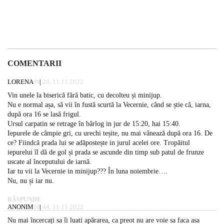
COMENTARII
LORENA
08:29, 11.11.2022
Vin unele la biserică fără batic, cu decolteu și minijup.
Nu e normal așa, să vii în fustă scurtă la Vecernie, când se știe că, iarna,
după ora 16 se lasă frigul.
Ursul carpatin se retrage în bârlog in jur de 15:20, hai 15:40.
Iepurele de câmpie gri, cu urechi teșite, nu mai vânează după ora 16. De
ce? Fiindcă prada lui se adăpostește in jurul acelei ore. Tropăitul
iepurelui îl dă de gol și prada se ascunde din timp sub patul de frunze
uscate al începutului de iarnă.
Iar tu vii la Vecernie in minijup??? În luna noiembrie….
Nu, nu și iar nu.
RĂSPUNDE
ANONIM
08:44, 11.11.2022
Nu mai încercați sa îi luati apărarea, ca preot nu are voie sa faca asa