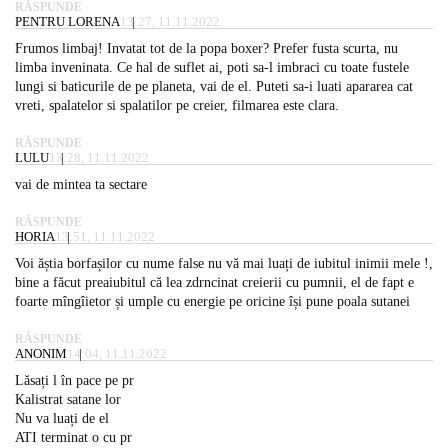
RĂSPUNDE
PENTRU LORENA
13:27, 11.11.2022
Frumos limbaj! Invatat tot de la popa boxer? Prefer fusta scurta, nu
limba inveninata. Ce hal de suflet ai, poti sa-l imbraci cu toate fustele
lungi si baticurile de pe planeta, vai de el. Puteti sa-i luati apararea cat
vreti, spalatelor si spalatilor pe creier, filmarea este clara.
RĂSPUNDE
LULU
13:28, 11.11.2022
vai de mintea ta sectare
RĂSPUNDE
HORIA
13:51, 11.11.2022
Voi ăștia borfașilor cu nume false nu vă mai luați de iubitul inimii mele !,
bine a făcut preaiubitul că lea zdrncinat creierii cu pumnii, el de fapt e
foarte mîngîietor și umple cu energie pe oricine își pune poala sutanei
RĂSPUNDE
ANONIM
14:04, 11.11.2022
Lăsați l în pace pe pr
Kalistrat satane lor
Nu va luați de el
ATI terminat o cu pr