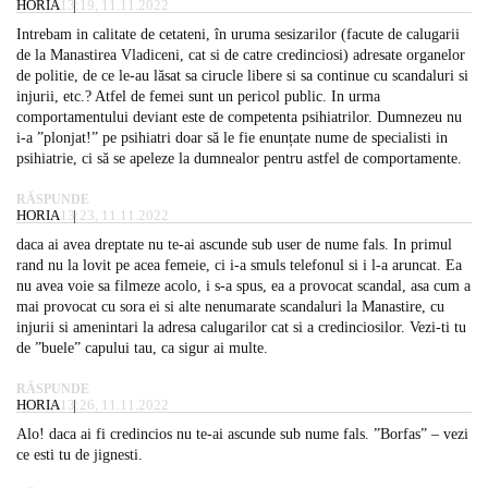
HORIA
13:19, 11.11.2022
Intrebam in calitate de cetateni, în uruma sesizarilor (facute de calugarii
de la Manastirea Vladiceni, cat si de catre credinciosi) adresate organelor
de politie, de ce le-au lăsat sa cirucle libere si sa continue cu scandaluri si
injurii, etc.? Atfel de femei sunt un pericol public. In urma
comportamentului deviant este de competenta psihiatrilor. Dumnezeu nu
i-a ”plonjat!” pe psihiatri doar să le fie enunțate nume de specialisti in
psihiatrie, ci să se apeleze la dumnealor pentru astfel de comportamente.
RĂSPUNDE
HORIA
13:23, 11.11.2022
daca ai avea dreptate nu te-ai ascunde sub user de nume fals. In primul
rand nu la lovit pe acea femeie, ci i-a smuls telefonul si i l-a aruncat. Ea
nu avea voie sa filmeze acolo, i s-a spus, ea a provocat scandal, asa cum a
mai provocat cu sora ei si alte nenumarate scandaluri la Manastire, cu
injurii si amenintari la adresa calugarilor cat si a credinciosilor. Vezi-ti tu
de ”buele” capului tau, ca sigur ai multe.
RĂSPUNDE
HORIA
13:26, 11.11.2022
Alo! daca ai fi credincios nu te-ai ascunde sub nume fals. ”Borfas” – vezi
ce esti tu de jignesti.