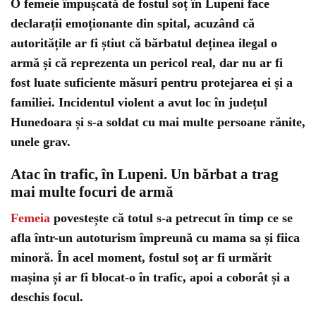
O femeie împușcată de fostul soț în Lupeni face
declarații emoționante din spital, acuzând că
autoritățile ar fi știut că bărbatul deținea ilegal o
armă și că reprezenta un pericol real, dar nu ar fi
fost luate suficiente măsuri pentru protejarea ei și a
familiei. Incidentul violent a avut loc în județul
Hunedoara și s-a soldat cu mai multe persoane rănite,
unele grav.
Atac în trafic, în Lupeni. Un bărbat a trag
mai multe focuri de armă
Femeia
povestește că totul s-a petrecut în timp ce se
afla într-un autoturism împreună cu mama sa și fiica
minoră. În acel moment, fostul soț ar fi urmărit
mașina și ar fi blocat-o în trafic, apoi a coborât și a
deschis focul.