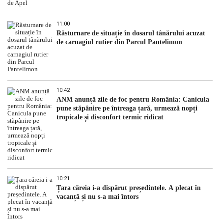
11:00
Răsturnare de situație în dosarul tânărului acuzat
de carnagiul rutier din Parcul Pantelimon
10:42
ANM anunță zile de foc pentru România: Canicula
pune stăpânire pe întreaga țară, urmează nopți
tropicale și disconfort termic ridicat
10:21
Țara căreia i-a dispărut președintele. A plecat în
vacanță și nu s-a mai întors