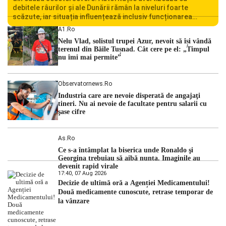
debitele râurilor și ale Dunării rămân la niveluri foarte
scăzute, iar situația influențează inclusiv funcționarea
Centralei Nucleare de la Cernavodă. România se confruntă
A1.ro
cu una dintre cele mai dificile perioade din punct de vedere
Nelu Vlad, solistul trupei Azur, nevoit să își vândă
hidrologic din ultimii ani. Lipsa […]
terenul din Băile Tușnad. Cât cere pe el: „Timpul
nu îmi mai permite”
Observatornews.ro
Industria care are nevoie disperată de angajaţi
tineri. Nu ai nevoie de facultate pentru salarii cu
şase cifre
As.ro
Ce s-a întâmplat la biserica unde Ronaldo şi
Georgina trebuiau să aibă nunta. Imaginile au
devenit rapid virale
17:40, 07 Aug 2026
Decizie de ultimă oră a Agenției Medicamentului!
Două medicamente cunoscute, retrase temporar de
la vânzare