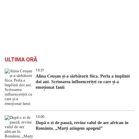
ULTIMA ORĂ
13:21
Alina Ceușan și-a sărbătorit fiica. Perla a împlinit
doi ani. Scrisoarea influenceriței cu care și-a
emoționat fanii
13:00
După o zi de pauză, revine valul de aer african în
România. „Marți atingem apogeul”