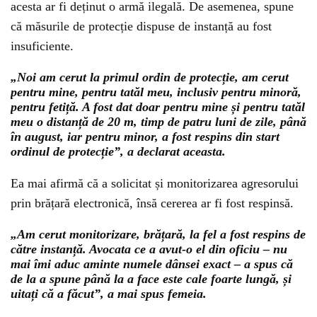
acesta ar fi deținut o armă ilegală. De asemenea, spune
că măsurile de protecție dispuse de instanță au fost
insuficiente.
„Noi am cerut la primul ordin de protecție, am cerut
pentru mine, pentru tatăl meu, inclusiv pentru minoră,
pentru fetiță. A fost dat doar pentru mine și pentru tatăl
meu o distanță de 20 m, timp de patru luni de zile, până
în august, iar pentru minor, a fost respins din start
ordinul de protecție”, a declarat aceasta.
Ea mai afirmă că a solicitat și monitorizarea agresorului
prin brățară electronică, însă cererea ar fi fost respinsă.
„Am cerut monitorizare, brățară, la fel a fost respins de
către instanță. Avocata ce a avut-o el din oficiu – nu
mai îmi aduc aminte numele dânsei exact – a spus că
de la a spune până la a face este cale foarte lungă, și
uitați că a făcut”, a mai spus femeia.