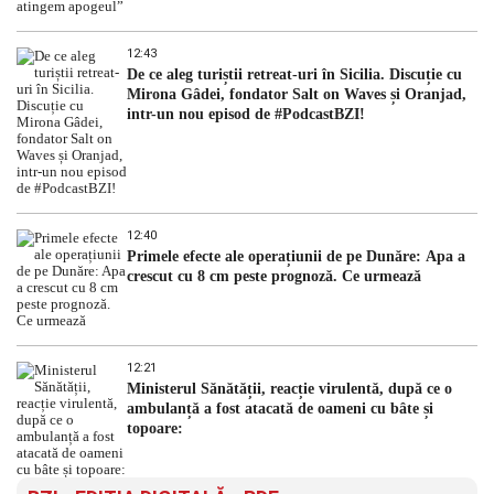
12:43
De ce aleg turiștii retreat-uri în Sicilia. Discuție cu
Mirona Gâdei, fondator Salt on Waves și Oranjad,
intr-un nou episod de #PodcastBZI!
12:40
Primele efecte ale operațiunii de pe Dunăre: Apa a
crescut cu 8 cm peste prognoză. Ce urmează
12:21
Ministerul Sănătății, reacție virulentă, după ce o
ambulanță a fost atacată de oameni cu bâte și
topoare: