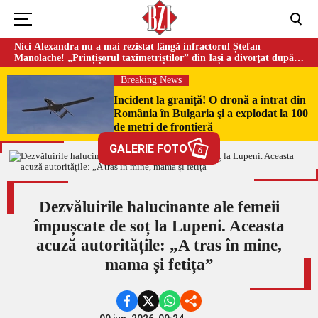
Nici Alexandra nu a mai rezistat lângă infractorul Ștefan
Manolache! „Prințișorul taximetriștilor” din Iași a divorţat după
doi ani de căsnicie
Breaking News
Incident la graniță! O dronă a intrat din
România în Bulgaria şi a explodat la 100
de metri de frontieră
GALERIE FOTO
6
Dezvăluirile halucinante ale femeii
împușcate de soț la Lupeni. Aceasta
acuză autoritățile: „A tras în mine,
mama și fetița”