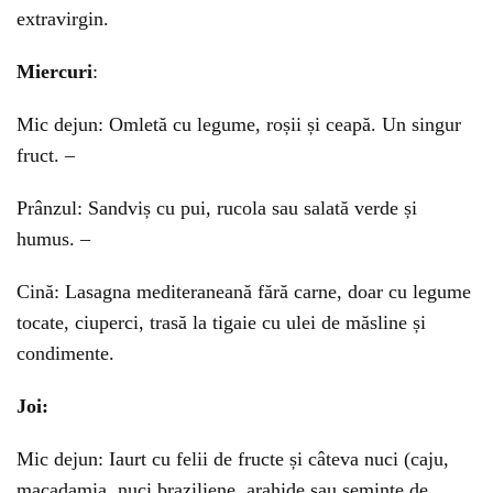
extravirgin.
Miercuri
:
Mic dejun: Omletă cu legume, roșii și ceapă. Un singur
fruct. –
Prânzul: Sandviș cu pui, rucola sau salată verde și
humus. –
Cină: Lasagna mediteraneană fără carne, doar cu legume
tocate, ciuperci, trasă la tigaie cu ulei de măsline și
condimente.
Joi:
Mic dejun: Iaurt cu felii de fructe și câteva nuci (caju,
macadamia, nuci braziliene, arahide sau semințe de