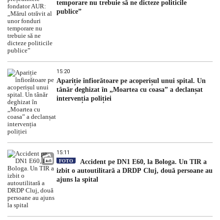
temporare nu trebuie să ne dicteze politicile
publice”
15:20
Apariție înfiorătoare pe acoperișul unui spital. Un
tânăr deghizat în „Moartea cu coasa” a declanșat
intervenția poliției
15:11
FOTO
Accident pe DN1 E60, la Bologa. Un TIR a
izbit o autoutilitară a DRDP Cluj, două persoane au
ajuns la spital