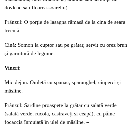
dovleac sau floarea-soarelui). –
Prânzul: O porție de lasagna rămasă de la cina de seara
trecută. –
Cină: Somon la cuptor sau pe grătar, servit cu orez brun
și garnitură de legume.
Vineri
:
Mic dejun: Omletă cu spanac, sparanghel, ciuperci și
măsline. –
Prânzul: Sardine proaspete la grătar cu salată verde
(salată verde, rucola, castraveți și ceapă), cu pâine
focaccia înmuiată în ulei de măsline. –