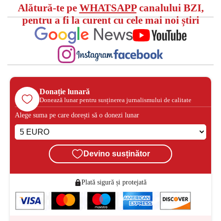
Alătură-te pe
WHATSAPP
canalului BZI,
pentru a fi la curent cu cele mai noi știri
Donație lunară
Donează lunar pentru susținerea jurnalismului de calitate
Alege suma pe care dorești să o donezi lunar
Devino susținător
Plată sigură și protejată