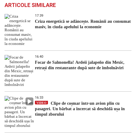
ARTICOLE SIMILARE
17:39
Criza energetică se adâncește. Românii au consumat
masiv, în ciuda apelului la economie
16:40
Focar de Salmonella! Ardeii jalapeño din Mexic,
retrași din restaurante după sute de îmbolnăviri
16:33
VIDEO
Clipe de coșmar într-un avion plin cu
pasageri. Un bărbat a încercat să deschidă ușa în
timpul zborului