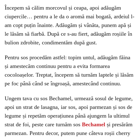
Începem să călim morcovul și ceapa, apoi adăugăm
ciupercile… pentru a le da o aromă mai bogată, ardeiul l-
am copt puțin înainte. Adăugăm și vânăta, punem apă și
le lăsăm să fiarbă. După ce s-au fiert, adăugăm roșiile în
bulion zdrobite, condimentăm după gust.
Pentru sos procedăm astfel: topim untul, adăugăm făina
și amestecăm continuu pentru a evita formarea
cocoloașelor. Treptat, începem să turnăm laptele și lăsăm
pe foc până când se îngroașă, amestecând continuu.
Ungem tava cu sos Bechamel, urmează sosul de legume,
apoi un strat de lasagna, iar sos, apoi parmezan și sos de
legume și repetăm operațiunea până ajungem la ultimul
strat de foi, peste care turnăm sos
Bechamel
și presărăm
parmezan. Pentru decor, putem pune câteva roșii cherry