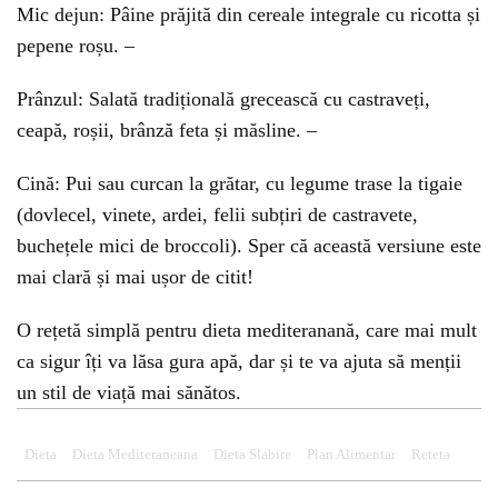
Mic dejun: Pâine prăjită din cereale integrale cu ricotta și
pepene roșu. –
Prânzul: Salată tradițională grecească cu castraveți,
ceapă, roșii, brânză feta și măsline. –
Cină: Pui sau curcan la grătar, cu legume trase la tigaie
(dovlecel, vinete, ardei, felii subțiri de castravete,
buchețele mici de broccoli). Sper că această versiune este
mai clară și mai ușor de citit!
O rețetă simplă pentru dieta mediteranană, care mai mult
ca sigur îți va lăsa gura apă, dar și te va ajuta să menții
un stil de viață mai sănătos.
Dieta
Dieta Mediteraneana
Dieta Slabire
Plan Alimentar
Reteta