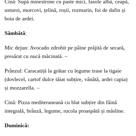
Cină: Supă minestrone cu paste mici, fasole albă, ceapă,
usturoi, morcovi, țelină, roșii, rozmarin, foi de dafin și
boia de ardei.
Sâmbătă
:
Mic dejun: Avocado zdrobit pe pâine prăjită de secară,
presărat cu nucă măcinată. –
Prânzul: Caracatiță la grătar cu legume trase la tigaie
(dovlecel, cartof dulce tăiat subțire, vânătă, ardei capia)
și mozzarella. –
Cină: Pizza mediteraneană cu blat subțire din făină
integrală, brânză, legume, rucola proaspătă și măsline.
Duminică: