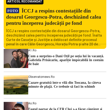
ARTICOL RECOMANDAT
ÎCCJ a respins contestațiile din
FOTO
dosarul Georgescu-Potra, deschizând calea
pentru începerea judecății pe fond
ÎCCJ a respins contestațiile din dosarul Georgescu-Potra,
deschizând calea pentru începerea judecății pe fond. Înalta
Curte de Casație și Justiție a deblocat definitiv procesul
penal în care Călin Georgescu, Horațiu Potra și alte 20 de
persoane sunt acuzați de acțiuni îndreptate împotriva
A1.ro
ordinii constituționale. În ședința din camera preliminară,
Cum a surprins-o Dani Oțil pe soția lui în vacanță.
judecătorii de la instanța supremă au […]
Gabriela Prisăcariu, apariție impecabilă în costum
de baie
Observatornews.ro
Cazare gratuită într-o vilă din Toscana, la câteva
minute de plajă. Ce trebuie să faci în schimb
As.ro
Fostul portar de la CFR Cluj s-a făcut cântăreţ şi