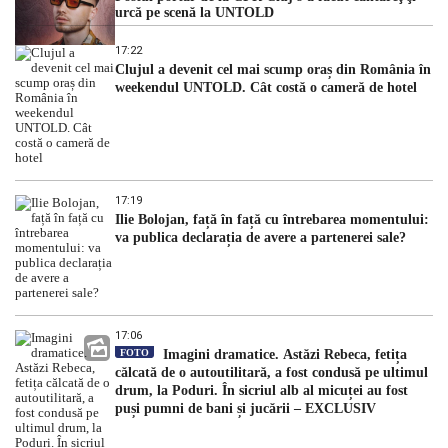
urcă pe scenă la UNTOLD
17:22
Clujul a devenit cel mai scump oraș din România în
weekendul UNTOLD. Cât costă o cameră de hotel
17:19
Ilie Bolojan, față în față cu întrebarea momentului:
va publica declarația de avere a partenerei sale?
17:06
FOTO
Imagini dramatice. Astăzi Rebeca, fetița
călcată de o autoutilitară, a fost condusă pe ultimul
drum, la Poduri. În sicriul alb al micuței au fost
puși pumni de bani și jucării – EXCLUSIV