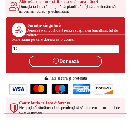
Alătură-te comunității noastre de susținători
Donația ta lunară ne ajută să planificăm și să continuăm să
informăm corect și echidistant
Donație singulară
Donează o singură dată pentru susținerea jurnalismului de
calitate
Scrie suma pe care dorești să o donezi
Donează
Plată sigură și protejată
Contribuția ta face diferența
Ne ajuți să rămânem independenți și să aducem informații de
care ai nevoie