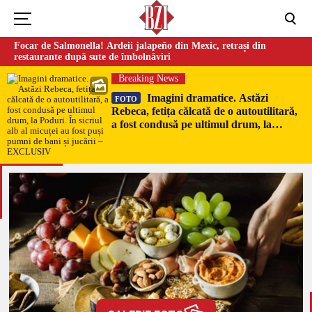
Focar de Salmonella! Ardeii jalapeño din Mexic, retrași din
restaurante după sute de îmbolnăviri
Breaking News
Imagini dramatice. Astăzi
FOTO
Rebeca, fetița călcată de o autoutilitară,
a fost condusă pe ultimul drum, la
Poduri. În sicriul alb al micuței au fost
puși pumni de bani și jucării –
EXCLUSIV