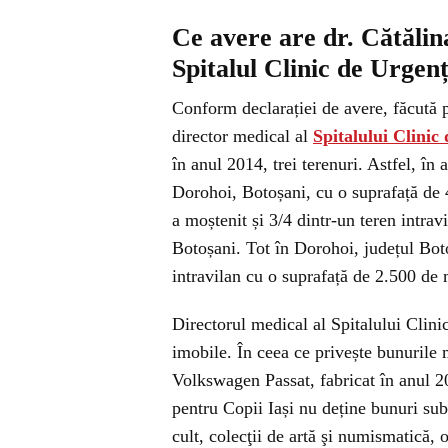
Ce avere are dr. Cătălin
Spitalul Clinic de Urgen
Conform declarației de avere, făcută p
director medical al
Spitalului Clinic
în anul 2014, trei terenuri. Astfel, în 
Dorohoi, Botoșani, cu o suprafață de 4
a moștenit și 3/4 dintr-un teren intrav
Botoșani. Tot în Dorohoi, județul Boto
intravilan cu o suprafață de 2.500 de m
Directorul medical al Spitalului Clini
imobile. În ceea ce privește bunurile
Volkswagen Passat, fabricat în anul 2
pentru Copii Iași nu deține bunuri sub 
cult, colecţii de artă şi numismatică, 