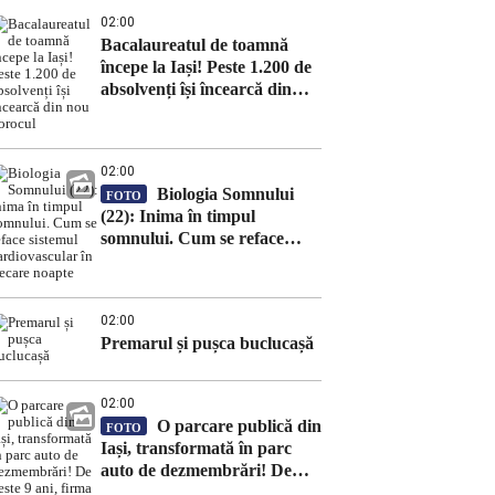
02:00
Bacalaureatul de toamnă
începe la Iași! Peste 1.200 de
absolvenți își încearcă din
nou norocul
02:00
Biologia Somnului
FOTO
(22): Inima în timpul
somnului. Cum se reface
sistemul cardiovascular în
fiecare noapte
02:00
Premarul și pușca buclucașă
02:00
O parcare publică din
FOTO
Iași, transformată în parc
auto de dezmembrări! De
peste 9 ani, firma încalcă