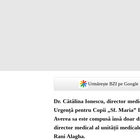
Urmărește BZI pe Google
Dr. Cătălina Ionescu, director medic
Urgență pentru Copii „Sf. Maria” Ia
Averea sa este compusă însă doar di
director medical al unității medical
Rani Alagha.