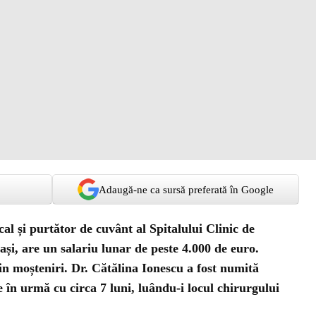
Adaugă-ne ca sursă preferată în Google
al și purtător de cuvânt al Spitalului Clinic de
și, are un salariu lunar de peste 4.000 de euro.
n moșteniri. Dr. Cătălina Ionescu a fost numită
e în urmă cu circa 7 luni, luându-i locul chirurgului