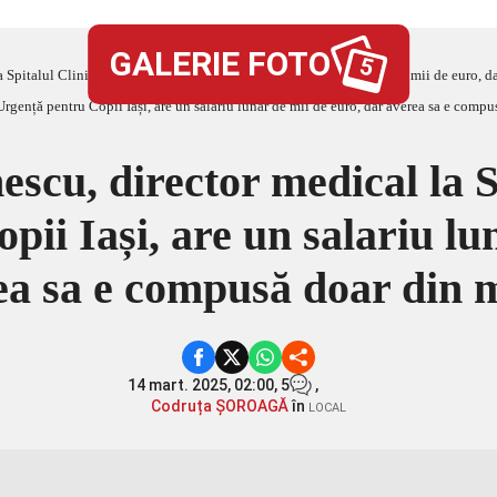
GALERIE FOTO
5
a Spitalul Clinic de Urgență pentru Copii Iași, are un salariu lunar de mii de euro, 
escu, director medical la S
ii Iași, are un salariu lu
ea sa e compusă doar din m
14 mart. 2025, 02:00,
5
,
Codruța ȘOROAGĂ
în
LOCAL