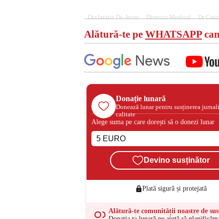
Declaratie De Avere
Director Medical
Dr Cata
Alătură-te pe
WHATSAPP
can
Donație lunară
Donează lunar pentru susținerea jurnal
calitate
Alege suma pe care dorești să o donezi lunar
Devino susținător
Plată sigură și protejată
Alătură-te comunității noastre de sus
Donația ta lunară ne ajută să planificăm 