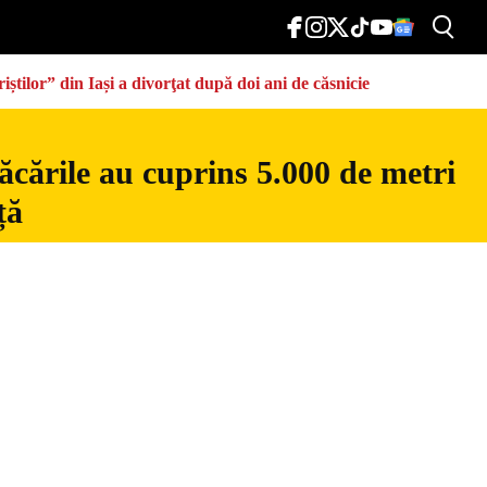
știlor” din Iași a divorţat după doi ani de căsnicie
ăcările au cuprins 5.000 de metri
ță