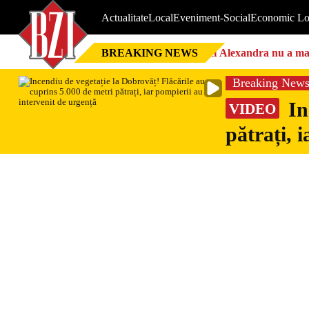
Actualitate
Local
Eveniment-Social
Economic Lo
BREAKING NEWS
Nici Alexandra nu a mai 
Breaking New
In
VIDEO
pătrați, 