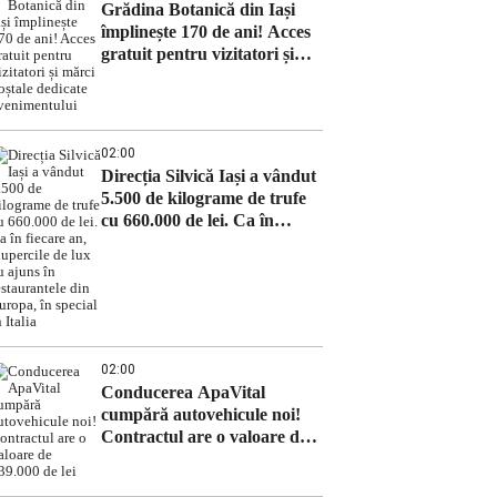
Grădina Botanică din Iași
împlinește 170 de ani! Acces
gratuit pentru vizitatori și
mărci poștale dedicate
evenimentului
02:00
Direcția Silvică Iași a vândut
5.500 de kilograme de trufe
cu 660.000 de lei. Ca în
fiecare an, ciupercile de lux
au ajuns în restaurantele din
Europa, în special în Italia
02:00
Conducerea ApaVital
cumpără autovehicule noi!
Contractul are o valoare de
639.000 de lei