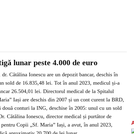
tigă lunar peste 4.000 de euro
, dr. Cătălina Ionescu are un depozit bancar, deschis în
un sold de 16.835,48 lei. Tot în anul 2023, medicul și-a
ncar 26.504,01 lei. Directorul medical de la Spitalul
aria” Iași are deschis din 2007 și un cont curent la BRD,
i două conturi la ING, deschise în 2005: unul cu un sold
Dr. Cătălina Ionescu, director medical și purtător de
 pentru Copii „Sf. Maria” Iași, a avut, în anul 2023,
adică aproximativ 20.700 de lei lunar.