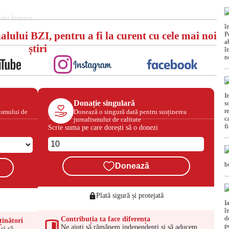
lina Ionescu
alului BZI, pentru a fi la curent cu cele mai noi
știri
Donație singulară
ismului de
Donează o singură dată pentru susținerea
jurnalismului de calitate
Scrie suma pe care dorești să o donezi
Donează
Plată sigură și protejată
Contribuția ta face diferența
ținători
Ne ajuți să rămânem independenți și să aducem
și să