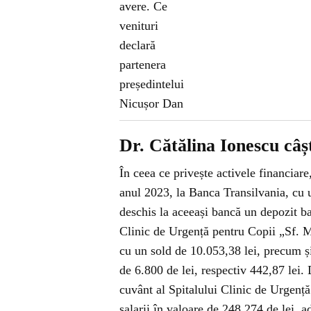
Dr. Cătălina Ionescu câș
În ceea ce privește activele financiare
anul 2023, la Banca Transilvania, cu 
deschis la aceeași bancă un depozit ba
Clinic de Urgență pentru Copii „Sf. M
cu un sold de 10.053,38 lei, precum ș
de 6.800 de lei, respectiv 442,87 lei. 
cuvânt al Spitalului Clinic de Urgență
salarii în valoare de 248.274 de lei, 