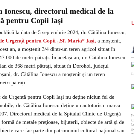
a Ionescu, directorul medical de la
ță pentru Copii Iași
ublică la data de 5 septembrie 2024, dr. Cătălina Ionescu,
 de Urgență pentru Copii „Sf. Maria” Iași,
a moștenit,
acest an, a moștenit 3/4 dintr-un teren agricol situat în
7.000 de metri pătrați. În același an, dr. Cătălina Ionescu
ilan de 368 metri pătrați, situat în Dorohoi, județul
șani, dr. Cătălina Ionescu a moștenit și un teren
etri pătrați.
c de Urgență pentru Copii Iași nu deține niciun fel de
 mobile, dr. Cătălina Ionescu deține un autoturism marca
007. Directorul medical de la Spitalul Clinic de Urgență
formă de metale preţioase, bijuterii, obiecte de artă şi de
obiecte care fac parte din patrimoniul cultural naţional sau