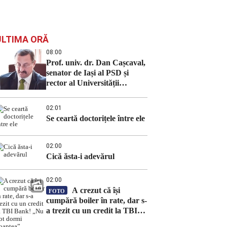
ULTIMA ORĂ
08:00
Prof. univ. dr. Dan Cașcaval,
senator de Iași al PSD și
rector al Universității
Tehnice „Gheorghe Asachi”
din Iași: „Lecturi despre
02:01
realitatea deformată a unui
Se ceartă doctorițele între ele
guvern demis – din cărțile lui
C.S. Lewis”
02:00
Cică ăsta-i adevărul
02:00
A crezut că își
FOTO
cumpără boiler în rate, dar s-
a trezit cu un credit la TBI
Bank! „Nu pot dormi