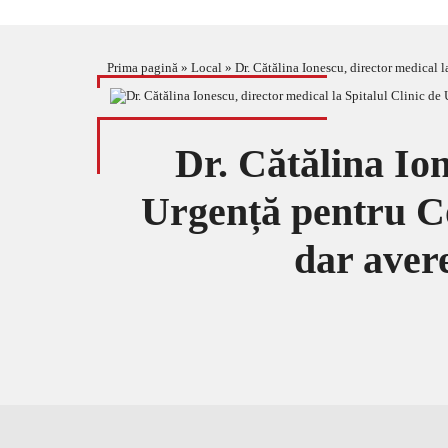
Prima pagină
»
Local
»
Dr. Cătălina Ionescu, director medical l
Dr. Cătălina Ion
Urgență pentru Cop
dar aver