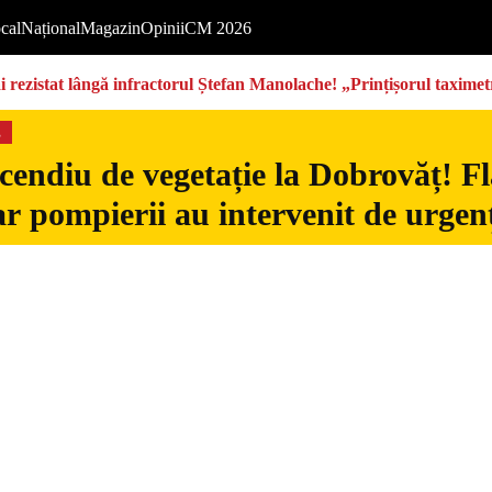
cal
Național
Magazin
Opinii
CM 2026
rezistat lângă infractorul Ștefan Manolache! „Prințișorul taximetri
s
cendiu de vegetație la Dobrovăț! Fl
iar pompierii au intervenit de urgen