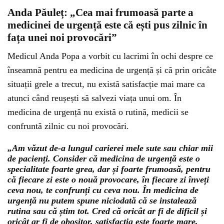
Anda Păuleț: „Cea mai frumoasă parte a
medicinei de urgență este că ești pus zilnic în
fața unei noi provocări”
Medicul Anda Popa a vorbit cu lacrimi în ochi despre ce
înseamnă pentru ea medicina de urgență și că prin oricâte
situații grele a trecut, nu există satisfacție mai mare ca
atunci când reușești să salvezi viața unui om. În
medicina de urgență nu există o rutină, medicii se
confruntă zilnic cu noi provocări.
„Am văzut de-a lungul carierei mele sute sau chiar mii
de pacienți. Consider că medicina de urgență este o
specialitate foarte grea, dar și foarte frumoasă, pentru
că fiecare zi este o nouă provocare, în fiecare zi înveți
ceva nou, te confrunți cu ceva nou. În medicina de
urgență nu putem spune niciodată că se instalează
rutina sau că știm tot. Cred că oricât ar fi de dificil și
oricât ar fi de obositor, satisfacția este foarte mare,