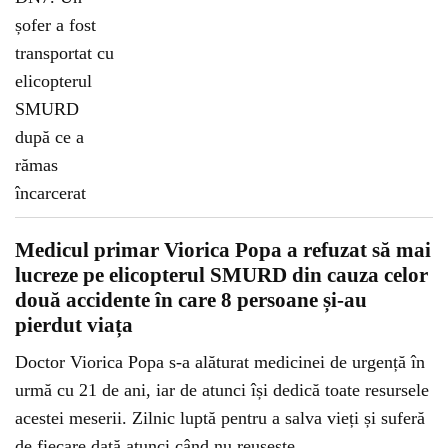
Medicul primar Viorica Popa a refuzat să mai
lucreze pe elicopterul SMURD din cauza celor
două accidente în care 8 persoane și-au
pierdut viața
Doctor Viorica Popa s-a alăturat medicinei de urgență în
urmă cu 21 de ani, iar de atunci își dedică toate resursele
acestei meserii. Zilnic luptă pentru a salva vieți și suferă
de fiecare dată atunci când nu reușește.