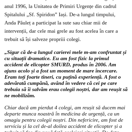
anul 1996, la Unitatea de Primiri Urgențe din cadrul
Spitalului „Sf. Spiridon” Iași. De-a lungul timpului,
Anda Păuleț a participat la sute sau chiar mii de
intervenții, dar cele mai grele au fost acelea în care a
trebuit să își salveze propriii colegi.
„Sigur că de-a lungul carierei mele m-am confruntat și
cu situații dramatice. Eu am fost fizic la primul
accident de elicopter SMURD, produs în 2006. Am
ajuns acolo și a fost un moment de mare încercare.
Eram toți foarte tineri, cu puțină experiență. A fost o
adevărată cumpănă, având în vedere că cei pe care
trebuia să îi salvăm erau colegii noștri, dar am reușit să
ne mobilizăm.
Chiar dacă am pierdut 4 colegi, am reușit să ducem mai
departe munca noastră în medicina de urgență, ca un
omagiu pentru colegii noștri. Din nefericire, am fost de
serviciu și la cel de-al doilea accident de elicopter și a