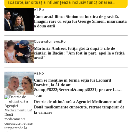
scăzute, iar situația influențează inclusiv funcționarea
Centralei Nucleare de la Cernavodă. România se confruntă
A1.ro
cu una dintre cele mai dificile perioade din punct de vedere
Cum arată Ilinca Simion cu burtica de gravidă.
hidrologic din ultimii ani. Lipsa […]
Imagini rare cu soția lui George Simion, însărcinată
a doua oară
Observatornews.ro
Mărturia Andreei, fetiţa găsită după 3 zile de
căutări în Bacău: "Am fost în parc, apoi la o fetiţă
acasă"
As.ro
Cum se menţine în formă soţia lui Leonard
Doroftei, la 51 de ani.
&amp;#8222;Secretul&amp;#8221; pe care l-a
dezvăluit
17:40
Decizie de ultimă oră a Agenției Medicamentului!
Două medicamente cunoscute, retrase temporar de
la vânzare