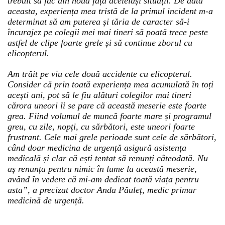
trebuit să fac din nouă față aceleiași situații. De data
aceasta, experiența mea tristă de la primul incident m-a
determinat să am puterea și tăria de caracter să-i
încurajez pe colegii mei mai tineri să poată trece peste
astfel de clipe foarte grele și să continue zborul cu
elicopterul.
Am trăit pe viu cele două accidente cu elicopterul.
Consider că prin toată experiența mea acumulată în toți
acești ani, pot să le fiu alături colegilor mai tineri
cărora uneori li se pare că această meserie este foarte
grea. Fiind volumul de muncă foarte mare și programul
greu, cu zile, nopți, cu sărbători, este uneori foarte
frustrant. Cele mai grele perioade sunt cele de sărbători,
când doar medicina de urgență asigură asistența
medicală și clar că ești tentat să renunți câteodată. Nu
aș renunța pentru nimic în lume la această meserie,
având în vedere că mi-am dedicat toată viața pentru
asta”, a precizat doctor Anda Păuleț, medic primar
medicină de urgență.