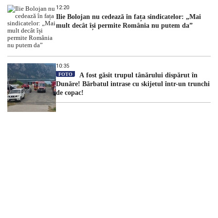
12:20
Ilie Bolojan nu cedează în fața sindicatelor: „Mai
mult decât își permite România nu putem da”
10:35
FOTO
A fost găsit trupul tânărului dispărut în
Dunăre! Bărbatul intrase cu skijetul într-un trunchi
de copac!