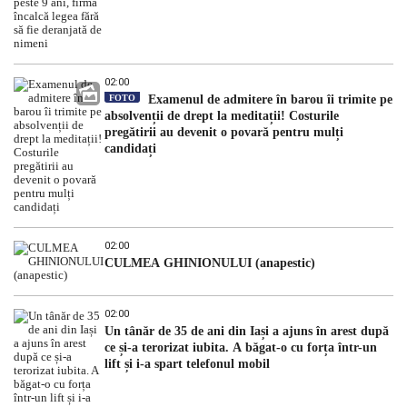
02:00
FOTO
Examenul de admitere în barou îi trimite pe
absolvenții de drept la meditații! Costurile
pregătirii au devenit o povară pentru mulți
candidați
02:00
CULMEA GHINIONULUI (anapestic)
02:00
Un tânăr de 35 de ani din Iași a ajuns în arest după
ce și-a terorizat iubita. A băgat-o cu forța într-un
lift și i-a spart telefonul mobil