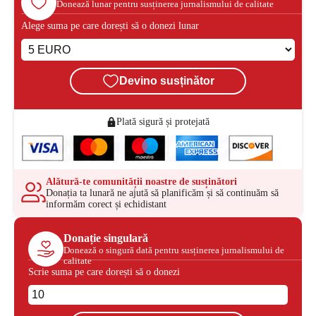
Donează lunar pentru susținerea jurnalismului de calitate
Alege suma pe care dorești să o donezi lunar
Devino susținător
Plată sigură și protejată
Alătură-te comunității noastre de susținători
Donația ta lunară ne ajută să planificăm și să continuăm să
informăm corect și echidistant
Donație singulară
Donează o singură dată pentru susținerea jurnalismului de
calitate
Scrie suma pe care dorești să o donezi