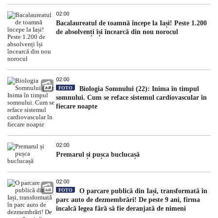
02:00
Bacalaureatul de toamnă începe la Iași! Peste 1.200
de absolvenți își încearcă din nou norocul
02:00
FOTO
Biologia Somnului (22): Inima în timpul
somnului. Cum se reface sistemul cardiovascular în
fiecare noapte
02:00
Premarul și pușca buclucașă
02:00
FOTO
O parcare publică din Iași, transformată în
parc auto de dezmembrări! De peste 9 ani, firma
încalcă legea fără să fie deranjată de nimeni