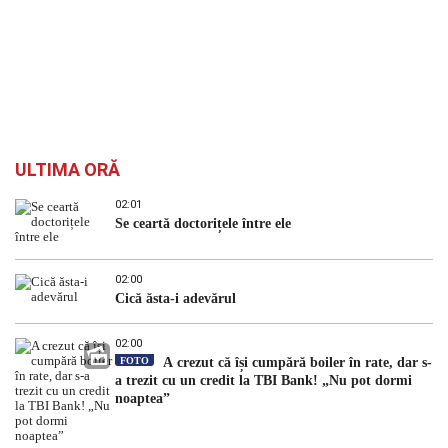
ULTIMA ORĂ
02:01
Se ceartă doctorițele între ele
02:00
Cică ăsta-i adevărul
02:00
FOTO
A crezut că își cumpără boiler în rate, dar s-
a trezit cu un credit la TBI Bank! „Nu pot dormi
noaptea”