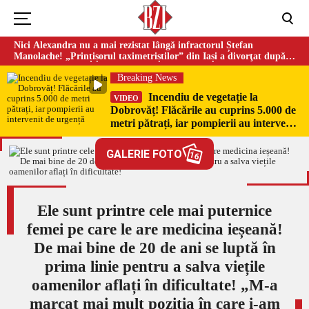
Nici Alexandra nu a mai rezistat lângă infractorul Ștefan
Manolache! „Prințișorul taximetriștilor” din Iași a divorţat după
doi ani de căsnicie
Breaking News
Incendiu de vegetație la
VIDEO
Dobrovăț! Flăcările au cuprins 5.000 de
metri pătrați, iar pompierii au intervenit
de urgență
GALERIE FOTO
16
Ele sunt printre cele mai puternice
femei pe care le are medicina ieșeană!
De mai bine de 20 de ani se luptă în
prima linie pentru a salva viețile
oamenilor aflați în dificultate! „M-a
marcat mai mult poziția în care i-am