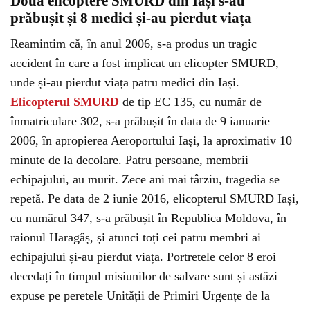
Două elicoptere SMURD din Iași s-au
prăbușit și 8 medici și-au pierdut viața
Reamintim că, în anul 2006, s-a produs un tragic
accident în care a fost implicat un elicopter SMURD,
unde și-au pierdut viața patru medici din Iași.
Elicopterul SMURD
de tip EC 135, cu număr de
înmatriculare 302, s-a prăbușit în data de 9 ianuarie
2006, în apropierea Aeroportului Iași, la aproximativ 10
minute de la decolare. Patru persoane, membrii
echipajului, au murit. Zece ani mai târziu, tragedia se
repetă. Pe data de 2 iunie 2016, elicopterul SMURD Iași,
cu numărul 347, s-a prăbușit în Republica Moldova, în
raionul Haragâș, și atunci toți cei patru membri ai
echipajului și-au pierdut viața. Portretele celor 8 eroi
decedați în timpul misiunilor de salvare sunt și astăzi
expuse pe peretele Unității de Primiri Urgențe de la