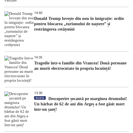
14:40
Donald Trump lovește din nou în imigrație: ordin
pentru blocarea „turismului de naștere” și
restrângerea cetățeniei
14:35
Tragedie într-o familie din Vrancea! Două persoane
au murit electrocutate în propria locuință!
13:30
FOTO
Descoperire șocantă pe marginea drumului!
Un bărbat de 62 de ani din Argeș a fost găsit mort
într-un șanț!