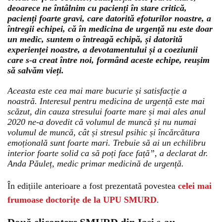
deoarece ne întâlnim cu pacienți în stare critică,
pacienți foarte gravi, care datorită efoturilor noastre, a
întregii echipei, că în medicina de urgență nu este doar
un medic, suntem o întreagă echipă, și datorită
experienței noastre, a devotamentului și a coeziunii
care s-a creat între noi, formând aceste echipe, reușim
să salvăm vieți.
Aceasta este cea mai mare bucurie și satisfacție a
noastră. Interesul pentru medicina de urgență este mai
scăzut, din cauza stresului foarte mare și mai ales anul
2020 ne-a dovedit că volumul de muncă și nu numai
volumul de muncă, cât și stresul psihic și încărcătura
emoțională sunt foarte mari. Trebuie să ai un echilibru
interior foarte solid ca să poți face față”, a declarat dr.
Anda Păuleț, medic primar medicină de urgență.
În edițiile anterioare a fost prezentată povestea
celei mai
frumoase doctorițe de la UPU SMURD
.