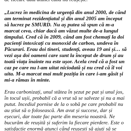
„Lucrez în medicina de urgență din anul 2000, de când
am terminat rezidențiatul și din anul 2005 am început
să lucrez pe SMURD. Nu aș putea să spun că m-a
marcat ceva, chiar dacă am văzut multe de-a lungul
timpului. Cred că în 2009, când am fost chemați la doi
pacienți intoxicați cu monoxid de carbon, undeva în
Păcurari. Erau doi tineri, studenți, aveau 19 ani și… să
vezi așa doi oameni care sunt la început de drum și au
toată viața înainte nu este ușor. Acela cred că a fost un
caz pe care nu l-am uitat niciodată și nu cred că îl voi
uita. M-a marcat mai mult poziția în care i-am găsit și
mi-a rămas în minte.
Erau carbonizați, unul stătea în șezut pe pat și unul jos,
în tocul ușii, probabil că a vrut să se salveze și nu a mai
putut. Incediul pornise de la o sobă pe care probabil nu
au știut să o folosească. Am avut și succese, dar și
eșecuri, dar toate fac parte din meseria noastră. Ne
bucurăm de reușită și suferim la fiecare pierdere. Este o
satisfacție enormă atunci când reușești să ajuți să se