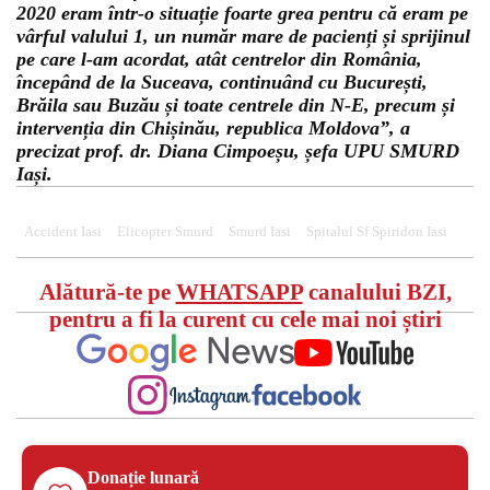
2020 eram într-o situație foarte grea pentru că eram pe
vârful valului 1, un număr mare de pacienți și sprijinul
pe care l-am acordat, atât centrelor din România,
începând de la Suceava, continuând cu București,
Brăila sau Buzău și toate centrele din N-E, precum și
intervenția din Chișinău, republica Moldova”, a
precizat prof. dr. Diana Cimpoeșu, șefa UPU SMURD
Iași.
Accident Iasi
Elicopter Smurd
Smurd Iasi
Spitalul Sf Spiridon Iasi
Alătură-te pe
WHATSAPP
canalului BZI,
pentru a fi la curent cu cele mai noi știri
Donație lunară