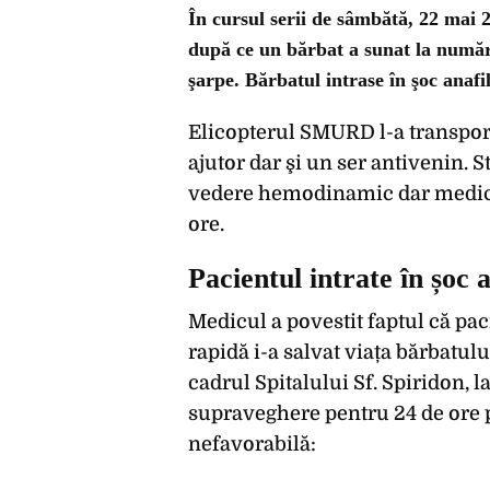
În cursul serii de sâmbătă, 22 mai 
după ce un bărbat a sunat la număr
şarpe. Bărbatul intrase în şoc anafi
Elicopterul SMURD l-a transporta
ajutor dar şi un ser antivenin. 
vedere hemodinamic dar medicii
ore.
Pacientul intrate în șoc a
Medicul a povestit faptul că paci
rapidă i-a salvat viața bărbatulu
cadrul Spitalului Sf. Spiridon, la
supraveghere pentru 24 de ore p
nefavorabilă: