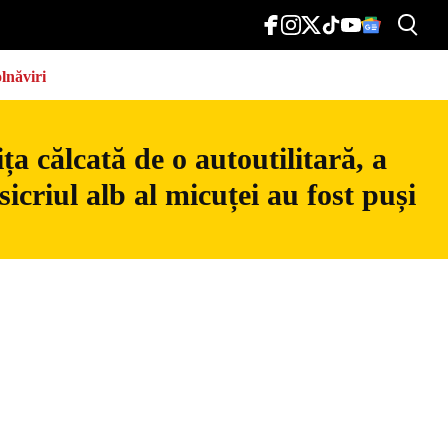
lnăviri
a călcată de o autoutilitară, a
icriul alb al micuței au fost puși