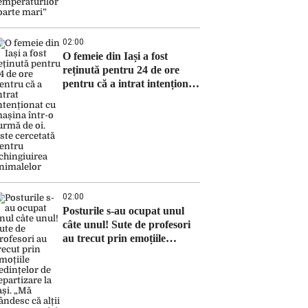
02:00
O femeie din Iași a fost
reținută pentru 24 de ore
pentru că a intrat intenționat
cu mașina într-o turmă de oi.
Este cercetată pentru
schingiuirea animalelor
02:00
Posturile s-au ocupat unul
câte unul! Sute de profesori
au trecut prin emoțiile
ședințelor de repartizare la
Iași. „Mă gândesc că alții nu
au avut nici norocul meu”