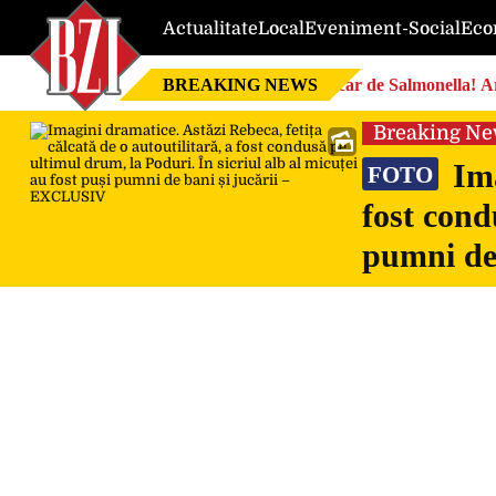
Actualitate
Local
Eveniment-Social
Eco
BREAKING NEWS
Focar de Salmonella! Ar
Breaking N
Ima
FOTO
fost cond
pumni de