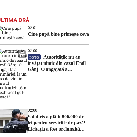
ULTIMA ORĂ
02:01
Cine pupă bine primește ceva
02:00
Autoritățile nu au
FOTO
învățat nimic din cazul Emil
Gânj! O angajată a
primăriei, la un pas de viol în
biroul instituției: „S-a
dezbrăcat gol-pușcă”
02:00
Salubris a plătit 800.000 de
lei pentru serviciile de pază!
Licitația a fost prelungită
timp de 8 luni din cauza