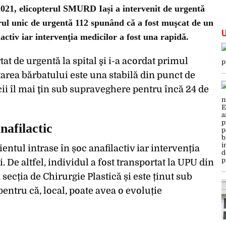
2021, elicopterul SMURD Iași a intervenit de urgentă
ul unic de urgentă 112 spunând că a fost muşcat de un
lactiv iar intervenţia medicilor a fost una rapidă.
t de urgentă la spital şi i-a acordat primul
Starea bărbatului este una stabilă din punct de
 îl mai ţin sub supraveghere pentru încă 24 de
nafilactic
entul intrase în șoc anafilactiv iar intervenția
i. De altfel, individul a fost transportat la UPU din
 secția de Chirurgie Plastică și este ținut sub
entru că, local, poate avea o evoluție