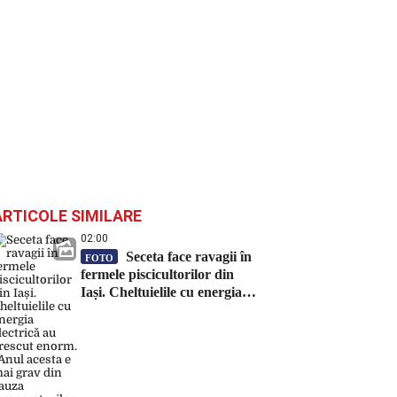
ARTICOLE SIMILARE
02:00
Seceta face ravagii în
FOTO
fermele piscicultorilor din
Iași. Cheltuielile cu energia
electrică au crescut enorm.
„Anul acesta e mai grav din
cauza temperaturilor foarte
mari”