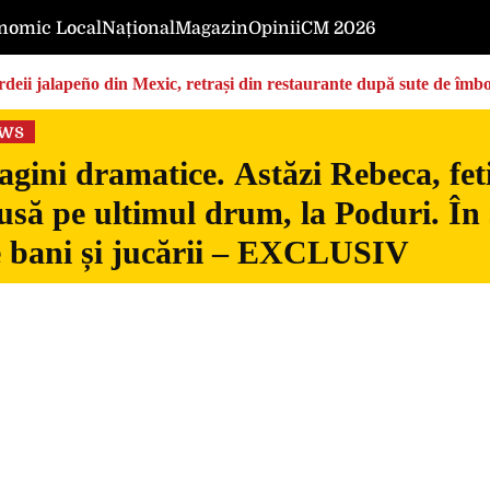
nomic Local
Național
Magazin
Opinii
CM 2026
deii jalapeño din Mexic, retrași din restaurante după sute de îmbo
ews
gini dramatice. Astăzi Rebeca, fetiț
usă pe ultimul drum, la Poduri. În s
 bani și jucării – EXCLUSIV