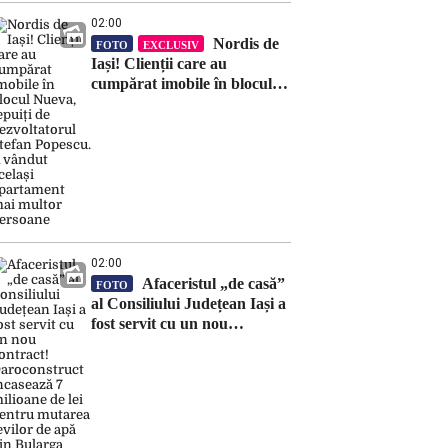
contestațiilor
02:00
Nordis de
FOTO
EXCLUSIV
Iași! Clienții care au
cumpărat imobile în blocul
Nueva, țepuiți de
dezvoltatorul Ștefan Popescu.
A vândut același apartament
mai multor persoane
02:00
Afaceristul „de casă”
FOTO
al Consiliului Județean Iași a
fost servit cu un nou
contract! Daroconstruct
încasează 7 milioane de lei
pentru mutarea țevilor de
apă din Bularga