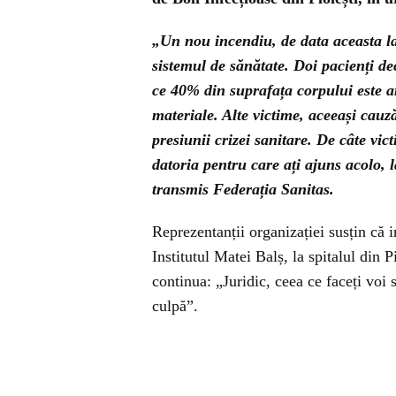
„Un nou incendiu, de data aceasta la 
sistemul de sănătate. Doi pacienți de
ce 40% din suprafața corpului este ars
materiale. Alte victime, aceeași cauz
presiunii crizei sanitare. De câte vic
datoria pentru care ați ajuns acolo, 
transmis Federația Sanitas.
Reprezentanții organizației susțin că i
Institutul Matei Balș, la spitalul din P
continua: „Juridic, ceea ce faceți voi
culpă”.