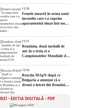
15:30
Femeie moartă în urma unui
incendiu care i-a cuprins
aparamentul situat într-un
bloc din Oradea
15:21
România, două medalii de
aur în a treia zi a
Campionatelor Mondiale de
canotaj U19
15:00
Reacția MApN după ce
Bulgaria a anunțat că o
dronă a intrat din România
și a explodat pe teritoriul său
BZI - EDITIA DIGITALĂ - PDF