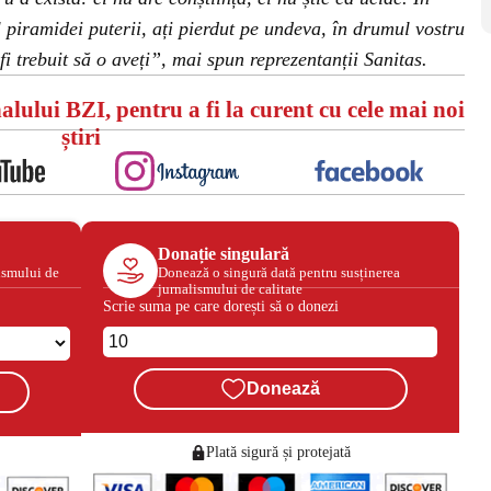
l piramidei puterii, ați pierdut pe undeva, în drumul vostru
fi trebuit să o aveți”, mai spun reprezentanții Sanitas.
alului BZI, pentru a fi la curent cu cele mai noi
știri
Donație singulară
ismului de
Donează o singură dată pentru susținerea
jurnalismului de calitate
Scrie suma pe care dorești să o donezi
Donează
Plată sigură și protejată