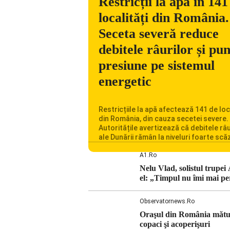
Restricții la apă în 141
localități din România.
Seceta severă reduce
debitele râurilor și pu
presiune pe sistemul
energetic
Restricțiile la apă afectează 141 de loc
din România, din cauza secetei severe.
Autoritățile avertizează că debitele râu
ale Dunării rămân la niveluri foarte scă
iar situația influențează inclusiv funcț
Centralei Nucleare de la Cernavodă. R
A1.ro
se confruntă cu una dintre cele mai difi
Nelu Vlad, solistul trupei
perioade din punct de vedere hidrologi
el: „Timpul nu îmi mai pe
ultimii ani. Lipsa […]
Observatornews.ro
Oraşul din România mătura
copaci şi acoperişuri