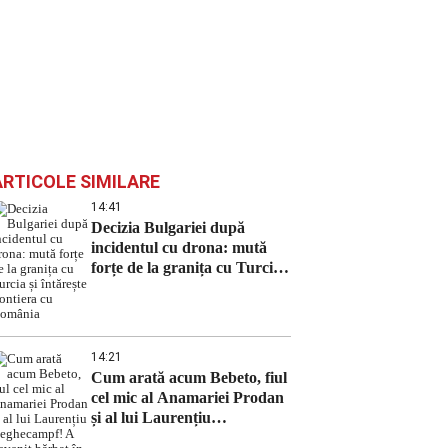
ARTICOLE SIMILARE
14:41
Decizia Bulgariei după
incidentul cu drona: mută
forțe de la granița cu Turcia
și întărește frontiera cu
România
14:21
Cum arată acum Bebeto, fiul
cel mic al Anamariei Prodan
și al lui Laurențiu
Reghecampf! A devenit