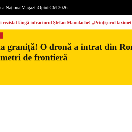
cal
Național
Magazin
Opinii
CM 2026
rezistat lângă infractorul Ștefan Manolache! „Prințișorul taximetri
s
la graniță! O dronă a intrat din Ro
 metri de frontieră