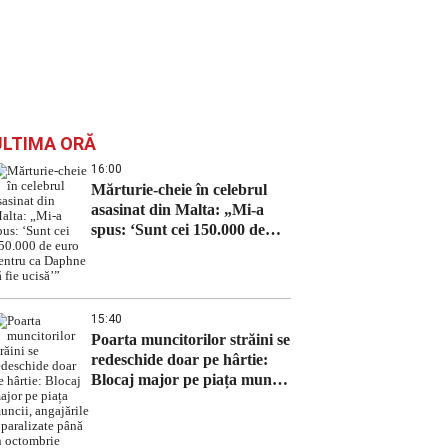
ULTIMA ORĂ
16:00
Mărturie-cheie în celebrul
asasinat din Malta: „Mi-a
spus: ‘Sunt cei 150.000 de
euro pentru ca Daphne să fie
ucisă’”
15:40
Poarta muncitorilor străini se
redeschide doar pe hârtie:
Blocaj major pe piața muncii,
angajările – paralizate până
în octombrie