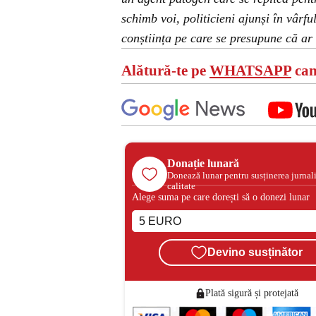
schimb voi, politicieni ajunși în vârfu
conștiința pe care se presupune că ar 
Alătură-te pe
WHATSAPP
can
Donație lunară
Donează lunar pentru susținerea jurnal
calitate
Alege suma pe care dorești să o donezi lunar
Devino susținător
Plată sigură și protejată