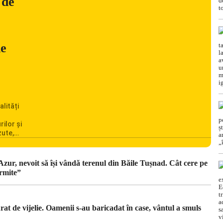
 de
ne
alități
rilor și
zute,
ionarea
omânia
cile
 Azur, nevoit să își vândă terenul din Băile Tușnad. Cât cere pe
c din
rmite”
t de vijelie. Oamenii s-au baricadat în case, vântul a smuls