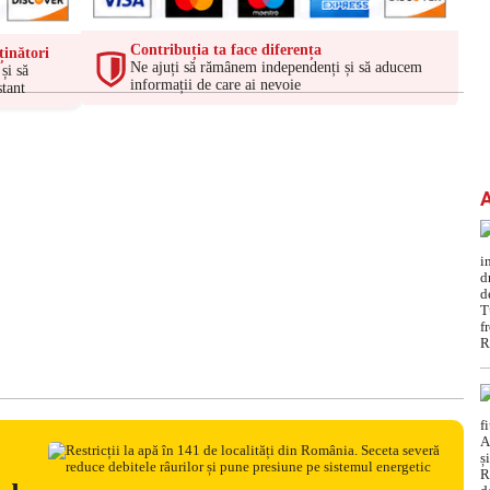
Contribuția ta face diferența
ținători
Ne ajuți să rămânem independenți și să aducem
și să
informații de care ai nevoie
tant