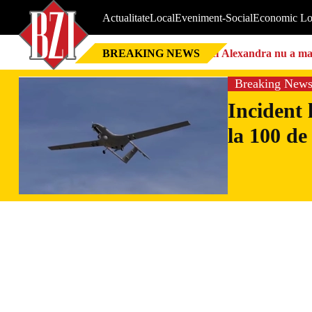
Actualitate
Local
Eveniment-Social
Economic Lo
BREAKING NEWS
Nici Alexandra nu a mai 
Breaking New
Incident 
la 100 de