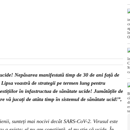
cide! Nepăsarea manifestată timp de 30 de ani față de
 Lipsa voastră de strategii pe termen lung pentru
estițiilor în infastructua de sănătate ucide! Jumătățile de
e vă jucați de atâta timp în sistemul de sănătate ucid!”,
ienii, sunteți mai nocivi decât SARS-CoV-2. Virusul este
 a exista: el nu are conștiință, el nu știe că ucide. În