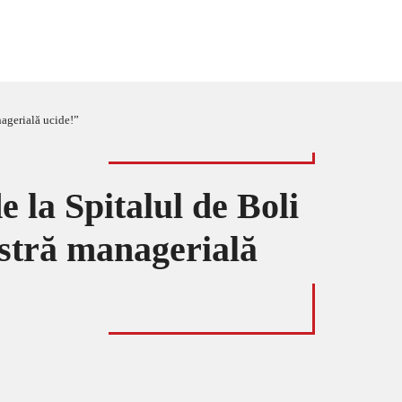
nagerială ucide!”
 la Spitalul de Boli
astră managerială