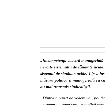
„Incompetența voastră managerială u
nevoile sistemului de sănătate ucide!
sistemul de sănătate ucide! Lipsa inv
măsură politică și managerială cu car
au mai transmis sindicaliștii.
„Dintr-un punct de vedere voi, politic
un agent patogen care se replică pentru