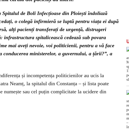
Spitalul de Boli Infecțioase din Ploiești îndoliază
cedați, o colegă infirmieră se luptă pentru viața ei după
ă, alți pacienți transferați de urgență, distrugeri
ă: infrastructura spitalicească cedează sub povara
time mai aveți nevoie, voi politicienii, pentru a vă face
la conducerea ministerelor, a guvernului, a țării?”, a
ndiferența și incompetența politicienilor au ucis la
iatra Neamț, la spitalul din Constanța – și lista poate
 se numește sau cel puțin complicitate la ucidere din