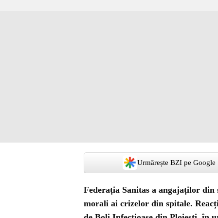
Urmărește BZI pe Google
Federația Sanitas a angajaților din s
morali ai crizelor din spitale. Reacț
de Boli Infecțioase din Ploiești, în