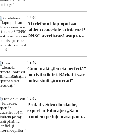
bărbat în toată regula
14:00
Ai telefonul, laptopul sau
tableta conectate la internet?
DNSC avertizează asupra
unui risc pe care mulți
utilizatori îl ignoră
13:40
Cum arată „femeia perfectă”
potrivit științei. Bărbații s-ar
putea simți „încurcați”
13:05
Prof. dr. Silviu Iordache,
expert în Educație: „Să îi
trimitem pe toți acasă până
nu sacrifică și viitorul
copiilor!”