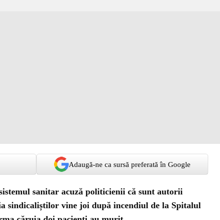
Adaugă-ne ca sursă preferată în Google
istemul sanitar acuză politicienii că sunt autorii
ia sindicaliștilor vine joi după incendiul de la Spitalul
 urma căruia doi pacienți au murit.