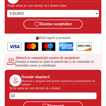
Alege suma pe care dorești să o donezi lunar
Devino susținător
Plată sigură și protejată
Alătură-te comunității noastre de susținători
Donația ta lunară ne ajută să planificăm și să continuăm să
informăm corect și echidistant
Donație singulară
Donează o singură dată pentru susținerea jurnalismului de
calitate
Scrie suma pe care dorești să o donezi
Donează