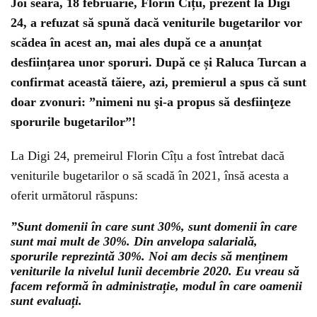
Joi seara, 18 februarie, Florin Cîțu, prezent la Digi
24, a refuzat să spună dacă veniturile bugetarilor vor
scădea în acest an, mai ales după ce a anunțat
desființarea unor sporuri. După ce și Raluca Turcan a
confirmat această tăiere, azi, premierul a spus că sunt
doar zvonuri: ”nimeni nu şi-a propus să desfiinţeze
sporurile bugetarilor”!
La Digi 24, premeirul Florin Cîțu a fost întrebat dacă
veniturile bugetarilor o să scadă în 2021, însă acesta a
oferit următorul răspuns:
”Sunt domenii în care sunt 30%, sunt domenii în care
sunt mai mult de 30%. Din anvelopa salarială,
sporurile reprezintă 30%. Noi am decis să menținem
veniturile la nivelul lunii decembrie 2020. Eu vreau să
facem reformă în administrație, modul în care oamenii
sunt evaluați.