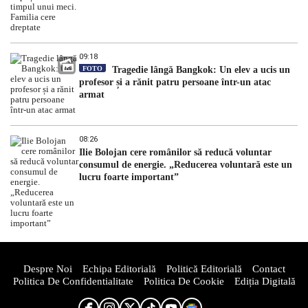
09:18
FOTO
Tragedie lângă Bangkok: Un elev a ucis un
profesor și a rănit patru persoane într-un atac
armat
08:26
Ilie Bolojan cere românilor să reducă voluntar
consumul de energie. „Reducerea voluntară este un
lucru foarte important”
Despre Noi
Echipa Editorială
Politică Editorială
Contact
Politica De Confidentialitate
Politica De Cookie
Ediția Digitală