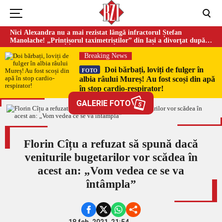
Nici Alexandra nu a mai rezistat lângă infractorul Ștefan
Manolache! „Prințișorul taximetriștilor” din Iași a divorţat după
doi ani de căsnicie
Breaking News
Doi bărbați, loviți de fulger în
FOTO
albia râului Mureș! Au fost scoși din apă
în stop cardio-respirator!
GALERIE FOTO
5
Florin Cîțu a refuzat să spună dacă
veniturile bugetarilor vor scădea în
acest an: „Vom vedea ce se va
întâmpla”