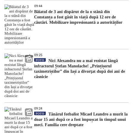
09:44
Băiatul de 3 ani dispărut de la o stână din
Constanța a fost găsit în viață după 12 ore de
căutări. Mobilizare impresionantă a autorităților
09:25
FOTO
Nici Alexandra nu a mai rezistat lângă
infractorul Ștefan Manolache! „Prințișorul
taximetriștilor” din Iași a divorţat după doi ani de
căsnicie
09:24
FOTO
Tânărul fotbalist Micael Leandro a murit la
doar 15 ani după ce a fost împușcat în timpul unui
meci. Familia cere dreptate