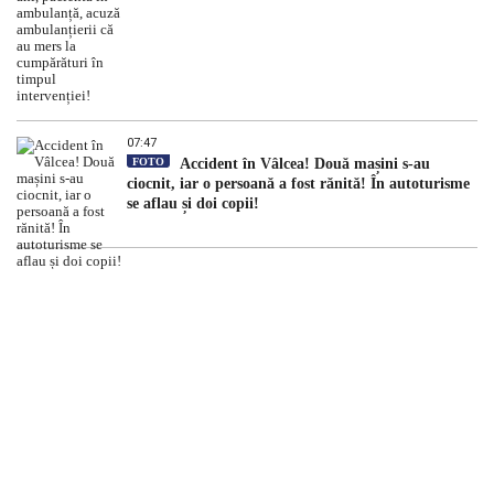
07:47
FOTO
Accident în Vâlcea! Două mașini s-au
ciocnit, iar o persoană a fost rănită! În autoturisme
se aflau și doi copii!