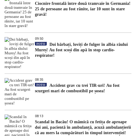
Ciocnire frontală între două tramvaie în Germania!
25 de persoane au fost rănite, iar 10 sunt în stare
gravă!
09:50
FOTO
Doi bărbați, loviți de fulger în albia râului
Mureș! Au fost scoși din apă în stop cardio-
respirator!
08:35
FOTO
Accident grav cu trei TIR-uri! Au fost
scurgeri mari de combustibil pe șosea!
08:13
Scandal în Bacău! O mămică cu fetița de aproape
doi ani, pacientă în ambulanță, acuză ambulanțierii
că au mers la cumpărături în timpul intervenției!