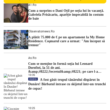
Centralei Nucleare de la Cernavodă. România se confruntă
A1.ro
cu una dintre cele mai dificile perioade din punct de vedere
Cum a surprins-o Dani Oțil pe soția lui în vacanță.
hidrologic din ultimii ani. Lipsa […]
Gabriela Prisăcariu, apariție impecabilă în costum
de baie
Observatornews.ro
A plătit 75.000 de € pe un apartament la My Home
Residence. Coşmarul care a urmat: "Am început să
tremur"
As.ro
Cum se menţine în formă soţia lui Leonard
Doroftei, la 51 de ani.
&amp;#8222;Secretul&amp;#8221; pe care l-a
10:35
dezvăluit
FOTO
A fost găsit trupul tânărului dispărut în
Dunăre! Bărbatul intrase cu skijetul într-un trunchi
de copac!
10:25