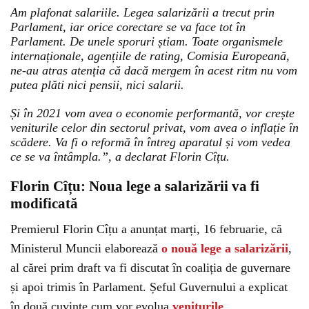
Am plafonat salariile. Legea salarizării a trecut prin
Parlament, iar orice corectare se va face tot în
Parlament. De unele sporuri știam. Toate organismele
internaționale, agențiile de rating, Comisia Europeană,
ne-au atras atenția că dacă mergem în acest ritm nu vom
putea plăti nici pensii, nici salarii.
Și în 2021 vom avea o economie performantă, vor crește
veniturile celor din sectorul privat, vom avea o inflație în
scădere. Va fi o reformă în întreg aparatul și vom vedea
ce se va întâmpla.”, a declarat Florin Cîțu.
Florin Cîțu: Noua lege a salarizării va fi
modificată
Premierul Florin Cîțu a anunțat marți, 16 februarie, că
Ministerul Muncii elaborează
o nouă lege a salarizării
,
al cărei prim draft va fi discutat în coaliția de guvernare
și apoi trimis în Parlament. Șeful Guvernului a explicat
în două cuvinte cum vor evolua
veniturile