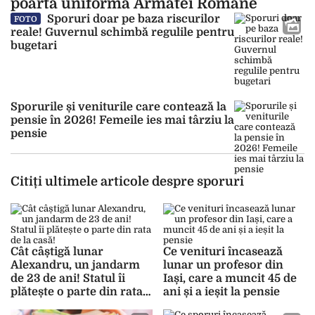
poartă uniforma Armatei Române
Sporuri doar pe baza riscurilor
FOTO
reale! Guvernul schimbă regulile pentru
bugetari
Sporurile și veniturile care contează la
pensie în 2026! Femeile ies mai târziu la
pensie
Citiți ultimele articole despre sporuri
Cât câștigă lunar
Ce venituri încasează
Alexandru, un jandarm
lunar un profesor din
de 23 de ani! Statul îi
Iași, care a muncit 45 de
plătește o parte din rata
ani și a ieșit la pensie
de la casă!