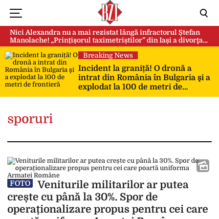
Nici Alexandra nu a mai rezistat lângă infractorul Ștefan
Manolache! „Prințișorul taximetriștilor” din Iași a divorţat
după doi ani de căsnicie
Breaking News
Incident la graniță! O dronă a
intrat din România în Bulgaria şi a
explodat la 100 de metri de
frontieră
sporuri
Veniturile militarilor ar putea
FOTO
crește cu până la 30%. Spor de
operaționalizare propus pentru cei care