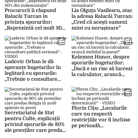
Procurorii îi răspund
Lia Olguța Vasilescu, atac
Ralucăi Turcan în
la adresa Ralucăi Turcan:
privința sporurilor:
„Cred că acești oameni
„Reprezintă cel mult 30%
mint cu nerușinare”
din indemnizație”
Kelemen Hunor, despre
Ludovic Orban le dă
sporurile bugetarilor:
speranțe bugetarilor în
„Dacă e un risc să lucrezi
legătură cu sporurile:
la calculator, aruncă
„Trebuie o consultare
mobilul la gunoi!“
publică serioasă“ –
VIDEO
Florin Cîțu: „Localurile
Secretariatul de Stat
care nu respectă
pentru Culte, explicații
restricțiile vor fi închise
privind sporurile de 80%
pe perioadă
ale preoților care predau
determinată!“ – VIDEO
Religia în școli apărute în