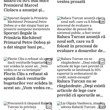
salarii cu 50% mai mici!
vestea proastă
Premierul Marcel
Ciolacu a anunţat şi
concedieri!
Sporuri ilegale la
Raluca Turcan anunță că
Primăria Răchiteni!
noul soft, care va fi
Primarul Petre Doboș și-
folosit în procesul de
a dat singur bani pe
evaluare a dosarelor de
proiecte europene
pensii din sistemul
inexistente
public, a fost testat
Florin Cîțu a refuzat să
spună dacă veniturile
Raluca Turcan nu se
bugetarilor vor scădea în
răzgândește: „Deşi există
acest an: „Vom vedea ce
articole de lege care
se va întâmpla”
prevăd că sporurile se
limitează la 30% raportat
la ordonatorul de credit,
există excepţii”