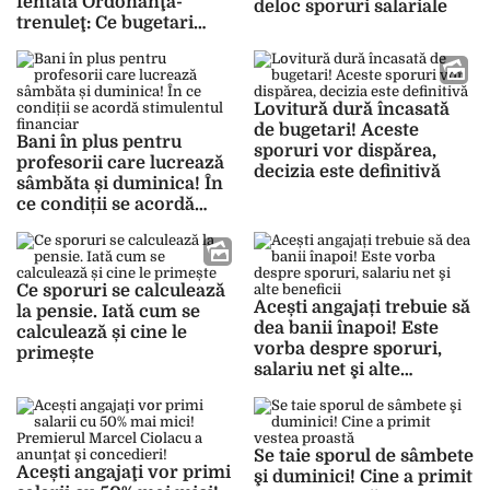
fentată Ordonanţa-
deloc sporuri salariale
trenuleţ: Ce bugetari
aproape îşi dublează
veniturile
Lovitură dură încasată
de bugetari! Aceste
Bani în plus pentru
sporuri vor dispărea,
profesorii care lucrează
decizia este definitivă
sâmbăta și duminica! În
ce condiții se acordă
stimulentul financiar
Ce sporuri se calculează
Acești angajați trebuie să
la pensie. Iată cum se
dea banii înapoi! Este
calculează și cine le
vorba despre sporuri,
primește
salariu net şi alte
beneficii
Se taie sporul de sâmbete
Acești angajaţi vor primi
şi duminici! Cine a primit