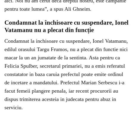
aici. Noi nu am cerut decâ dreptul nostru, este campanie
pentru toate lumea”, a spus Ali Ghneim.
Condamnat la închisoare cu suspendare, Ionel
Vatamanu nu a plecat din funcție
Condamnat la inchisoare cu suspendare, Ionel Vatamanu,
edilul orasului Targu Frumos, nu a plecat din functie nici
macar la un an jumatate de la sentinta. Asta pentru ca
Felicia Spulber, secretarul primariei, nu a emis referatul
constatator in baza caruia prefectul poate emite ordinul
de incetare a mandatului. Prefectul Marian Serbescu i-a
facut femeii plangere penala, iar recent procurorii au
dispus trimiterea acesteia in judecata pentru abuz in
serviciu.