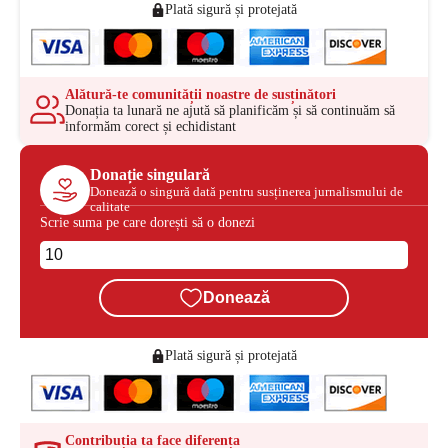
Plată sigură și protejată
Alătură-te comunității noastre de susținători
Donația ta lunară ne ajută să planificăm și să continuăm să
informăm corect și echidistant
Donație singulară
Donează o singură dată pentru susținerea jurnalismului de
calitate
Scrie suma pe care dorești să o donezi
Donează
Plată sigură și protejată
Contribuția ta face diferența