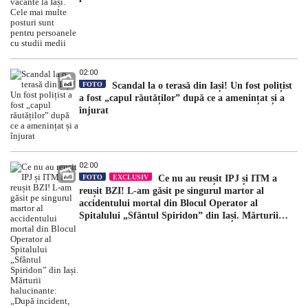
02:00
FOTO
Scandal la o terasă din Iași! Un fost polițist
a fost „capul răutăților” după ce a amenințat și a
înjurat
02:00
FOTO
EXCLUSIV
Ce nu au reușit IPJ și ITM a
reușit BZI! L-am găsit pe singurul martor al
accidentului mortal din Blocul Operator al
Spitalului „Sfântul Spiridon” din Iași. Mărturii
halucinante: „După incident, mi-a spus să am grijă
ce spun”