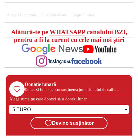
Alegeri Electorale
Ionel Vatamanu
Targu Frumos
Alătură-te pe
WHATSAPP
canalului BZI,
pentru a fi la curent cu cele mai noi știri
Donație lunară
Donează lunar pentru susținerea jurnalismului de calitate
Alege suma pe care dorești să o donezi lunar
Devino susținător