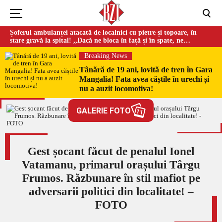
Șoferul ambulanței atacată de localnici cu pietre și topoare, în
stare gravă la spital! ,,Dacă ne bloca în față și în spate, ne
omorau…”
Breaking News
Tânără de 19 ani, lovită de tren în Gara
Mangalia! Fata avea căștile în urechi și
nu a auzit locomotiva!
GALERIE FOTO
11
Gest șocant făcut de penalul Ionel
Vatamanu, primarul orașului Târgu
Frumos. Răzbunare în stil mafiot pe
adversarii politici din localitate! –
FOTO