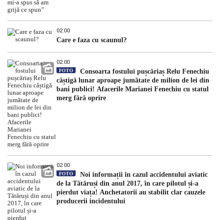
02:00
Care e faza cu scaunul?
02:00
FOTO
Consoarta fostului pușcăriaș Relu Fenechiu
câștigă lunar aproape jumătate de milion de lei din
bani publici! Afacerile Marianei Fenechiu cu statul
merg fără oprire
02:00
FOTO
Noi informații în cazul accidentului aviatic
de la Tătăruși din anul 2017, în care pilotul și-a
pierdut viața! Anchetatorii au stabilit clar cauzele
producerii incidentului