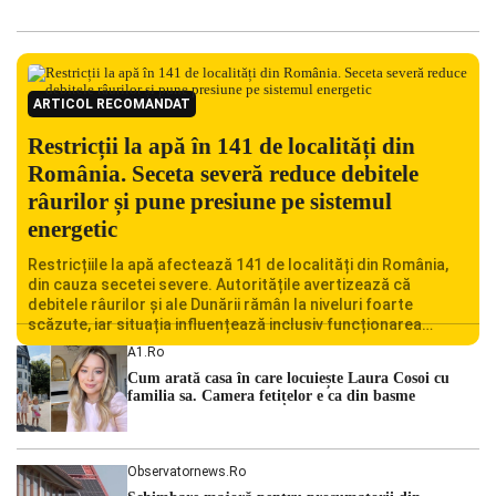
ARTICOL RECOMANDAT
Restricții la apă în 141 de localități din
România. Seceta severă reduce debitele
râurilor și pune presiune pe sistemul
energetic
Restricțiile la apă afectează 141 de localități din România,
din cauza secetei severe. Autoritățile avertizează că
debitele râurilor și ale Dunării rămân la niveluri foarte
scăzute, iar situația influențează inclusiv funcționarea
Centralei Nucleare de la Cernavodă. România se confruntă
A1.ro
cu una dintre cele mai dificile perioade din punct de vedere
Cum arată casa în care locuiește Laura Cosoi cu
hidrologic din ultimii ani. Lipsa […]
familia sa. Camera fetițelor e ca din basme
Observatornews.ro