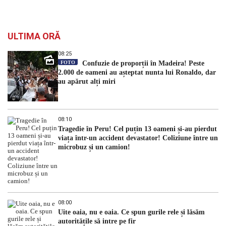
ULTIMA ORĂ
08:25
FOTO
Confuzie de proporții în Madeira! Peste
2.000 de oameni au așteptat nunta lui Ronaldo, dar
au apărut alți miri
08:10
Tragedie în Peru! Cel puțin 13 oameni și-au pierdut
viața într-un accident devastator! Coliziune între un
microbuz și un camion!
08:00
Uite oaia, nu e oaia. Ce spun gurile rele și lăsăm
autoritățile să intre pe fir