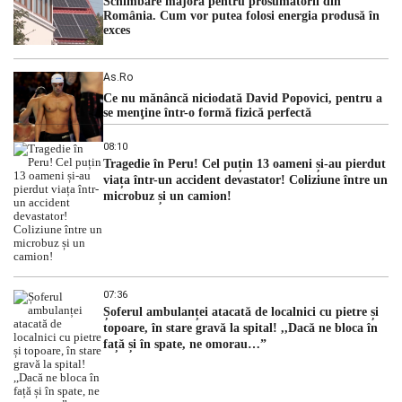
Schimbare majoră pentru prosumatorii din
România. Cum vor putea folosi energia produsă în
exces
As.ro
Ce nu mănâncă niciodată David Popovici, pentru a
se menţine într-o formă fizică perfectă
08:10
Tragedie în Peru! Cel puțin 13 oameni și-au pierdut
viața într-un accident devastator! Coliziune între un
microbuz și un camion!
07:36
Șoferul ambulanței atacată de localnici cu pietre și
topoare, în stare gravă la spital! ,,Dacă ne bloca în
față și în spate, ne omorau…”