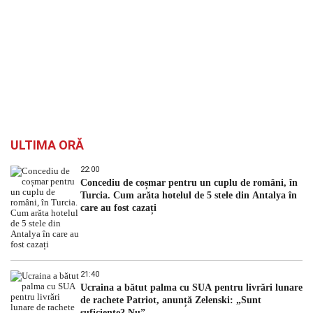
ULTIMA ORĂ
22:00
Concediu de coșmar pentru un cuplu de români, în
Turcia. Cum arăta hotelul de 5 stele din Antalya în
care au fost cazați
21:40
Ucraina a bătut palma cu SUA pentru livrări lunare
de rachete Patriot, anunță Zelenski: „Sunt
suficiente? Nu”