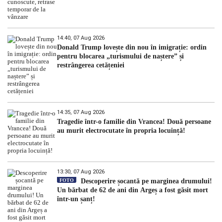
14:40, 07 Aug 2026
Donald Trump lovește din nou în imigrație: ordin
pentru blocarea „turismului de naștere” și
restrângerea cetățeniei
14:35, 07 Aug 2026
Tragedie într-o familie din Vrancea! Două persoane
au murit electrocutate în propria locuință!
13:30, 07 Aug 2026
FOTO
Descoperire șocantă pe marginea drumului!
Un bărbat de 62 de ani din Argeș a fost găsit mort
într-un șanț!