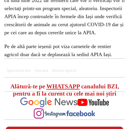
cu luna iulie 2022 iar fermierii care vor fi verificați vor fi
selectați printr-un program special, aleatoriu. Inspectorii
APIA încep controalele în fermele din Iași unde verifică
crescătorii de animale au cerut ajutorul COVID-19 dar și
pe cei care au depus cererile unice la APIA.
Pe de altă parte ieșenii pot viza carnetele de rentier
agricol doar dacă se deplasează la sediul APIA Iași.
Agricultură Iași
Apia Iasi
Rentier Agricol
Alătură-te pe
WHATSAPP
canalului BZI,
pentru a fi la curent cu cele mai noi știri