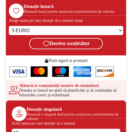
Donație lunară
Donează lunar pentru susținerea jurnalismului de calitate
Alege suma pe care dorești să o donezi lunar
Devino susținător
Plată sigură și protejată
Alătură-te comunității noastre de susținători
Donația ta lunară ne ajută să planificăm și să continuăm să
informăm corect și echidistant
Donație singulară
Donează o singură dată pentru susținerea jurnalismului de
calitate
Scrie suma pe care dorești să o donezi