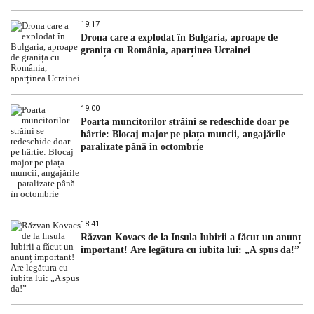
19:17
Drona care a explodat în Bulgaria, aproape de
granița cu România, aparținea Ucrainei
19:00
Poarta muncitorilor străini se redeschide doar pe
hârtie: Blocaj major pe piața muncii, angajările –
paralizate până în octombrie
18:41
Răzvan Kovacs de la Insula Iubirii a făcut un anunț
important! Are legătura cu iubita lui: „A spus da!”