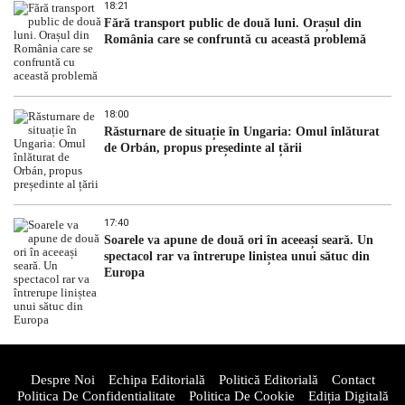
18:21
Fără transport public de două luni. Orașul din
România care se confruntă cu această problemă
18:00
Răsturnare de situație în Ungaria: Omul înlăturat
de Orbán, propus președinte al țării
17:40
Soarele va apune de două ori în aceeași seară. Un
spectacol rar va întrerupe liniștea unui sătuc din
Europa
Despre Noi
Echipa Editorială
Politică Editorială
Contact
Politica De Confidentialitate
Politica De Cookie
Ediția Digitală