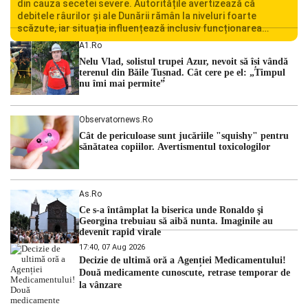
din cauza secetei severe. Autoritățile avertizează că
debitele râurilor și ale Dunării rămân la niveluri foarte
scăzute, iar situația influențează inclusiv funcționarea
Centralei Nucleare de la Cernavodă. România se confruntă
A1.ro
cu una dintre cele mai dificile perioade din punct de vedere
Nelu Vlad, solistul trupei Azur, nevoit să își vândă
hidrologic din ultimii ani. Lipsa […]
terenul din Băile Tușnad. Cât cere pe el: „Timpul
nu îmi mai permite”
Observatornews.ro
Cât de periculoase sunt jucăriile "squishy" pentru
sănătatea copiilor. Avertismentul toxicologilor
As.ro
Ce s-a întâmplat la biserica unde Ronaldo şi
Georgina trebuiau să aibă nunta. Imaginile au
devenit rapid virale
17:40, 07 Aug 2026
Decizie de ultimă oră a Agenției Medicamentului!
Două medicamente cunoscute, retrase temporar de
la vânzare