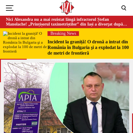
Nici Alexandra nu a mai rezistat lângă infractorul Ștefan
Manolache! „Prințișorul taximetriștilor” din Iași a divorţat după
doi ani de căsnicie
Breaking News
Incident la graniță! O dronă a intrat din
România în Bulgaria şi a explodat la 100
de metri de frontieră