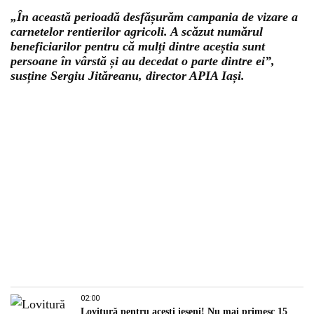
„În această perioadă desfășurăm campania de vizare a
carnetelor rentierilor agricoli. A scăzut numărul
beneficiarilor pentru că mulți dintre aceștia sunt
persoane în vârstă și au decedat o parte dintre ei”,
susține Sergiu Jităreanu, director APIA Iași.
02:00
Lovitură pentru acești ieșeni! Nu mai primesc 15