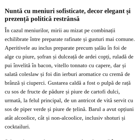
Nuntă cu meniuri sofisticate, decor elegant și
prezență politică restrânsă
În cazul meniurilor, mirii au mizat pe combinații
echilibrate între preparate rafinate și gusturi mai comune.
Aperitivele au inclus preparate precum șalău în foi de
alge cu piure, șofran și dulceață de ardei copți, ruladă de
pui învelită în bacon, vitello tonnato cu capere, dar și
salată coleslaw și foi din ierburi aromatice cu cremă de
brânză și ciuperci. Gustarea caldă a fost o pulpă de rață
cu sos de fructe de pădure și piure de cartofi dulci,
urmată, la felul principal, de un antricot de vită servit cu
sos de piper verde și piure de țelină. Barul a avut opțiuni
atât alcoolice, cât și non-alcoolice, inclusiv shoturi și
cocktailuri.