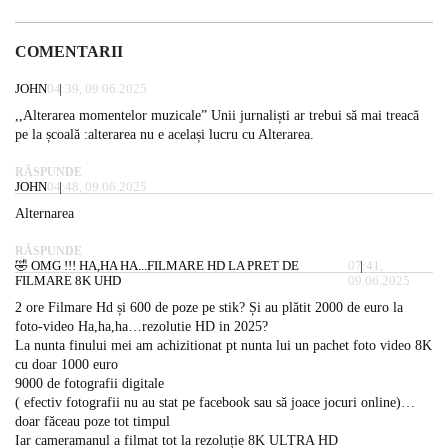
COMENTARII
JOHN
04:39, 09.06.2025
,,Alterarea momentelor muzicale” Unii jurnaliști ar trebui să mai treacă
pe la școală :alterarea nu e același lucru cu Alterarea.
RĂSPUNDE
JOHN
04:48, 09.06.2025
Alternarea
RĂSPUNDE
🤣 OMG !!! HA,HA HA...FILMARE HD LA PRET DE
07:41,
FILMARE 8K UHD
09.06.2025
2 ore Filmare Hd și 600 de poze pe stik? Și au plătit 2000 de euro la
foto-video Ha,ha,ha…rezolutie HD in 2025?
La nunta finului mei am achizitionat pt nunta lui un pachet foto video 8K
cu doar 1000 euro
9000 de fotografii digitale
( efectiv fotografii nu au stat pe facebook sau să joace jocuri online)…
doar făceau poze tot timpul
Iar cameramanul a filmat tot la rezoluție 8K ULTRA HD