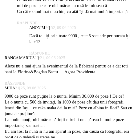
mii de poze pe care nici măcar nu o să le folosească.
Cu cât e omul mai meschin, cu atât își dă mai multă importanță.
RĂSPUNDE
ANONIM
20:52, 09.06.2025
Dacă te uiți prin toate 9000 , cate 5 secunde per bucata îți
ia +12h.
RĂSPUNDE
RANGA MARIUS
20:21, 09.06.2025
Alexe nu a mai ajuns la evenimentul de la Eebiceni pentru ca a dat toti
bani la Florina&Bogdan Baetu…. Agora Providenta
RĂSPUNDE
MIHA
21:25, 09.06.2025
9000 de poze sunt puține la o nuntă. Minim 30.000 de poze ! De ce?
La o nuntă cu 500 de invitați, în 1000 de poze cât dau unii fotografi
lenesi din Iași…ce caka maka dai la miri? Poze cu albina in flori? Sau cu
juma de prajitură…
La multe nunți, nici măcar părinții mirelui nu apăreau in multe poze
importante, sau nasii…
Eu am fost la nunti si nu am apărut in poze, din cauźă că fotograful era
prost ca o galeată și statea pe