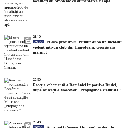
localități au probleme cu alimentarea cu apă
21:10
FOTO
El este procurorul reținut după un incident
violent într-un club din Hunedoara. George era
înarmat
20:50
Reacție vehementă a României împotriva Rusiei,
după acuzațiile Moscovei: „Propagandă stalinistă!”
20:40
FOTO
Apar noi informații în cazul uciderii lui