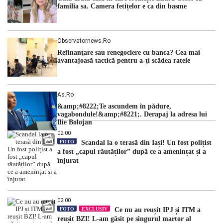
familia sa. Camera fetițelor e ca din basme
Observatornews.ro
Refinanţare sau renegociere cu banca? Cea mai
avantajoasă tactică pentru a-ţi scădea ratele
As.ro
&amp;#8222;Te ascundem în pădure,
vagabondule!&amp;#8221;. Derapaj la adresa lui
Ilie Bolojan
02:00
FOTO
Scandal la o terasă din Iași! Un fost polițist
a fost „capul răutăților” după ce a amenințat și a
înjurat
02:00
FOTO
EXCLUSIV
Ce nu au reușit IPJ și ITM a
reușit BZI! L-am găsit pe singurul martor al