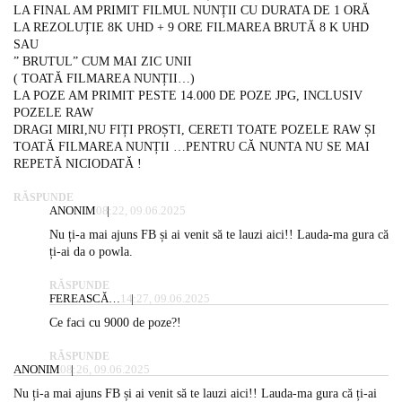
LA FINAL AM PRIMIT FILMUL NUNȚII CU DURATA DE 1 ORĂ
LA REZOLUȚIE 8K UHD + 9 ORE FILMAREA BRUTĂ 8 K UHD
SAU
” BRUTUL” CUM MAI ZIC UNII
( TOATĂ FILMAREA NUNȚII…)
LA POZE AM PRIMIT PESTE 14.000 DE POZE JPG, INCLUSIV
POZELE RAW
DRAGI MIRI,NU FIȚI PROȘTI, CERETI TOATE POZELE RAW ȘI
TOATĂ FILMAREA NUNȚII …PENTRU CĂ NUNTA NU SE MAI
REPETĂ NICIODATĂ !
RĂSPUNDE
ANONIM
08:22, 09.06.2025
Nu ți-a mai ajuns FB și ai venit să te lauzi aici!! Lauda-ma gura că
ți-ai da o powla.
RĂSPUNDE
FEREASCĂ…
14:27, 09.06.2025
Ce faci cu 9000 de poze?!
RĂSPUNDE
ANONIM
08:26, 09.06.2025
Nu ți-a mai ajuns FB și ai venit să te lauzi aici!! Lauda-ma gura că ți-ai