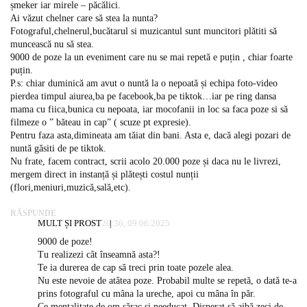
șmeker iar mirele – păcălici.
Ai văzut chelner care să stea la nunta?
Fotograful,chelnerul,bucătarul si muzicantul sunt muncitori plătiti să
muncească nu să stea.
9000 de poze la un eveniment care nu se mai repetă e puțin , chiar foarte
puțin.
P.s: chiar duminică am avut o nuntă la o nepoată și echipa foto-video
pierdea timpul aiurea,ba pe facebook,ba pe tiktok…iar pe ring dansa
mama cu fiica,bunica cu nepoata, iar mocofanii in loc sa faca poze si să
filmeze o ” băteau in cap” ( scuze pt expresie).
Pentru faza asta,dimineata am tăiat din bani. Asta e, dacă alegi pozari de
nuntă găsiti de pe tiktok.
Nu frate, facem contract, scrii acolo 20.000 poze și daca nu le livrezi,
mergem direct in instanță și plătești costul nunții
(flori,meniuri,muzică,sală,etc).
RĂSPUNDE
MULT ȘI PROST
20:36, 09.06.2025
9000 de poze!
Tu realizezi cât înseamnă asta?!
Te ia durerea de cap să treci prin toate pozele alea.
Nu este nevoie de atâtea poze. Probabil multe se repetă, o dată te-a
prins fotograful cu mâna la ureche, apoi cu mâna în păr.
Ce mentalitate de om sărac și needucat. Disperat să aibă zeci de