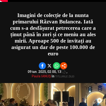
Imagini de colecție de la nunta
primarului Răzvan Bulancea. Iată
cum s-a desfășurat petrecerea care a
ținut până în zori și ce meniu au ales
mirii. Aproape 500 de invitați au
asigurat un dar de peste 100.000 de
euro
09 iun. 2025, 02:00,
13
,
Paula IANUȘ
în
TITLURILE ZILEI