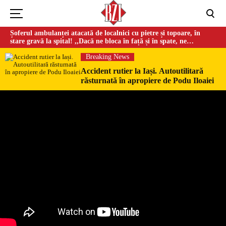
Șoferul ambulanței atacată de localnici cu pietre și topoare, în
stare gravă la spital! ,,Dacă ne bloca în față și în spate, ne
omorau…”
Breaking News
Accident rutier la Iași. Autoutilitară
răsturnată în apropiere de Podu Iloaiei