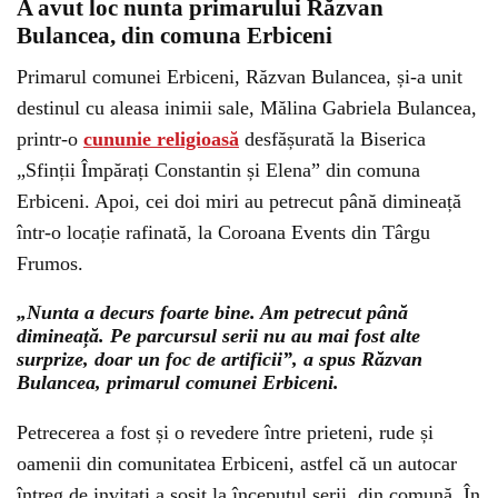
A avut loc nunta primarului Răzvan
Bulancea, din comuna Erbiceni
Primarul comunei Erbiceni, Răzvan Bulancea, și-a unit
destinul cu aleasa inimii sale, Mălina Gabriela Bulancea,
printr-o
cununie religioasă
desfășurată la Biserica
„Sfinții Împărați Constantin și Elena” din comuna
Erbiceni. Apoi, cei doi miri au petrecut până dimineață
într-o locație rafinată, la Coroana Events din Târgu
Frumos.
„Nunta a decurs foarte bine. Am petrecut până
dimineață. Pe parcursul serii nu au mai fost alte
surprize, doar un foc de artificii”, a spus Răzvan
Bulancea, primarul comunei Erbiceni.
Petrecerea a fost și o revedere între prieteni, rude și
oamenii din comunitatea Erbiceni, astfel că un autocar
întreg de invitați a sosit la începutul serii, din comună. În