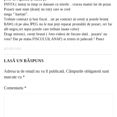
INSTA ( meta) in timp ce dansam cu mirele…crucea mamii lui de pozar.
Pozarii sunt niște țărani( nu toți) care se cred
mega ” hartiști”.
Trebuie contract și bon fiscal…iar pe contract să cereți și pozele brute(
RAW) că pe alea JPEG nu le mai poți repara( prostalăii de pozari, ori fac
alb negru,ori sepia pozele care trebuie lasate color)
Dragi miresici, cereți brutul ( foto-video) de fiecare dată…pozaru’ nu
vrea? Dat pe màna FISCULUI( ANAF) si trimis in judecată ! Punct
RĂSPUNDE
LASĂ UN RĂSPUNS
Adresa ta de email nu va fi publicată.
Câmpurile obligatorii sunt
marcate cu
*
Comentariu
*