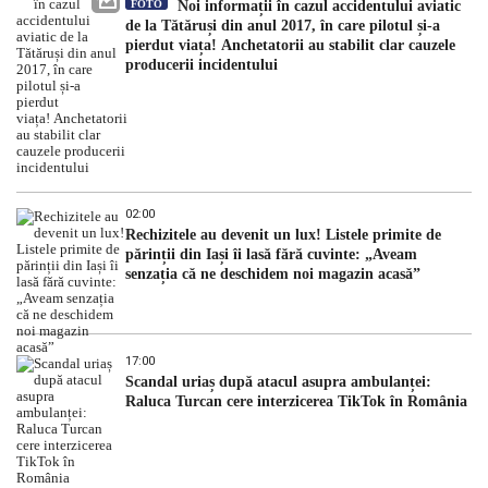
FOTO
Noi informații în cazul accidentului aviatic
de la Tătăruși din anul 2017, în care pilotul și-a
pierdut viața! Anchetatorii au stabilit clar cauzele
producerii incidentului
02:00
Rechizitele au devenit un lux! Listele primite de
părinții din Iași îi lasă fără cuvinte: „Aveam
senzația că ne deschidem noi magazin acasă”
17:00
Scandal uriaș după atacul asupra ambulanței:
Raluca Turcan cere interzicerea TikTok în România