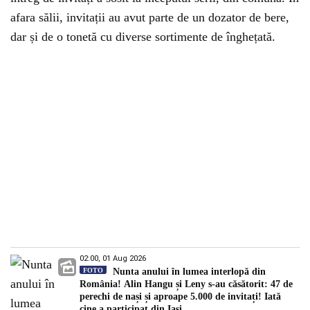
afara sălii, invitații au avut parte de un dozator de bere,
dar și de o tonetă cu diverse sortimente de înghețată.
02:00, 01 Aug 2026
FOTO
Nunta anului în lumea interlopă din
România! Alin Hangu și Leny s-au căsătorit: 47 de
perechi de nași și aproape 5.000 de invitați! Iată
cine a participat din Iași