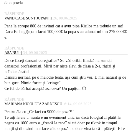
da o powla.
RĂSPUNDE
VAND CASE SUNT JUPAN
10:26, 09.06.2025
Pana la aprope 800 de invitati cat a avut pipa Kirilos ma trebuie un sat!
Daca Bulangi(u)a a facut 100,000€ la popa s au adunat minim 275.000€€
€
RĂSPUNDE
AȘA NU
14:34, 09.06.2025
De ce faceți dansuri coregrafice? Se văd oribil fiindcă nu sunteți
dansatori profesioniști. Mirii par niște elevi de clasa a 2-a, rigizi și
neîndemânatici.
Dansați normal, pe o melodie lentă, așa cum știți voi. E mai natural și de
bun gust. Nimic forțat și “cringe”.
Ce fel de bărbat acceptă așa ceva? Un papițoi. 😑
RĂSPUNDE
MARIANA NICOLETA ZĂRNESCU
16:14, 09.06.2025
Pentru ăla cu „Ce faci cu 9000 de poze?!”
Te uiți la ele… nunta e un eveniment unic iar dacă fotograful plătit la
negru cu 1000 euro o „freacă la rece” și stă doar pe tiktok in timpul
nunții și din când mai face câte o poză…e doar vina ta că-l plătești. El e