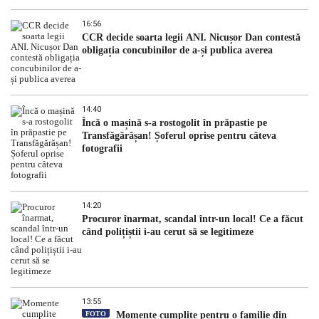
16:56
CCR decide soarta legii ANI. Nicușor Dan contestă
obligația concubinilor de a-și publica averea
14:40
Încă o mașină s-a rostogolit în prăpastie pe
Transfăgărășan! Șoferul oprise pentru câteva
fotografii
14:20
Procuror înarmat, scandal într-un local! Ce a făcut
când polițiștii i-au cerut să se legitimeze
13:55
FOTO
Momente cumplite pentru o familie din