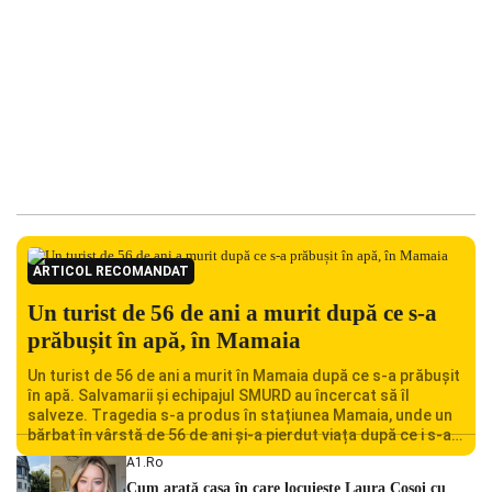
ARTICOL RECOMANDAT
Un turist de 56 de ani a murit după ce s-a
prăbușit în apă, în Mamaia
Un turist de 56 de ani a murit în Mamaia după ce s-a prăbușit
în apă. Salvamarii și echipajul SMURD au încercat să îl
salveze. Tragedia s-a produs în stațiunea Mamaia, unde un
bărbat în vârstă de 56 de ani și-a pierdut viața după ce i s-a
făcut rău în timp ce se afla în […]
A1.ro
Cum arată casa în care locuiește Laura Cosoi cu