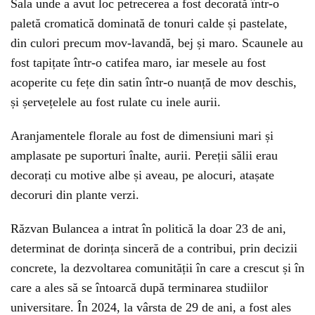
Sala unde a avut loc petrecerea a fost decorată într-o
paletă cromatică dominată de tonuri calde și pastelate,
din culori precum mov-lavandă, bej și maro. Scaunele au
fost tapițate într-o catifea maro, iar mesele au fost
acoperite cu fețe din satin într-o nuanță de mov deschis,
și șervețelele au fost rulate cu inele aurii.
Aranjamentele florale au fost de dimensiuni mari și
amplasate pe suporturi înalte, aurii. Pereții sălii erau
decorați cu motive albe și aveau, pe alocuri, atașate
decoruri din plante verzi.
Răzvan Bulancea a intrat în politică la doar 23 de ani,
determinat de dorința sinceră de a contribui, prin decizii
concrete, la dezvoltarea comunității în care a crescut și în
care a ales să se întoarcă după terminarea studiilor
universitare. În 2024, la vârsta de 29 de ani, a fost ales