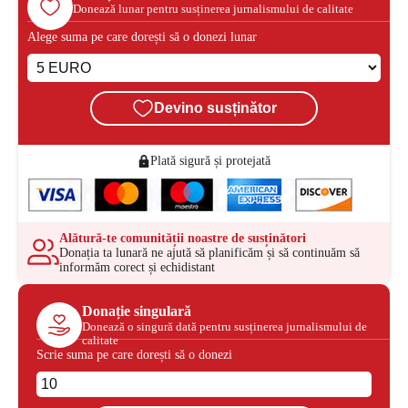
Donează lunar pentru susținerea jurnalismului de calitate
Alege suma pe care dorești să o donezi lunar
Devino susținător
Plată sigură și protejată
Alătură-te comunității noastre de susținători
Donația ta lunară ne ajută să planificăm și să continuăm să
informăm corect și echidistant
Donație singulară
Donează o singură dată pentru susținerea jurnalismului de
calitate
Scrie suma pe care dorești să o donezi