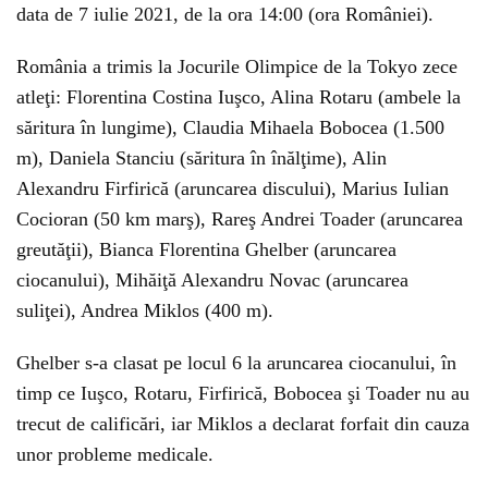
data de 7 iulie 2021, de la ora 14:00 (ora României).
România a trimis la Jocurile Olimpice de la Tokyo zece
atleţi: Florentina Costina Iuşco, Alina Rotaru (ambele la
săritura în lungime), Claudia Mihaela Bobocea (1.500
m), Daniela Stanciu (săritura în înălţime), Alin
Alexandru Firfirică (aruncarea discului), Marius Iulian
Cocioran (50 km marş), Rareş Andrei Toader (aruncarea
greutăţii), Bianca Florentina Ghelber (aruncarea
ciocanului), Mihăiţă Alexandru Novac (aruncarea
suliţei), Andrea Miklos (400 m).
Ghelber s-a clasat pe locul 6 la aruncarea ciocanului, în
timp ce Iuşco, Rotaru, Firfirică, Bobocea şi Toader nu au
trecut de calificări, iar Miklos a declarat forfait din cauza
unor probleme medicale.