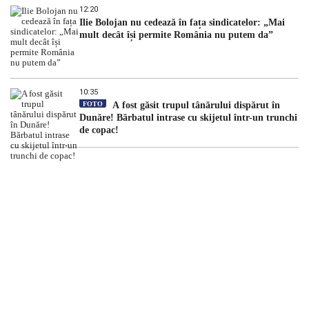
12:20
Ilie Bolojan nu cedează în fața sindicatelor: „Mai
mult decât își permite România nu putem da”
10:35
FOTO
A fost găsit trupul tânărului dispărut în
Dunăre! Bărbatul intrase cu skijetul într-un trunchi
de copac!