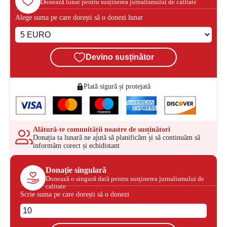
Donează lunar pentru susținerea jurnalismului de calitate
Alege suma pe care dorești să o donezi lunar
Devino susținător
Plată sigură și protejată
Alătură-te comunității noastre de susținători
Donația ta lunară ne ajută să planificăm și să continuăm să
informăm corect și echidistant
Donație singulară
Donează o singură dată pentru susținerea jurnalismului de
calitate
Scrie suma pe care dorești să o donezi