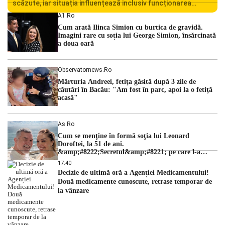
scăzute, iar situația influențează inclusiv funcționarea
Centralei Nucleare de la Cernavodă. România se confruntă
A1.ro
cu una dintre cele mai dificile perioade din punct de vedere
Cum arată Ilinca Simion cu burtica de gravidă.
hidrologic din ultimii ani. Lipsa […]
Imagini rare cu soția lui George Simion, însărcinată
a doua oară
Observatornews.ro
Mărturia Andreei, fetiţa găsită după 3 zile de
căutări în Bacău: "Am fost în parc, apoi la o fetiţă
acasă"
As.ro
Cum se menţine în formă soţia lui Leonard
Doroftei, la 51 de ani.
&amp;#8222;Secretul&amp;#8221; pe care l-a
dezvăluit
17:40
Decizie de ultimă oră a Agenției Medicamentului!
Două medicamente cunoscute, retrase temporar de
la vânzare