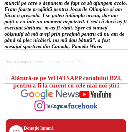
muncii pe care o depunem de fapt ca să ajungem acolo.
Eram foarte pregătită pentru Jocurile Olimpice și am
făcut o greșeală. I se putea întâmpla oricui, dar am
pățit-o eu într-un moment nepotrivit. Cred că dacă aș fi
executat săritura, m-aș fi rănit. Sper că sunteți
obișnuiți să mă aveți prin preajmă pentru că nu am de
gând să plec nicăieri, nu mă dau bătută”, a fost
mesajul sportivei din Canada, Pamela Ware.
Jocuri Olimpice Tokyo
Jocurile Olimpice 2020
Alătură-te pe
WHATSAPP
canalului BZI,
pentru a fi la curent cu cele mai noi știri
Donație lunară