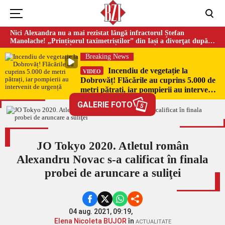
Nici Alexandra nu a mai rezistat lângă infractorul Ștefan
Manolache! „Prințișorul taximetriștilor” din Iași a divorţat după
doi ani de căsnicie
Breaking News
Incendiu de vegetație la
VIDEO
Dobrovăț! Flăcările au cuprins 5.000 de
metri pătrați, iar pompierii au intervenit
de urgență
GALERIE FOTO
5
JO Tokyo 2020. Atletul român
Alexandru Novac s-a calificat în finala
probei de aruncare a suliţei
04 aug. 2021, 09:19,
Elena Nicoleta BUJOR
în
ACTUALITATE