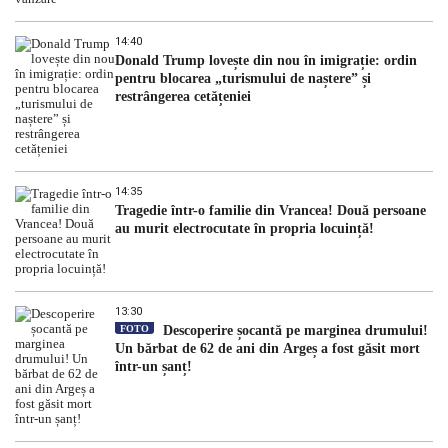
14:40
Donald Trump lovește din nou în imigrație: ordin
pentru blocarea „turismului de naștere” și
restrângerea cetățeniei
14:35
Tragedie într-o familie din Vrancea! Două persoane
au murit electrocutate în propria locuință!
13:30
FOTO
Descoperire șocantă pe marginea drumului!
Un bărbat de 62 de ani din Argeș a fost găsit mort
într-un șanț!