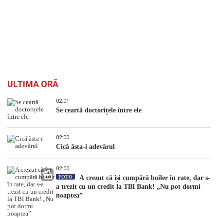
ULTIMA ORĂ
02:01
Se ceartă doctorițele între ele
02:00
Cică ăsta-i adevărul
02:00
FOTO
A crezut că își cumpără boiler în rate, dar s-
a trezit cu un credit la TBI Bank! „Nu pot dormi
noaptea”