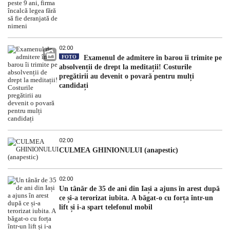
02:00
FOTO
Examenul de admitere în barou îi trimite pe
absolvenții de drept la meditații! Costurile
pregătirii au devenit o povară pentru mulți
candidați
02:00
CULMEA GHINIONULUI (anapestic)
02:00
Un tânăr de 35 de ani din Iași a ajuns în arest după
ce și-a terorizat iubita. A băgat-o cu forța într-un
lift și i-a spart telefonul mobil