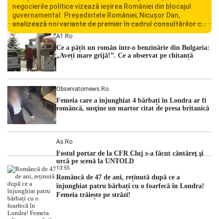
negocierile politice vizează ieșirea României din blocajul
guvernamental. Președintele României, Nicușor Dan,
analizează noi variante de premier în cadrul consultărilor cu
liderii politici. Ciprian Ciucu vorbește despre scenariul unui
A1.ro
guvern tehnocrat și despre posibilitatea a două cabinete
Ce a pățit un român într-o benzinărie din Bulgaria:
succesive. Nicușor Dan analizează noi variante de premier
„Aveți mare grijă!”. Ce a observat pe chitanță
România traversează […]
Observatornews.ro
Femeia care a înjunghiat 4 bărbați în Londra ar fi
româncă, susţine un martor citat de presa britanică
As.ro
Fostul portar de la CFR Cluj s-a făcut cântăreţ şi
urcă pe scenă la UNTOLD
13:55
Româncă de 47 de ani, reținută după ce a
înjunghiat patru bărbați cu o foarfecă în Londra!
Femeia trăiește pe străzi!