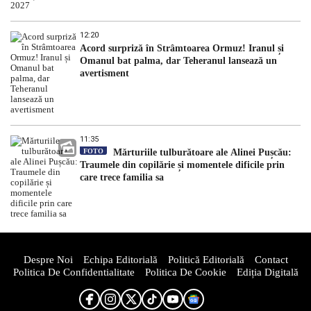
12:20
Acord surpriză în Strâmtoarea Ormuz! Iranul și
Omanul bat palma, dar Teheranul lansează un
avertisment
11:35
FOTO
Mărturiile tulburătoare ale Alinei Pușcău:
Traumele din copilărie și momentele dificile prin
care trece familia sa
Despre Noi
Echipa Editorială
Politică Editorială
Contact
Politica De Confidentialitate
Politica De Cookie
Ediția Digitală