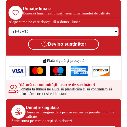
Donație lunară
Donează lunar pentru susținerea jurnalismului de calitate
Alege suma pe care dorești să o donezi lunar
Devino susținător
Plată sigură și protejată
Alătură-te comunității noastre de susținători
Donația ta lunară ne ajută să planificăm și să continuăm să
informăm corect și echidistant
Donație singulară
Donează o singură dată pentru susținerea jurnalismului de
calitate
Scrie suma pe care dorești să o donezi