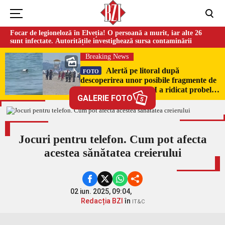
Focar de legioneloză în Elveția! O persoană a murit, iar alte 26
sunt infectate. Autoritățile investighează sursa contaminării
Breaking News
Alertă pe litoral după
FOTO
descoperirea unor posibile fragmente de
dronă în Mamaia. SRI a ridicat probele
GALERIE FOTO
pentru expertiză
5
Jocuri pentru telefon. Cum pot afecta
acestea sănătatea creierului
02 iun. 2025, 09:04,
Redacția BZI
în
IT&C