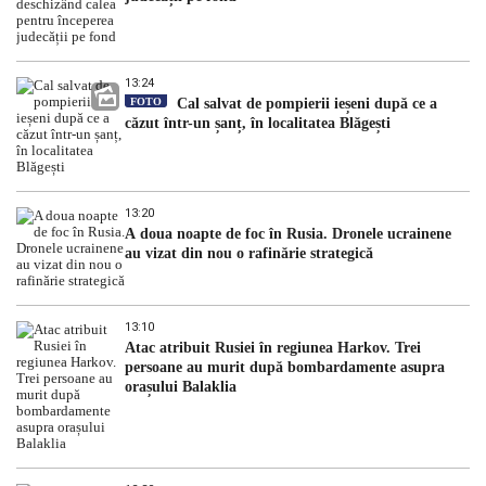
13:24
FOTO
Cal salvat de pompierii ieșeni după ce a
căzut într-un șanț, în localitatea Blăgești
13:20
A doua noapte de foc în Rusia. Dronele ucrainene
au vizat din nou o rafinărie strategică
13:10
Atac atribuit Rusiei în regiunea Harkov. Trei
persoane au murit după bombardamente asupra
orașului Balaklia