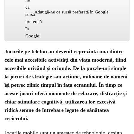
Adaugă-ne ca sursă preferată în Google
Jocurile pe telefon au devenit reprezintă una dintre
cele mai accesibile activități din viața modernă, fiind
accesibile oricând și oriunde. De la puzzle-uri simple
la jocuri de strategie sau acțiune, milioane de oameni
își petrec zilnic timpul în fața ecranului. În timp ce
aceste jocuri oferă momente de relaxare, distracție și
chiar stimulare cognitivă, utilizarea lor excesivă
ridică semne de întrebare legate de sănătatea
creierului.
Jocurile mobile sunt un amestec de tehnologie, design