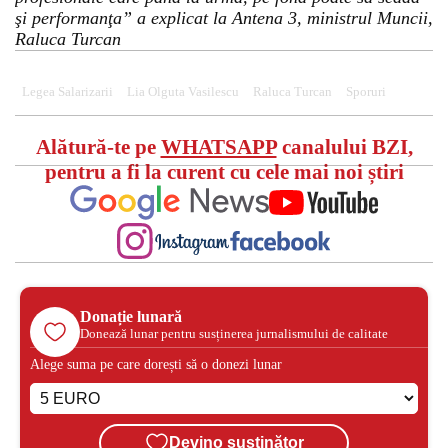
şi performanţa” a explicat la Antena 3, ministrul Muncii,
Raluca Turcan
Legea Salarizarii
Lia Olguta Vasilescu
Raluca Turcan
Sporuri
Alătură-te pe
WHATSAPP
canalului BZI,
pentru a fi la curent cu cele mai noi știri
Donație lunară
Donează lunar pentru susținerea jurnalismului de calitate
Alege suma pe care dorești să o donezi lunar
Devino susținător