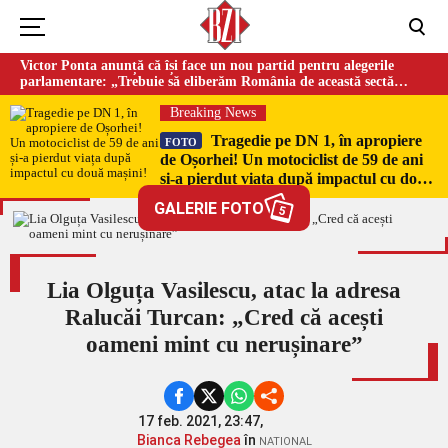
Victor Ponta anunță că își face un nou partid pentru alegerile
parlamentare: „Trebuie să eliberăm România de această sectă
globalistă”
Breaking News
Tragedie pe DN 1, în apropiere
FOTO
de Oșorhei! Un motociclist de 59 de ani
și-a pierdut viața după impactul cu două
mașini!
GALERIE FOTO
5
Lia Olguța Vasilescu, atac la adresa
Ralucăi Turcan: „Cred că acești
oameni mint cu nerușinare”
17 feb. 2021, 23:47,
Bianca Rebegea
în
NATIONAL