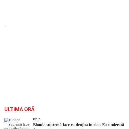
`
ULTIMA ORĂ
02:01
Blonda supremă face ca drujba în ciot. Este tolerată