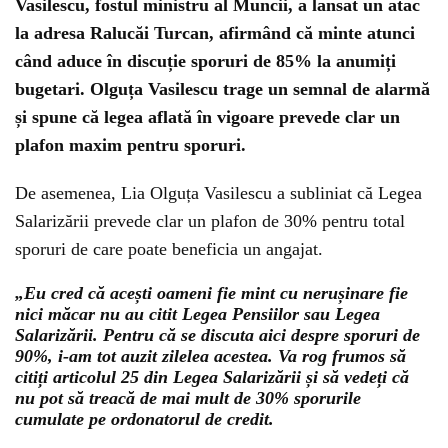
Vasilescu, fostul ministru al Muncii, a lansat un atac
la adresa Ralucăi Turcan, afirmând că minte atunci
când aduce în discuție sporuri de 85% la anumiți
bugetari. Olguța Vasilescu trage un semnal de alarmă
și spune că legea aflată în vigoare prevede clar un
plafon maxim pentru sporuri.
De asemenea, Lia Olguța Vasilescu a subliniat că Legea
Salarizării prevede clar un plafon de 30% pentru total
sporuri de care poate beneficia un angajat.
„Eu cred că acești oameni fie mint cu nerușinare fie
nici măcar nu au citit Legea Pensiilor sau Legea
Salarizării. Pentru că se discuta aici despre sporuri de
90%, i-am tot auzit zilelea acestea. Va rog frumos să
citiți articolul 25 din Legea Salarizării și să vedeți că
nu pot să treacă de mai mult de 30% sporurile
cumulate pe ordonatorul de credit.