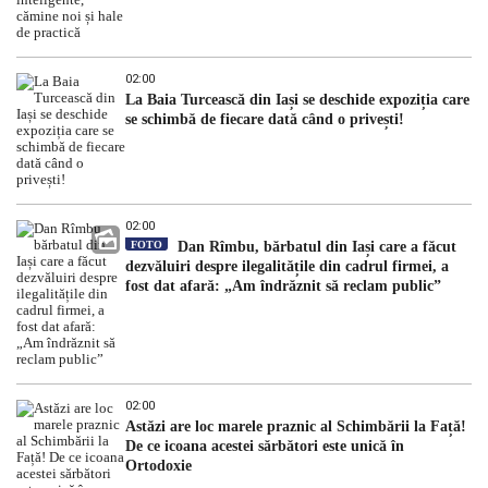
02:00
La Baia Turcească din Iași se deschide expoziția care
se schimbă de fiecare dată când o privești!
02:00
FOTO
Dan Rîmbu, bărbatul din Iași care a făcut
dezvăluiri despre ilegalitățile din cadrul firmei, a
fost dat afară: „Am îndrăznit să reclam public”
02:00
Astăzi are loc marele praznic al Schimbării la Față!
De ce icoana acestei sărbători este unică în
Ortodoxie