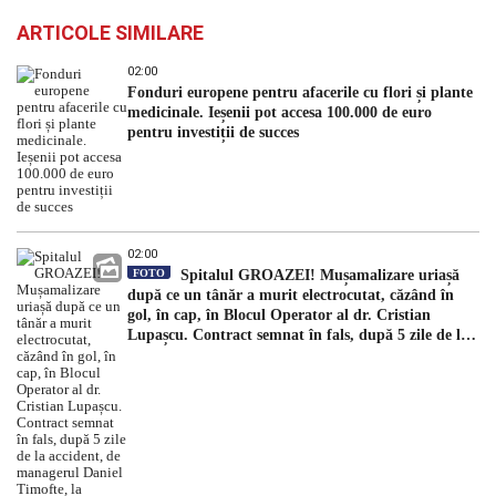
ARTICOLE SIMILARE
02:00
Fonduri europene pentru afacerile cu flori și plante
medicinale. Ieșenii pot accesa 100.000 de euro
pentru investiții de succes
02:00
FOTO
Spitalul GROAZEI! Mușamalizare uriașă
după ce un tânăr a murit electrocutat, căzând în
gol, în cap, în Blocul Operator al dr. Cristian
Lupașcu. Contract semnat în fals, după 5 zile de la
accident, de managerul Daniel Timofte, la Spitalul
„Sfântul Spiridon”