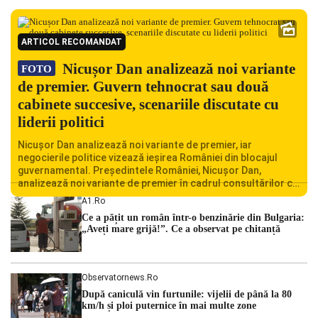
ARTICOL RECOMANDAT
Nicușor Dan analizează noi variante
FOTO
de premier. Guvern tehnocrat sau două
cabinete succesive, scenariile discutate cu
liderii politici
Nicușor Dan analizează noi variante de premier, iar
negocierile politice vizează ieșirea României din blocajul
guvernamental. Președintele României, Nicușor Dan,
analizează noi variante de premier în cadrul consultărilor cu
liderii politici. Ciprian Ciucu vorbește despre scenariul unui
A1.ro
guvern tehnocrat și despre posibilitatea a două cabinete
Ce a pățit un român într-o benzinărie din Bulgaria:
succesive. Nicușor Dan analizează noi variante de premier
„Aveți mare grijă!”. Ce a observat pe chitanță
România traversează […]
Observatornews.ro
După caniculă vin furtunile: vijelii de până la 80
km/h și ploi puternice în mai multe zone