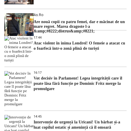
As.ro
Are nouă copii cu patru femei, dar e măcinat de un
mare regret. Marea dragoste l-a
&amp;#8222;distrus&amp;#8221;
17:44
Atac violent în inima Londrei! O femeie a atacat cu
o foarfecă într-o zonă plină de turiști
16:17
Vot decisiv în Parlament! Legea integrității care îl
poate lăsa fără funcție pe Dominic Fritz merge la
promulgare
14:45
Intervenție de urgență la Uricani! Un bărbat și-a
luat copilul ostatic și amenință că îl omoară