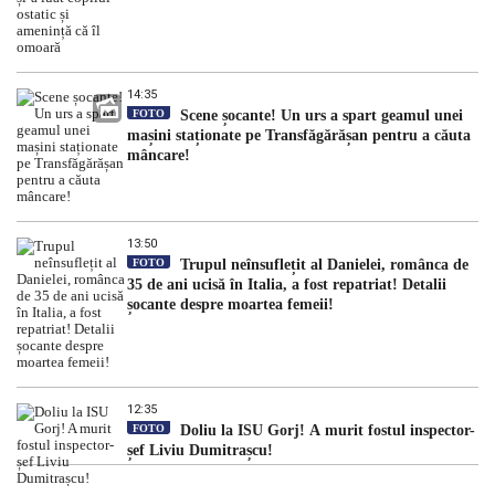
14:35
FOTO
Scene șocante! Un urs a spart geamul unei
mașini staționate pe Transfăgărășan pentru a căuta
mâncare!
13:50
FOTO
Trupul neînsuflețit al Danielei, românca de
35 de ani ucisă în Italia, a fost repatriat! Detalii
șocante despre moartea femeii!
12:35
FOTO
Doliu la ISU Gorj! A murit fostul inspector-
șef Liviu Dumitrașcu!