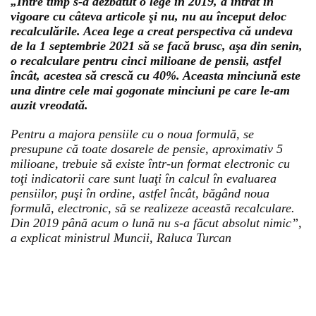
„Între timp s-a dezbătut o lege în 2019, a intrat în
vigoare cu câteva articole şi nu, nu au început deloc
recalculările. Acea lege a creat perspectiva că undeva
de la 1 septembrie 2021 să se facă brusc, aşa din senin,
o recalculare pentru cinci milioane de pensii, astfel
încât, acestea să crescă cu 40%. Aceasta minciună este
una dintre cele mai gogonate minciuni pe care le-am
auzit vreodată.
Pentru a majora pensiile cu o noua formulă, se
presupune că toate dosarele de pensie, aproximativ 5
milioane, trebuie să existe într-un format electronic cu
toţi indicatorii care sunt luaţi în calcul în evaluarea
pensiilor, puşi în ordine, astfel încât, băgând noua
formulă, electronic, să se realizeze această recalculare.
Din 2019 până acum o lună nu s-a făcut absolut nimic”,
a explicat ministrul Muncii, Raluca Turcan