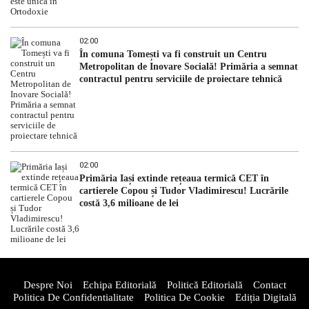
02:00
În comuna Tomești va fi construit un Centru
Metropolitan de Inovare Socială! Primăria a semnat
contractul pentru serviciile de proiectare tehnică
02:00
Primăria Iași extinde rețeaua termică CET în
cartierele Copou și Tudor Vladimirescu! Lucrările
costă 3,6 milioane de lei
Despre Noi
Echipa Editorială
Politică Editorială
Contact
Politica De Confidentialitate
Politica De Cookie
Ediția Digitală