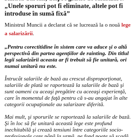
„Unele sporuri pot fi eliminate, altele pot fi
introduse în sumă fixă”
Ministrul Muncii a declarat că se lucrează la o nouă
lege
a salarizării
.
„Pentru corectitidine în sistem care va aduce şi o altă
perspectivă din partea agenţiilor de rainting. Din titlul
legii salarizării aceasta ar fi trebuit să fie unitară, ori
numai unitară nu este.
Întrucât salariile de bază au crescut disproporţionat,
salariile de plată se raportează la salariile de bază şi
sunt oameni cu aceaşi pregătire cu aceeaşi experienţă,
care în momentul de faţă pentru că s-au angajat în alte
categorii ocupaţionale au salarizare diferită.
Mai mult, şi sporurile se raportează la salariile de bază.
Şi în loc să fie unitară această lege este profund
inechitabilă şi crează tensiuni între categoriile socio-
profesionale care până la urmă, pe fond poate să scadă