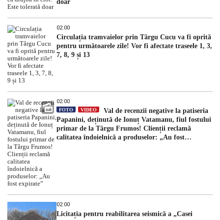
doar
02:00
Circulația tramvaielor prin Târgu Cucu va fi oprită
pentru următoarele zile! Vor fi afectate traseele 1, 3,
7, 8, 9 și 13
02:00
FOTO
VIDEO
Val de recenzii negative la patiseria
Papanini, deținută de Ionuț Vatamanu, fiul fostului
primar de la Târgu Frumos! Clienții reclamă
calitatea îndoielnică a produselor: „Au fost
expirate”
02:00
Licitația pentru reabilitarea seismică a „Casei