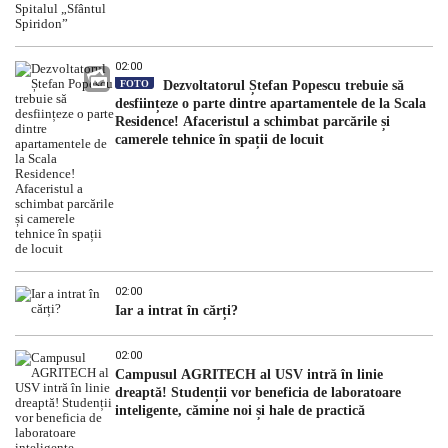
02:00
FOTO
Dezvoltatorul Ștefan Popescu trebuie să
desființeze o parte dintre apartamentele de la Scala
Residence! Afaceristul a schimbat parcările și
camerele tehnice în spații de locuit
02:00
Iar a intrat în cărți?
02:00
Campusul AGRITECH al USV intră în linie
dreaptă! Studenții vor beneficia de laboratoare
inteligente, cămine noi și hale de practică