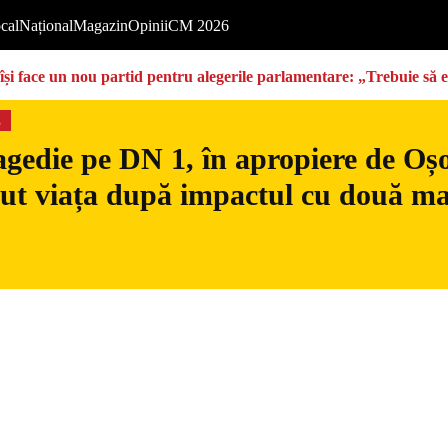
cal
Național
Magazin
Opinii
CM 2026
își face un nou partid pentru alegerile parlamentare: „Trebuie să 
s
gedie pe DN 1, în apropiere de Oșo
dut viața după impactul cu două ma