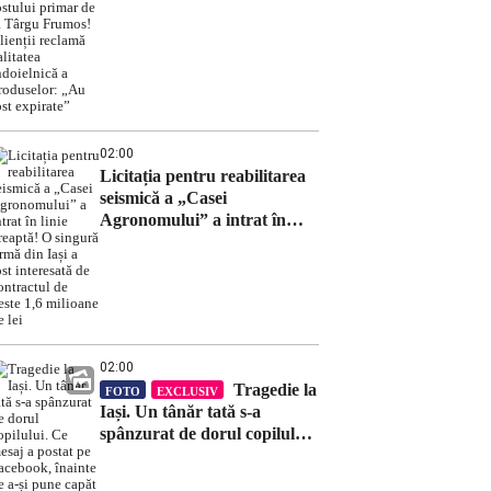
Vatamanu, fiul fostului
primar de la Târgu Frumos!
Clienții reclamă calitatea
îndoielnică a produselor:
„Au fost expirate”
02:00
Licitația pentru reabilitarea
seismică a „Casei
Agronomului” a intrat în
linie dreaptă! O singură
firmă din Iași a fost
interesată de contractul de
peste 1,6 milioane de lei
02:00
Tragedie la
FOTO
EXCLUSIV
Iași. Un tânăr tată s-a
spânzurat de dorul copilului.
Ce mesaj a postat pe
Facebook, înainte de a-și