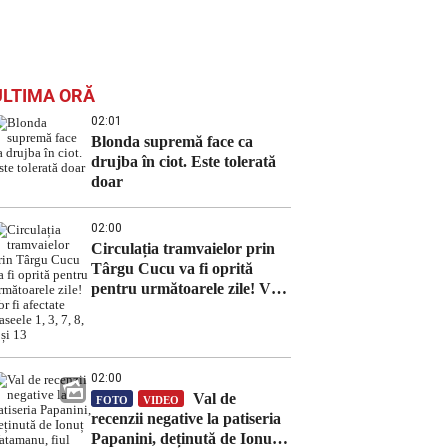
ULTIMA ORĂ
02:01
Blonda supremă face ca
drujba în ciot. Este tolerată
doar
02:00
Circulația tramvaielor prin
Târgu Cucu va fi oprită
pentru următoarele zile! Vor
fi afectate traseele 1, 3, 7, 8, 9
și 13
02:00
Val de
FOTO
VIDEO
recenzii negative la patiseria
Papanini, deținută de Ionuț