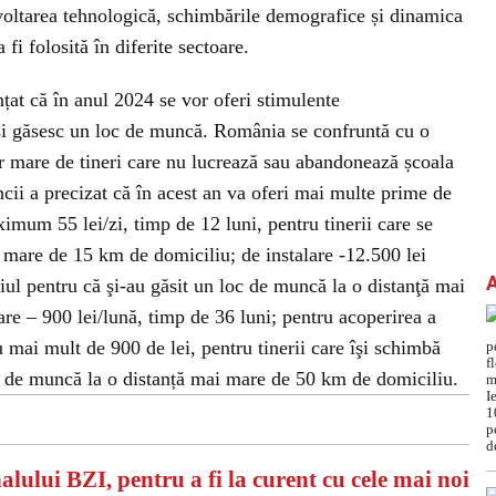
zvoltarea tehnologică, schimbările demografice și dinamica
 fi folosită în diferite sectoare.
at că în anul 2024 se vor oferi stimulente
 își găsesc un loc de muncă. România se confruntă cu o
r mare de tineri care nu lucrează sau abandonează școala
cii a precizat că în acest an va oferi mai multe prime de
mum 55 lei/zi, timp de 12 luni, pentru tinerii care se
 mare de 15 km de domiciliu; de instalare -12.500 lei
liul pentru că şi-au găsit un loc de muncă la o distanţă mai
re – 900 lei/lună, timp de 36 luni; pentru acoperirea a
u mai mult de 900 de lei, pentru tinerii care îşi schimbă
oc de muncă la o distanță mai mare de 50 km de domiciliu.
alului BZI, pentru a fi la curent cu cele mai noi