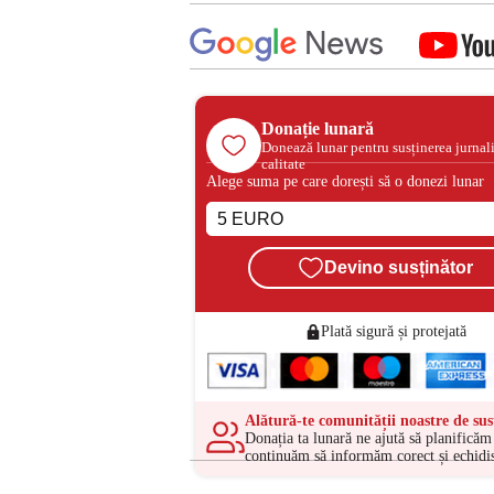
Donație lunară
Donează lunar pentru susținerea jurnal
calitate
Alege suma pe care dorești să o donezi lunar
Devino susținător
Plată sigură și protejată
Alătură-te comunității noastre de sus
Donația ta lunară ne ajută să planificăm 
continuăm să informăm corect și echidis