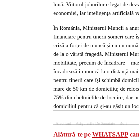
lună. Viitorul joburilor e legat de de
economiei, iar inteligența artificială va
În România, Ministerul Muncii a anunț
financiare pentru tinerii șomeri care
criză a forței de muncă și cu un numă
de la o vârstă fragedă. Ministerul Mun
mobilitate, precum de încadrare – maxi
încadrează în muncă la o distanţă mai
pentru tinerii care îşi schimbă domici
mare de 50 km de domiciliu; de reloca
75% din cheltuielile de locuire, dar n
domiciliul pentru că şi-au găsit un l
Afectiuni
Asigurarile De Sanatate
Boli
Alătură-te pe
WHATSAPP
can