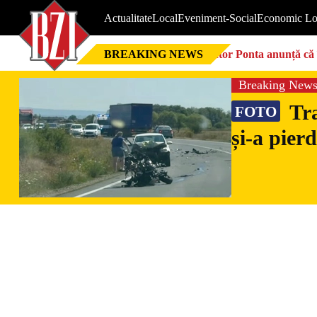
Actualitate
Local
Eveniment-Social
Economic Lo
BREAKING NEWS
Victor Ponta anunță că 
Breaking New
Tra
FOTO
și-a pier