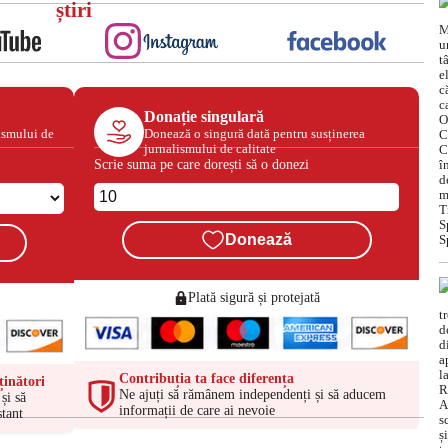
știri
Donație singulară
ismului de
Donează o singură dată pentru susținerea
jurnalismului de calitate
Scrie suma pe care dorești să o donezi
Donează
Plată sigură și protejată
Contribuția ta face diferența
ținători
Ne ajuți să rămânem independenți și să aducem
și să
informații de care ai nevoie
tant