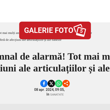
GALERIE FOTO
5
mai mulți angajați suferă de afecțiuni ale articulațiilor și ale oaselor
mnal de alarmă! Tot mai mu
iuni ale articulațiilor și al
08 apr. 2024, 09:05,
în
SANATATE