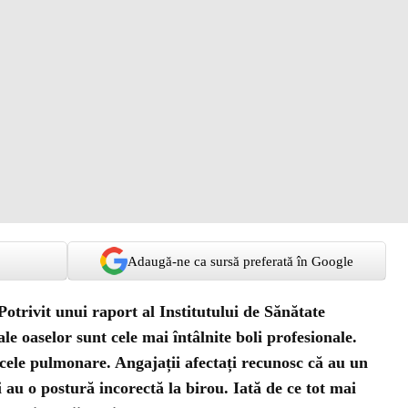
Adaugă-ne ca sursă preferată în Google
otrivit unui raport al Institutului de Sănătate
 ale oaselor sunt cele mai întâlnite boli profesionale.
 cele pulmonare. Angajații afectați recunosc că au un
și au o postură incorectă la birou. Iată de ce tot mai