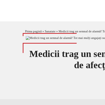
Prima pagină
»
Sanatate
»
Medicii trag un semnal de alarmă! Tot 
Medicii trag un se
de afecț