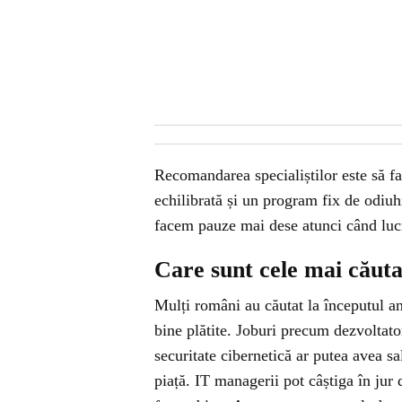
Recomandarea specialiștilor este să f
echilibrată și un program fix de odiuh
facem pauze mai dese atunci când lucr
Care sunt cele mai căut
Mulți români au căutat la începutul a
bine plătite. Joburi precum dezvoltator
securitate cibernetică ar putea avea sal
piață. IT managerii pot câștiga în jur