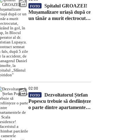
Spitalul GROAZEI!
FOTO
Mușamalizare uriașă după ce
un tânăr a murit electrocutat,
căzând în gol, în cap, în
Blocul Operator al dr.
Cristian Lupașcu. Contract
semnat în fals, după 5 zile de
la accident, de managerul
Daniel Timofte, la Spitalul
„Sfântul Spiridon”
02:00
Dezvoltatorul Ștefan
FOTO
Popescu trebuie să desființeze
o parte dintre apartamentele
de la Scala Residence!
Afaceristul a schimbat
parcările și camerele tehnice
în spații de locuit