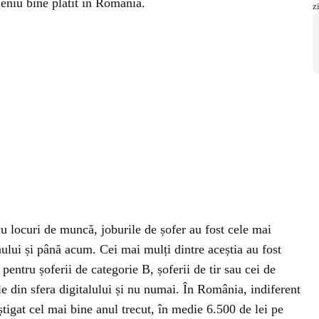
meniu bine plătit în România.
cu locuri de muncă, joburile de șofer au fost cele mai
nului și până acum. Cei mai mulți dintre aceștia au fost
 pentru șoferii de categorie B, șoferii de tir sau cei de
cele din sfera digitalului și nu numai. În România, indiferent
știgat cel mai bine anul trecut, în medie 6.500 de lei pe