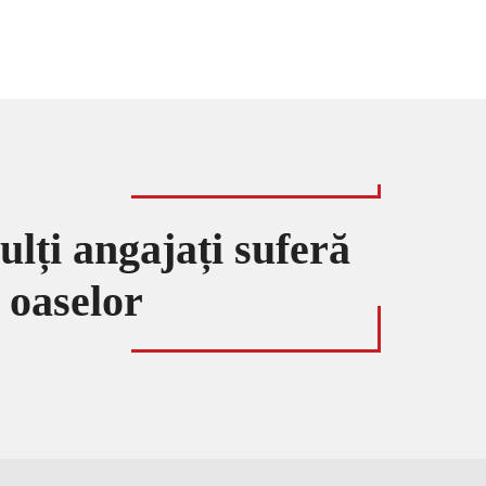
lți angajați suferă
e oaselor