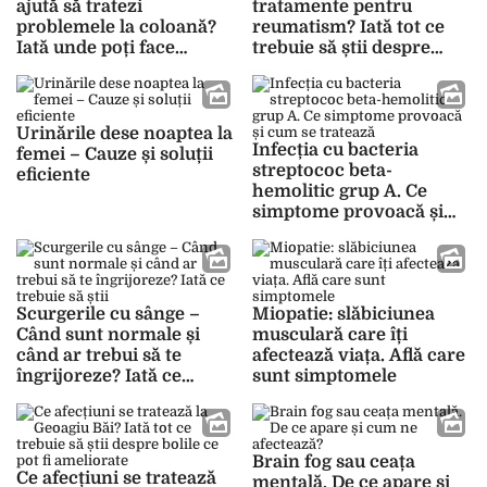
ajută să tratezi
tratamente pentru
problemele la coloană?
reumatism? Iată tot ce
Iată unde poți face
trebuie să știi despre
tratamente
această afecțiune
Urinările dese noaptea la
Infecția cu bacteria
femei – Cauze și soluții
streptococ beta-
eficiente
hemolitic grup A. Ce
simptome provoacă și
cum se tratează
Scurgerile cu sânge –
Miopatie: slăbiciunea
Când sunt normale și
musculară care îți
când ar trebui să te
afectează viața. Află care
îngrijoreze? Iată ce
sunt simptomele
trebuie să știi
Brain fog sau ceața
Ce afecțiuni se tratează
mentală. De ce apare și