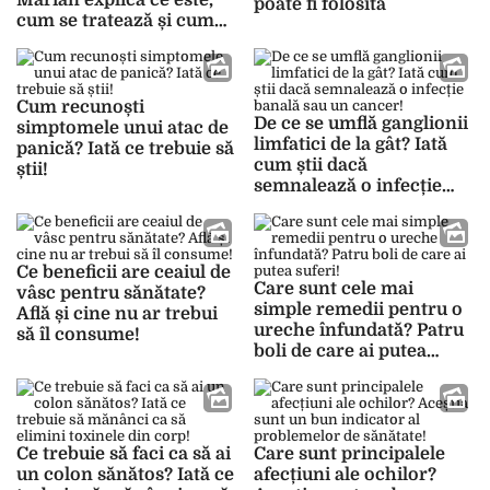
Marian explică ce este,
poate fi folosită
cum se tratează și cum
poate fi prevenită!
Cum recunoști
De ce se umflă ganglionii
simptomele unui atac de
limfatici de la gât? Iată
panică? Iată ce trebuie să
cum știi dacă
știi!
semnalează o infecție
banală sau un cancer!
Ce beneficii are ceaiul de
Care sunt cele mai
vâsc pentru sănătate?
simple remedii pentru o
Află și cine nu ar trebui
ureche înfundată? Patru
să îl consume!
boli de care ai putea
suferi!
Ce trebuie să faci ca să ai
Care sunt principalele
un colon sănătos? Iată ce
afecțiuni ale ochilor?