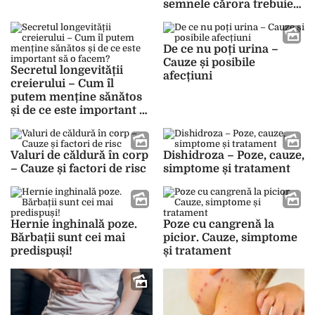
semnele cărora trebuie
să le acorzi importanță și
ce boli pot ascunde
De ce nu poți urina –
Cauze și posibile
Secretul longevității
afecțiuni
creierului – Cum îl
putem menține sănătos
și de ce este important să
o facem?
Valuri de căldură în corp
Dishidroza – Poze, cauze,
– Cauze și factori de risc
simptome și tratament
Hernie inghinală poze.
Poze cu cangrenă la
Bărbații sunt cei mai
picior. Cauze, simptome
predispuși!
și tratament