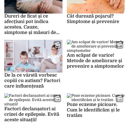
Dureri de ficat și ce
Cât durează pojarul?
afecțiuni pot indica
Simptome și prevenire
acestea. Cauze,
simptome și măsuri de
tratament
Am scăpat de varice!
Metode de ameliorare și
prevenire a simptomelor
De la ce vârstă vorbesc
copiii cu autism? Factori
care influențează
Poze eczeme picioare.
Factori declanșatori ai
Cum le identificăm și le
crizei de epilepsie. Evită
tratăm
aceste situații!