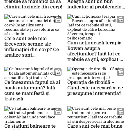
trebuie să mănânci ca să
Aceștia sunt un bun
elimini toxinele din corp!
indicator al problemelor
de sănătate!
Care sunt cele mai
Cum acționează terapia
frecvente semne ale
Bowen asupra
inflamației din corp? Ce
afecțiunilor? Iată tot ce
analize sunt
trebuie să știi, explicat de
recomandate și ce soluții
către Loredana Săvencu,
ai ca să o elimini
terapeut psihosomatic
Ce înseamnă faptul că ai
Operația de tiroidă –
boala autoimună? Iată
Când este necesară și ce
cum se manifestă și
presupune intervenția?
tratează
Ce stațiuni balneare te
Care sunt cele mai bune