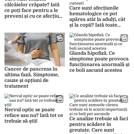
călcâielor crăpate? Iată
Care sunt afecțiunile
ce poți face pentru a le
hematologice ce pot
preveni și cu ce afecțiuni
apărea atât la adulți, cât
pot fi asociate
și la copii? Iată toate
semnele și simptomele
acestora pe care trebuie
să le cunoști
Glanda hipofiză. Ce
simptome poate provoca
funcționarea anormală și
Cancer de pancreas în
ce boli ascund acestea
ultima fază. Simptome,
cauze și opțiuni de
tratament
Nervul optic se poate
reface sau nu? Iată tot ce
Ce analize trebuie să faci
trebuie să știi!
pentru scădere în
greutate. Care sunt