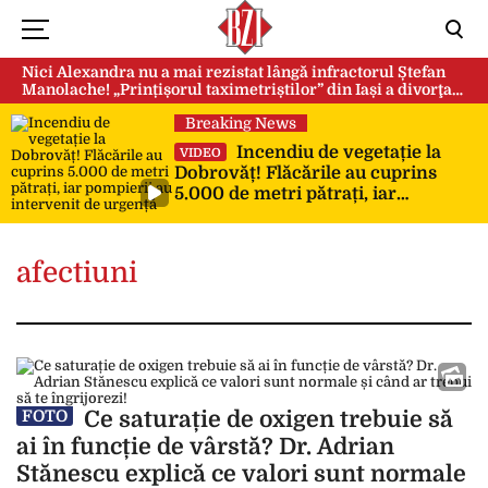
Nici Alexandra nu a mai rezistat lângă infractorul Ștefan
Manolache! „Prințișorul taximetriștilor” din Iași a divorţat
după doi ani de căsnicie
Breaking News
Incendiu de vegetație la
VIDEO
Dobrovăț! Flăcările au cuprins
5.000 de metri pătrați, iar
pompierii au intervenit de urgență
afectiuni
Ce saturație de oxigen trebuie să
FOTO
ai în funcție de vârstă? Dr. Adrian
Stănescu explică ce valori sunt normale