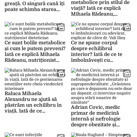
metabolice prin stilul de
greață. O singură cană îți
viață? Iată ce explică
poate schimba starea
Mihaela Rădeanu,
complet!
nutriționist dietetician
Ce sunt bolile metabolice
Ce ne spune corpul
și cum le putem preveni?
despre echilibrul
Iată ce explică Mihaela
interior? Iată de ce te
Rădeanu, nutriționist
îmbolnăvești cu
dietetician
adevărat, explicat de
către dr. Vali Ilieș
Raluca Mihaela
Alexandru ne ajută să
păstrăm un echilibru în
Adrian Covic, medic
viață. Iată de ce
primar de medicină
gestionarea emoțiilor
internă și nefrologie
este cheia vindecării
despre obezitate și
interioare
supraponderalitate:
„Grăsimea pe care o