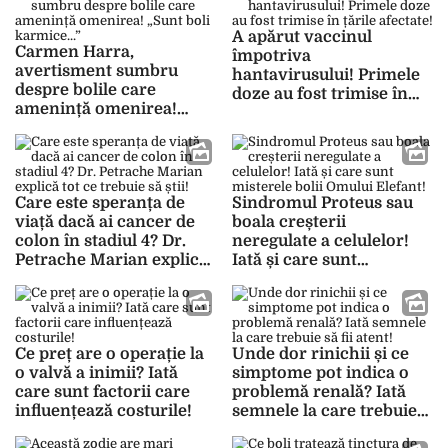
A apărut vaccinul
Carmen Harra,
împotriva
avertisment sumbru
hantavirusului! Primele
despre bolile care
doze au fost trimise în
amenință omenirea!
țările afectate!
„Sunt boli karmice…”
Care este speranța de
Sindromul Proteus sau
viață dacă ai cancer de
boala creșterii
colon în stadiul 4? Dr.
neregulate a celulelor!
Petrache Marian explică
Iată și care sunt
tot ce trebuie să știi!
misterele bolii Omului
Elefant!
Ce preț are o operație la
Unde dor rinichii și ce
o valvă a inimii? Iată
simptome pot indica o
care sunt factorii care
problemă renală? Iată
influențează costurile!
semnele la care trebuie
să fii atent!