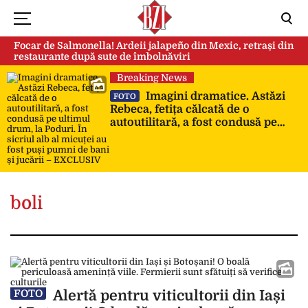
Focar de Salmonella! Ardeii jalapeño din Mexic, retrași din
restaurante după sute de îmbolnăviri
Breaking News
Imagini dramatice. Astăzi
FOTO
Rebeca, fetița călcată de o
autoutilitară, a fost condusă pe
ultimul drum, la Poduri. În sicriul
alb al micuței au fost puși pumni
de bani și jucării – EXCLUSIV
boli
Alertă pentru viticultorii din Iași
FOTO