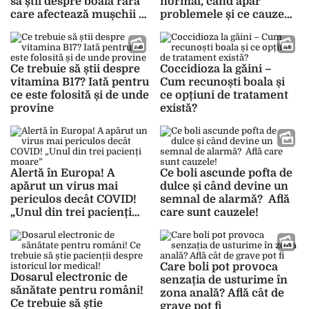
să știi despre boala rară
normal, când apar
care afectează mușchii și
problemele și ce cauze
pielea
pot sta la bază
Ce trebuie să știi despre
Coccidioza la găini –
vitamina B17? Iată pentru
Cum recunoști boala și
ce este folosită și de unde
ce opțiuni de tratament
provine
există?
Alertă în Europa! A
Ce boli ascunde pofta de
apărut un virus mai
dulce și când devine un
periculos decât COVID!
semnal de alarmă? Află
„Unul din trei pacienți
care sunt cauzele!
moare”
Care boli pot provoca
Dosarul electronic de
senzația de usturime în
sănătate pentru români!
zona anală? Află cât de
Ce trebuie să știe
grave pot fi