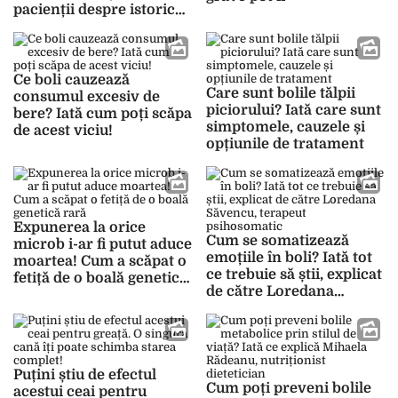
pacienții despre istoricul
lor medical!
Ce boli cauzează
Care sunt bolile tălpii
consumul excesiv de
piciorului? Iată care sunt
bere? Iată cum poți scăpa
simptomele, cauzele și
de acest viciu!
opțiunile de tratament
Expunerea la orice
Cum se somatizează
microb i-ar fi putut aduce
emoțiile în boli? Iată tot
moartea! Cum a scăpat o
ce trebuie să știi, explicat
fetiță de o boală genetică
de către Loredana
rară
Săvencu, terapeut
psihosomatic
Puțini știu de efectul
Cum poți preveni bolile
acestui ceai pentru