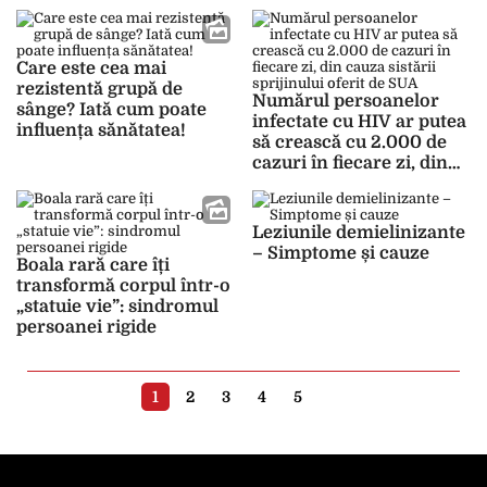
Care este cea mai
rezistentă grupă de
Numărul persoanelor
sânge? Iată cum poate
infectate cu HIV ar putea
influența sănătatea!
să crească cu 2.000 de
cazuri în fiecare zi, din
cauza sistării sprijinului
oferit de SUA
Leziunile demielinizante
– Simptome și cauze
Boala rară care îți
transformă corpul într-o
„statuie vie”: sindromul
persoanei rigide
1
2
3
4
5