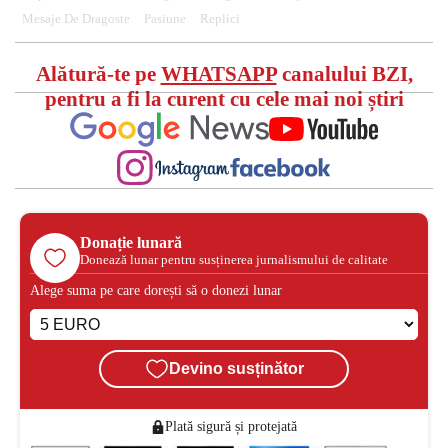
Mesaje De Dragoste
Pasiune
Replici
Alătură-te pe
WHATSAPP
canalului BZI,
pentru a fi la curent cu cele mai noi știri
Donație lunară
Donează lunar pentru susținerea jurnalismului de calitate
Alege suma pe care dorești să o donezi lunar
Devino susținător
Plată sigură și protejată