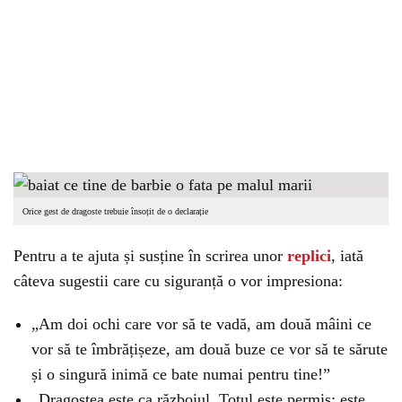
Orice gest de dragoste trebuie însoțit de o declarație
Pentru a te ajuta și susține în scrirea unor
replici
, iată
câteva sugestii care cu siguranță o vor impresiona:
„Am doi ochi care vor să te vadă, am două mâini ce
vor să te îmbrățișeze, am două buze ce vor să te sărute
și o singură inimă ce bate numai pentru tine!”
„Dragostea este ca războiul. Totul este permis; este