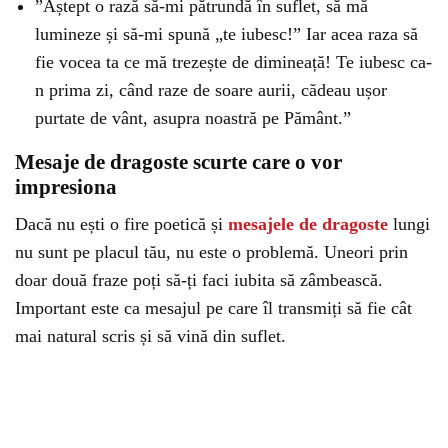
”Aștept o rază să-mi pătrundă în suflet, să mă
lumineze și să-mi spună „te iubesc!” Iar acea raza să
fie vocea ta ce mă trezește de dimineață! Te iubesc ca-
n prima zi, când raze de soare aurii, cădeau ușor
purtate de vânt, asupra noastră pe Pământ.”
Mesaje de dragoste scurte care o vor
impresiona
Dacă nu ești o fire poetică și
mesajele de dragoste
lungi
nu sunt pe placul tău, nu este o problemă. Uneori prin
doar două fraze poți să-ți faci iubita să zâmbească.
Important este ca mesajul pe care îl transmiți să fie cât
mai natural scris și să vină din suflet.