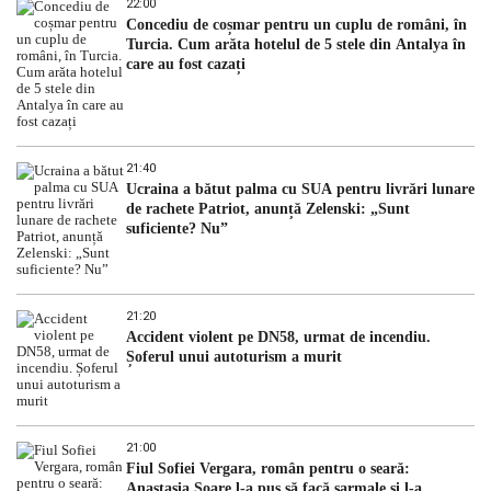
22:00
Concediu de coșmar pentru un cuplu de români, în
Turcia. Cum arăta hotelul de 5 stele din Antalya în
care au fost cazați
21:40
Ucraina a bătut palma cu SUA pentru livrări lunare
de rachete Patriot, anunță Zelenski: „Sunt
suficiente? Nu”
21:20
Accident violent pe DN58, urmat de incendiu.
Șoferul unui autoturism a murit
21:00
Fiul Sofiei Vergara, român pentru o seară:
Anastasia Soare l-a pus să facă sarmale și l-a