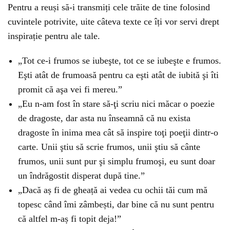
Pentru a reuși să-i transmiți cele trăite de tine folosind
cuvintele potrivite, uite câteva texte ce îți vor servi drept
inspirație pentru ale tale.
„Tot ce-i frumos se iubeşte, tot ce se iubeşte e frumos.
Eşti atât de frumoasă pentru ca eşti atât de iubită şi îti
promit că aşa vei fi mereu.”
„Eu n-am fost în stare să-ţi scriu nici măcar o poezie
de dragoste, dar asta nu înseamnă că nu exista
dragoste în inima mea cât să inspire toţi poeţii dintr-o
carte. Unii ştiu să scrie frumos, unii ştiu să cânte
frumos, unii sunt pur şi simplu frumoşi, eu sunt doar
un îndrăgostit disperat după tine.”
„Dacă aș fi de gheață ai vedea cu ochii tăi cum mă
topesc când îmi zâmbești, dar bine că nu sunt pentru
că altfel m-aș fi topit deja!”