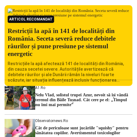
ARTICOL RECOMANDAT
Restricții la apă în 141 de localități din
România. Seceta severă reduce debitele
râurilor și pune presiune pe sistemul
energetic
Restricțiile la apă afectează 141 de localități din România,
din cauza secetei severe. Autoritățile avertizează că
debitele râurilor și ale Dunării rămân la niveluri foarte
scăzute, iar situația influențează inclusiv funcționarea
Centralei Nucleare de la Cernavodă. România se confruntă
A1.ro
cu una dintre cele mai dificile perioade din punct de vedere
Nelu Vlad, solistul trupei Azur, nevoit să își vândă
hidrologic din ultimii ani. Lipsa […]
terenul din Băile Tușnad. Cât cere pe el: „Timpul
nu îmi mai permite”
Observatornews.ro
Cât de periculoase sunt jucăriile "squishy" pentru
sănătatea copiilor. Avertismentul toxicologilor