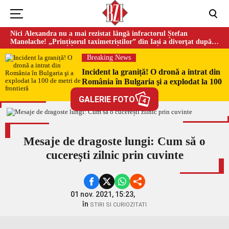
Nici Alexandra nu a mai rezistat lângă infractorul Ștefan
Manolache! „Prințișorul taximetriștilor” din Iași a divorţat după
doi ani de căsnicie
Breaking News
Incident la graniță! O dronă a intrat din
România în Bulgaria şi a explodat la 100
de metri de frontieră
GALERIE FOTO
4
Mesaje de dragoste lungi: Cum să o
cucerești zilnic prin cuvinte
01 nov. 2021, 15:23,
în
STIRI SI CURIOZITATI