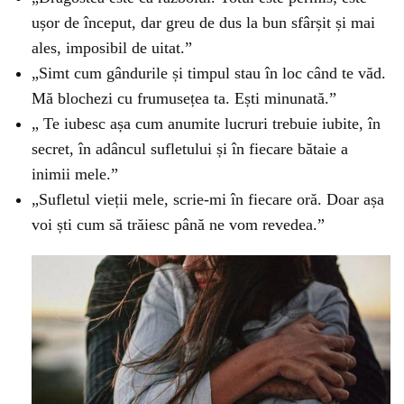
ușor de început, dar greu de dus la bun sfârșit și mai
ales, imposibil de uitat.”
„Simt cum gândurile și timpul stau în loc când te văd.
Mă blochezi cu frumusețea ta. Ești minunată.”
„ Te iubesc așa cum anumite lucruri trebuie iubite, în
secret, în adâncul sufletului și în fiecare bătaie a
inimii mele.”
„Sufletul vieții mele, scrie-mi în fiecare oră. Doar așa
voi ști cum să trăiesc până ne vom revedea.”