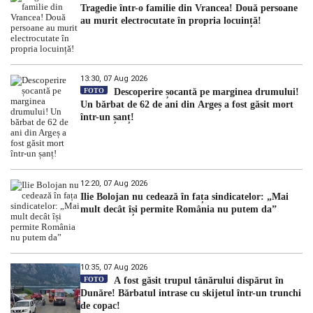
Tragedie într-o familie din Vrancea! Două persoane
au murit electrocutate în propria locuință!
13:30, 07 Aug 2026
FOTO
Descoperire șocantă pe marginea drumului!
Un bărbat de 62 de ani din Argeș a fost găsit mort
într-un șanț!
12:20, 07 Aug 2026
Ilie Bolojan nu cedează în fața sindicatelor: „Mai
mult decât își permite România nu putem da”
10:35, 07 Aug 2026
FOTO
A fost găsit trupul tânărului dispărut în
Dunăre! Bărbatul intrase cu skijetul într-un trunchi
de copac!