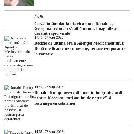
As.ro
Ce s-a întâmplat la biserica unde Ronaldo şi
Georgina trebuiau să aibă nunta. Imaginile au
devenit rapid virale
17:40, 07 Aug 2026
Decizie de ultimă oră a Agenției Medicamentului!
Două medicamente cunoscute, retrase temporar de
la vânzare
14:40, 07 Aug 2026
Donald Trump lovește din nou în imigrație: ordin
pentru blocarea „turismului de naștere” și
restrângerea cetățeniei
14:35, 07 Aug 2026