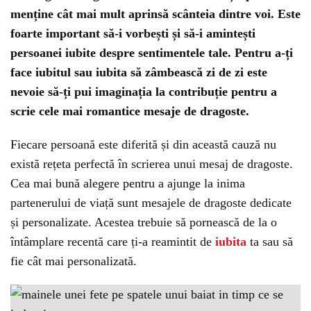
menține cât mai mult aprinsă scânteia dintre voi. Este
foarte important să-i vorbești și să-i amintești
persoanei iubite despre sentimentele tale. Pentru a-ți
face iubitul sau iubita să zâmbească zi de zi este
nevoie să-ți pui imaginația la contribuție pentru a
scrie cele mai romantice mesaje de dragoste.
Fiecare persoană este diferită și din această cauză nu
există rețeta perfectă în scrierea unui mesaj de dragoste.
Cea mai bună alegere pentru a ajunge la inima
partenerului de viață sunt mesajele de dragoste dedicate
și personalizate. Acestea trebuie să pornească de la o
întâmplare recentă care ți-a reamintit de
iubita
ta sau să
fie cât mai personalizată.