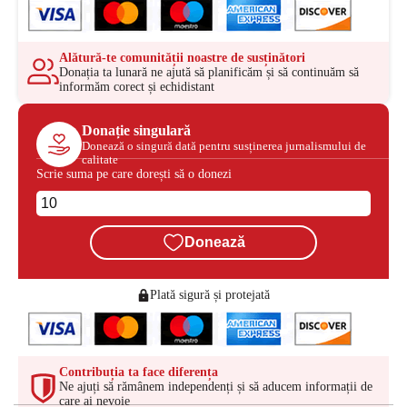
Alătură-te comunității noastre de susținători
Donația ta lunară ne ajută să planificăm și să continuăm să
informăm corect și echidistant
Donație singulară
Donează o singură dată pentru susținerea jurnalismului de
calitate
Scrie suma pe care dorești să o donezi
Donează
Plată sigură și protejată
Contribuția ta face diferența
Ne ajuți să rămânem independenți și să aducem informații de
care ai nevoie