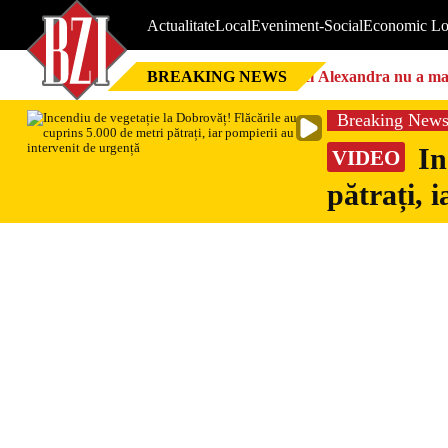
Actualitate
Local
Eveniment-Social
Economic Lo
BREAKING NEWS
Nici Alexandra nu a mai 
Breaking New
In
VIDEO
pătrați, 