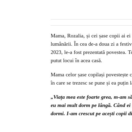
Mama, Rozalia, și cei șase copii ai ei a
lumânării. În cea de-a doua zi a festi
2023, le-a fost prezentată povestea. To
putut locui în acea casă.
Mama celor șase copilași povestește cu
în care se trezesc se pune și ea puțin 
„Viața mea este foarte grea, m-am săt
eu mai mult dorm pe lângă. Când ei 
dormi. I-am crescut pe acești copii d