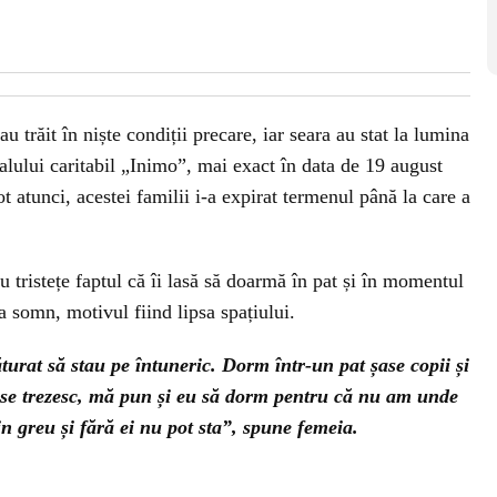
u trăit în niște condiții precare, iar seara au stat la lumina
valului caritabil „Inimo”, mai exact în data de 19 august
t atunci, acestei familii i-a expirat termenul până la care a
 tristețe faptul că îi lasă să doarmă în pat și în momentul
la somn, motivul fiind lipsa spațiului.
urat să stau pe întuneric. Dorm într-un pat șase copii și
se trezesc, mă pun și eu să dorm pentru că nu am unde
in greu și fără ei nu pot sta”, spune femeia.