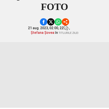
FOTO
21 aug. 2023, 02:00,
22
,
Ștefana Șovea
în
TITLURILE ZILEI