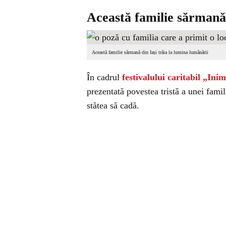
Această familie sărmană 
Această familie sărmană din Iași trăia la lumina lumânării
În cadrul
festivalului caritabil „Ini
prezentată povestea tristă a unei famil
stătea să cadă.