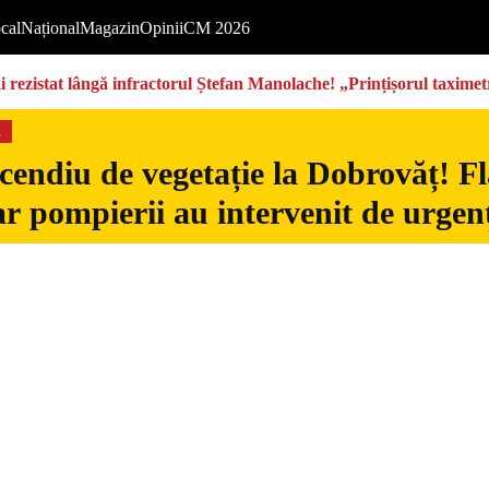
cal
Național
Magazin
Opinii
CM 2026
rezistat lângă infractorul Ștefan Manolache! „Prințișorul taximetri
s
cendiu de vegetație la Dobrovăț! Fl
iar pompierii au intervenit de urgen