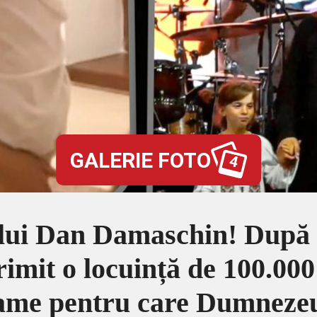
GALERIE FOTO
4
lui Dan Damaschin! După 7
primit o locuință de 100.00
mame pentru care Dumnezeu 