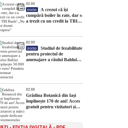
02:00
A crezut că își
FOTO
cumpără boiler în rate, dar s-
a trezit cu un credit la TBI
Bank! „Nu pot dormi
noaptea”
02:00
Studiul de fezabilitate
FOTO
pentru proiectul de
amenajare a râului Bahlui
depășește 50.000 de euro!
Primăria a semnat contractul
02:00
Grădina Botanică din Iași
împlinește 170 de ani! Acces
gratuit pentru vizitatori și
mărci poștale dedicate
evenimentului
BZI - EDITIA DIGITALĂ - PDF