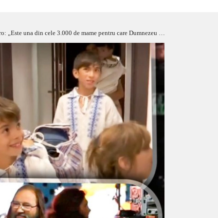
din cele 3.000 de mame pentru care Dumnezeu mă ține în viață” – FOTO