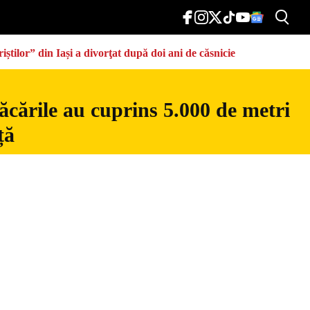
știlor” din Iași a divorţat după doi ani de căsnicie
ăcările au cuprins 5.000 de metri
ță