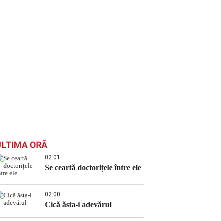
ULTIMA ORĂ
02:01
Se ceartă doctorițele între ele
02:00
Cică ăsta-i adevărul