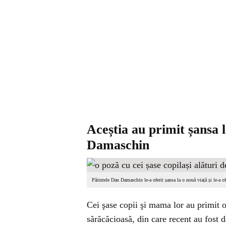
Aceștia au primit șansa 
Damaschin
Părintele Dan Damaschin le-a oferit șansa la o nouă viață și le-a o
Cei şase copii şi mama lor au primit o
sărăcăcioasă, din care recent au fost d