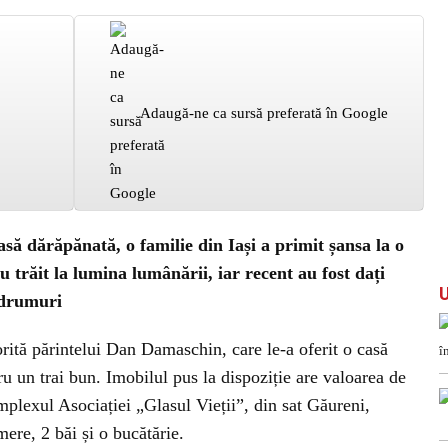
Adaugă-ne ca sursă preferată în Google
asă dărăpănată, o familie din Iași a primit șansa la o
u trăit la lumina lumânării, iar recent au fost dați
 drumuri
orită părintelui Dan Damaschin, care le-a oferit o casă
ru un trai bun. Imobilul pus la dispoziție are valoarea de
mplexul Asociației „Glasul Vieții”, din sat Găureni,
re, 2 băi și o bucătărie.