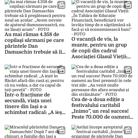
urma să se întâmple cu
banii – FOTO
Au mai rămas 4.358 de
O vacanță de vis, la
copilași sărmani pe care
munte, pentru un grup
părintele Dan
de copii din cadrul
Damaschin trebuie să îi
Asociației Glasul Vieții:
pregătească pentru noul
„În Tabăra de Educație
an școlar: „Avem nevoie
Financiară, beneficiarii
de ajutorul
vor învăța timp de o
dumneavoastră, nu ne
săptămână să facă și să
lăsați acum” – FOTO
economisească bani” –
FOTO
Într-o fracțiune de
Cea de-a doua ediție a
secundă, viața unei
festivalului caritabil
tinere din Iași s-a
„Inimo”, un real succes!
schimbat radical: „A ieșit
Peste 70.000 de oameni
în flăcări afară din casă
au fost prezenți în cele
și, pentru că nu vedea, a
trei zile: „Au venit multe
dat cu capul de toți
persoane din afara
pereții” – FOTO