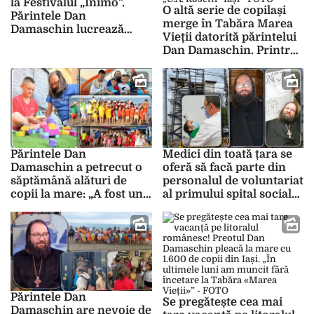
la Festivalul „Inimo”.
O altă serie de copilași
Părintele Dan
merge în Tabăra Marea
Damaschin lucrează
Vieții datorită părintelui
alături de 200 de
Dan Damaschin. Printre
voluntari pentru ca totul
aceștia se numără și 30
să iasă perfect – FOTO
de beneficiari ai
Centrului de Servicii
Sociale „C.A. Rosetti” Iași
– FOTO
Părintele Dan
Medici din toată țara se
Damaschin a petrecut o
oferă să facă parte din
săptămână alături de
personalul de voluntariat
copii la mare: „A fost una
al primului spital social
dintre cele mai grele
din România: „Veronica”
serii” – FOTO
– FOTO
Părintele Dan
Se pregătește cea mai
Damaschin are nevoie de