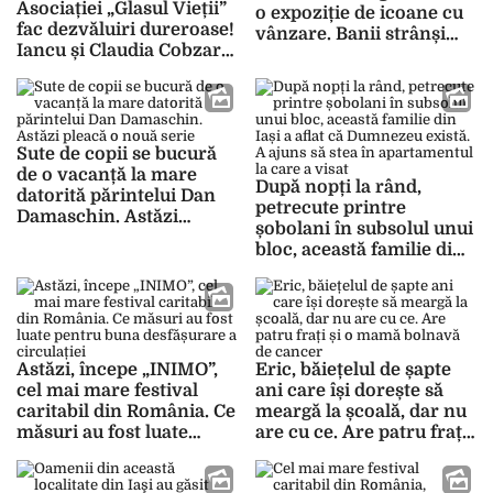
Asociației „Glasul Vieții”
o expoziție de icoane cu
fac dezvăluiri dureroase!
vânzare. Banii strânși
Iancu și Claudia Cobzariu
vor veni în ajutorul unei
nu și-au mai văzut copiii
fetițe din Iași,
de 2 luni: „Au fost
diagnosticată cu
despărțiți, sunt la familii
leucemie
diferite”
Sute de copii se bucură
de o vacanță la mare
După nopți la rând,
datorită părintelui Dan
petrecute printre
Damaschin. Astăzi
șobolani în subsolul unui
pleacă o nouă serie
bloc, această familie din
Iași a aflat că Dumnezeu
există. A ajuns să stea în
apartamentul la care a
visat
Astăzi, începe „INIMO”,
Eric, băiețelul de șapte
cel mai mare festival
ani care își dorește să
caritabil din România. Ce
meargă la școală, dar nu
măsuri au fost luate
are cu ce. Are patru frați
pentru buna desfășurare
și o mamă bolnavă de
a circulației
cancer