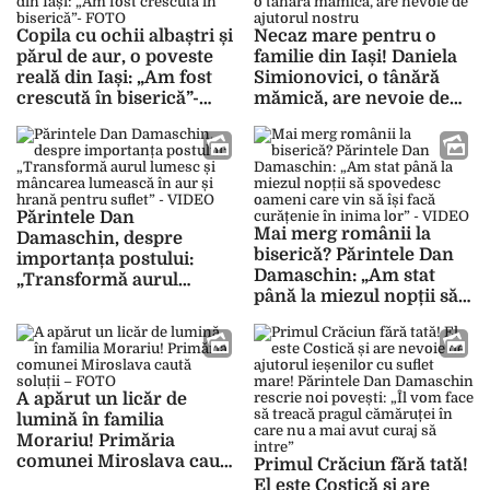
Copila cu ochii albaștri și
Necaz mare pentru o
părul de aur, o poveste
familie din Iași! Daniela
reală din Iași: „Am fost
Simionovici, o tânără
crescută în biserică”-
mămică, are nevoie de
FOTO
ajutorul nostru
Părintele Dan
Mai merg românii la
Damaschin, despre
biserică? Părintele Dan
importanța postului:
Damaschin: „Am stat
„Transformă aurul
până la miezul nopții să
lumesc și mâncarea
spovedesc oameni care
lumească în aur și hrană
vin să își facă curățenie
pentru suflet” – VIDEO
în inima lor” – VIDEO
A apărut un licăr de
lumină în familia
Morariu! Primăria
comunei Miroslava caută
Primul Crăciun fără tată!
soluții – FOTO
El este Costică și are