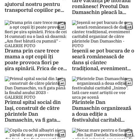
tare vacanță pe litoralul
ajutorul nostru pentru
românesc! Preotul Dan
transportul copiilor pe
Damaschin pleacă la
care îi trimite la mare în
mare cu 1.600 de copii
cea mai frumoasă
din Iași. „În ultimele luni
vacanță din viața lor –
am muncit fără încetare
FOTO/VIDEO
la Tabăra «Marea Vieții»”
– FOTO
Drama prin care trece
Ieșenii se pot bucura de o
mama a opt copii îți
seară românească de
poate provoca fiori pe
dans și cântec
șira spinării. Frica de cei
tradițional, eveniment
14 cumnați nu o lasă să
caritabil organizat de
doarmă: „Am fost bătută
către părintele Dan
cu pumnii” – GALERIE
Damaschin – FOTO
FOTO
Primul spital social din
Părintele Dan
Iași, construit de către
Damaschin organizează
părintele Dan
a doua ediție a
Damaschin, va fi gata
festivalului caritabil
până la finalul anului
„Inimo”. Iată care sunt
2023 – GALERIE FOTO
artiștii ce vor urca pe
scenă