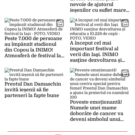
nevoie de ajutorul
ieșenilor cu suflet mare!
Părintele Dan
Damaschin rescrie noi
povești: „Îl vom face să
treacă pragul cămăruței
Peste 7.000 de persoane
în care nu a mai avut
A început cel mai
au împânzit stadionul
curaj să intre”
important festival al
din Copou la INIMO!
verii din Iaşi. INIMO
Atmosferă de festival la
susţine dezvoltarea și
Iași – FOTO, VIDEO
educația a 10.228 de copii
– FOTO, VIDEO
Preotul Dan Damaschin
invită ieșenii să fie
parteneri la fapte bune
Poveste emoționantă!
Numele unei mame
doborâte de cancer va
deveni simbolul unui
centru special pentru
femei! Preotul Dan