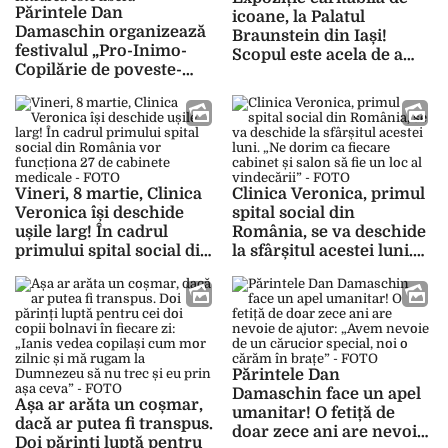
Părintele Dan
icoane, la Palatul
Damaschin organizează
Braunstein din Iași!
festivalul „Pro-Inimo-
Scopul este acela de a
Copilărie de poveste-
susține Clinica Veronica
Pentru Viață”, dedicat
– FOTO
copiilor. Intrarea este
liberă
Vineri, 8 martie, Clinica
Clinica Veronica, primul
Veronica își deschide
spital social din
ușile larg! În cadrul
România, se va deschide
primului spital social din
la sfârșitul acestei luni.
România vor funcționa
„Ne dorim ca fiecare
27 de cabinete medicale
cabinet și salon să fie un
– FOTO
loc al vindecării” – FOTO
Părintele Dan
Damaschin face un apel
Așa ar arăta un coșmar,
umanitar! O fetiță de
dacă ar putea fi transpus.
doar zece ani are nevoie
Doi părinți luptă pentru