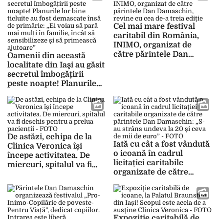
Cel mai mare festival
caritabil din România,
INIMO, organizat de
către părintele Dan
Oamenii din această
Damaschin, revine cu
localitate din Iaşi au găsit
cea de-a treia ediție
secretul îmbogățirii
peste noapte! Planurile
lor bine ticluite au fost
demascate însă de
primărie: „Ei voiau să
pară mai mulți în familie,
încât să sensibilizeze şi
De astăzi, echipa de la
să primească ajutoare”
Iată cu cât a fost vândută
Clinica Veronica își
o icoană în cadrul
începe activitatea. De
licitației caritabile
miercuri, spitalul va fi
organizate de către
deschis pentru a prelua
părintele Dan
pacienții – FOTO
Damaschin: „S-au strâns
undeva la 20 și ceva de
mii de euro” – FOTO
Expoziție caritabilă de