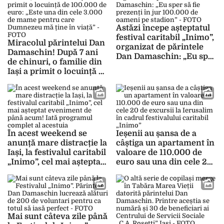
orașului și din
străinătate” – FOTO
Astăzi începe așteptatul
festival caritabil „Inimo”,
Miracolul părintelui Dan
organizat de părintele
Damaschin! După 7 ani
Dan Damaschin: „Eu sper
de chinuri, o familie din
să fie prezenți în jur
Iași a primit o locuință de
100.000 de oameni pe
100.000 de euro: „Este
stadion” – FOTO
una din cele 3.000 de
mame pentru care
Dumnezeu mă ține în
viață” – FOTO
În acest weekend se
Ieșenii au șansa de a
anunță mare distracție la
câștiga un apartament în
Iași, la festivalul caritabil
valoare de 110.000 de
„Inimo”, cel mai așteptat
euro sau una din cele 20
eveniment de până
de excursii la Ierusalim
acum! Iată programul
în cadrul festivalului
complet al acestuia
caritabil „Inimo”
Mai sunt câteva zile până