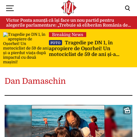
Victor Ponta anunță că își face un nou partid pentru
alegerile parlamentare: „Trebuie să eliberăm România de
această sectă globalistă”
Breaking News
Tragedie pe DN 1, în
FOTO
apropiere de Oșorhei! Un
motociclist de 59 de ani și-a
pierdut viața după impactul cu
două mașini!
Dan Damaschin