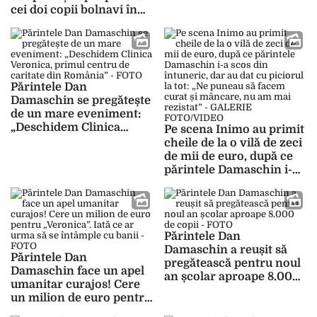
de ajutor: „Avem nevoie
cei doi copii bolnavi în
de un cărucior special,
fiecare zi: „Ianis vedea
noi o cărăm în brațe” –
copilași cum mor zilnic
FOTO
și mă rugam la
Dumnezeu să nu trec și
eu prin așa ceva” – FOTO
Părintele Dan
Damaschin se pregătește
de un mare eveniment:
„Deschidem Clinica
Pe scena Inimo au primit
Veronica, primul centru
cheile de la o vilă de zeci
de caritate din România”
de mii de euro, după ce
– FOTO
părintele Damaschin i-a
scos din întuneric, dar au
dat cu piciorul la tot: „Ne
puneau să facem curat și
mâncare, nu am mai
Părintele Dan
rezistat” – GALERIE
Damaschin a reușit să
FOTO/VIDEO
Părintele Dan
pregătească pentru noul
Damaschin face un apel
an școlar aproape 8.000
umanitar curajos! Cere
de copii – FOTO
un milion de euro pentru
„Veronica”. Iată ce ar