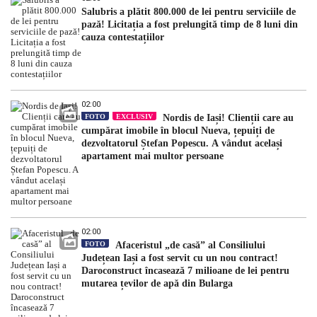
Salubris a plătit 800.000 de lei pentru serviciile de
pază! Licitația a fost prelungită timp de 8 luni din
cauza contestațiilor
02:00
FOTO
EXCLUSIV
Nordis de Iași! Clienții care au
cumpărat imobile în blocul Nueva, țepuiți de
dezvoltatorul Ștefan Popescu. A vândut același
apartament mai multor persoane
02:00
FOTO
Afaceristul „de casă” al Consiliului
Județean Iași a fost servit cu un nou contract!
Daroconstruct încasează 7 milioane de lei pentru
mutarea țevilor de apă din Bularga