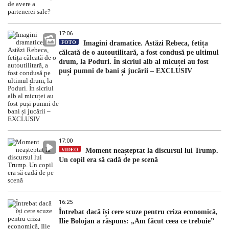
17:06
FOTO
Imagini dramatice. Astăzi Rebeca, fetița
călcată de o autoutilitară, a fost condusă pe ultimul
drum, la Poduri. În sicriul alb al micuței au fost
puși pumni de bani și jucării – EXCLUSIV
17:00
VIDEO
Moment neașteptat la discursul lui Trump.
Un copil era să cadă de pe scenă
16:25
Întrebat dacă își cere scuze pentru criza economică,
Ilie Bolojan a răspuns: „Am făcut ceea ce trebuie”