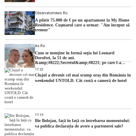
Observatornews.ro
A plătit 75.000 de € pe un apartament la My Home
Residence. Coşmarul care a urmat: "Am început să
tremur"
As.ro
Cum se menţine în formă soţia lui Leonard
Doroftei, la 51 de ani.
&amp;#8222;Secretul&amp;#8221; pe care l-a
dezvăluit
17:22
Clujul a devenit cel mai scump oraș din România în
weekendul UNTOLD. Cât costă o cameră de hotel
17:19
Ilie Bolojan, față în față cu întrebarea momentului:
va publica declarația de avere a partenerei sale?