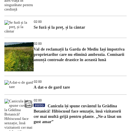
02:00
Se fură și la preț, și la cântar
02:00
Val de reclamații la Garda de Mediu Iași împotriva
proprietarilor care nu elimină ambrozia. Comisarii
anunță controale drastice în această lună
02:00
A dat-o de gard tare
02:00
FOTO
Canicula își spune cuvântul la Grădina
Botanică! Hibiscusul face senzație, însă vizitatorii
cer mai multă grijă pentru plante. „Ne-a lăsat un
gust amar”