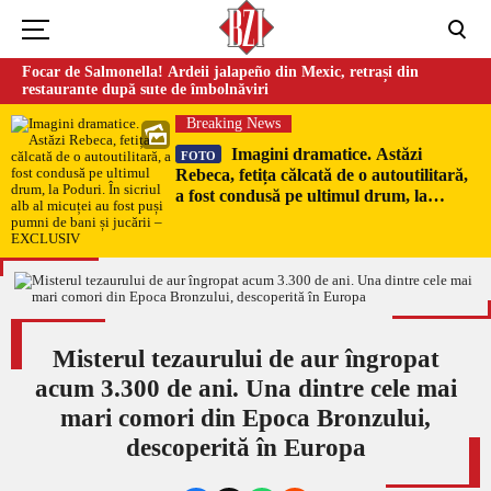
Focar de Salmonella! Ardeii jalapeño din Mexic, retrași din
restaurante după sute de îmbolnăviri
Breaking News
Imagini dramatice. Astăzi
FOTO
Rebeca, fetița călcată de o autoutilitară,
a fost condusă pe ultimul drum, la
Poduri. În sicriul alb al micuței au fost
puși pumni de bani și jucării –
EXCLUSIV
Misterul tezaurului de aur îngropat
acum 3.300 de ani. Una dintre cele mai
mari comori din Epoca Bronzului,
descoperită în Europa