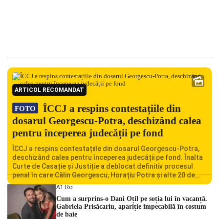
ARTICOL RECOMANDAT
ÎCCJ a respins contestațiile din
FOTO
dosarul Georgescu-Potra, deschizând calea
pentru începerea judecății pe fond
ÎCCJ a respins contestațiile din dosarul Georgescu-Potra,
deschizând calea pentru începerea judecății pe fond. Înalta
Curte de Casație și Justiție a deblocat definitiv procesul
penal în care Călin Georgescu, Horațiu Potra și alte 20 de
persoane sunt acuzați de acțiuni îndreptate împotriva
A1.ro
ordinii constituționale. În ședința din camera preliminară,
Cum a surprins-o Dani Oțil pe soția lui în vacanță.
judecătorii de la instanța supremă au […]
Gabriela Prisăcariu, apariție impecabilă în costum
de baie