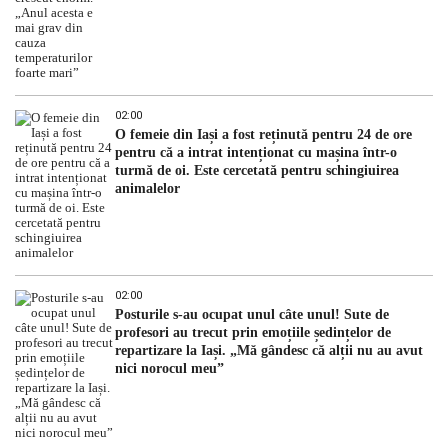
02:00
O femeie din Iași a fost reținută pentru 24 de ore
pentru că a intrat intenționat cu mașina într-o
turmă de oi. Este cercetată pentru schingiuirea
animalelor
02:00
Posturile s-au ocupat unul câte unul! Sute de
profesori au trecut prin emoțiile ședințelor de
repartizare la Iași. „Mă gândesc că alții nu au avut
nici norocul meu”