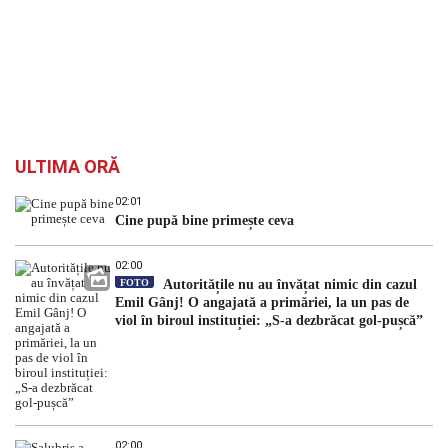
ULTIMA ORĂ
02:01
Cine pupă bine primește ceva
02:00
FOTO
Autoritățile nu au învățat nimic din cazul
Emil Gânj! O angajată a primăriei, la un pas de
viol în biroul instituției: „S-a dezbrăcat gol-pușcă”
02:00