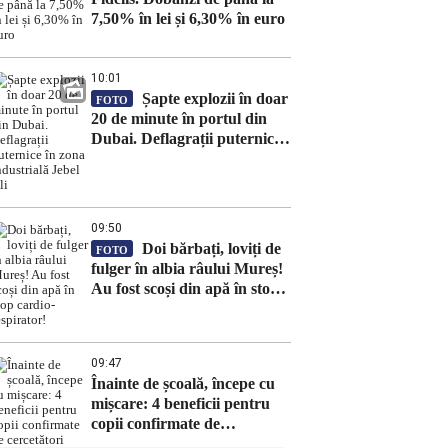
7,50% în lei și 6,30% în euro
10:01
Șapte explozii în doar
FOTO
20 de minute în portul din
Dubai. Deflagrații puternice
în zona industrială Jebel Ali
09:50
Doi bărbați, loviți de
FOTO
fulger în albia râului Mureș!
Au fost scoși din apă în stop
cardio-respirator!
09:47
Înainte de școală, începe cu
mișcare: 4 beneficii pentru
copii confirmate de
cercetători