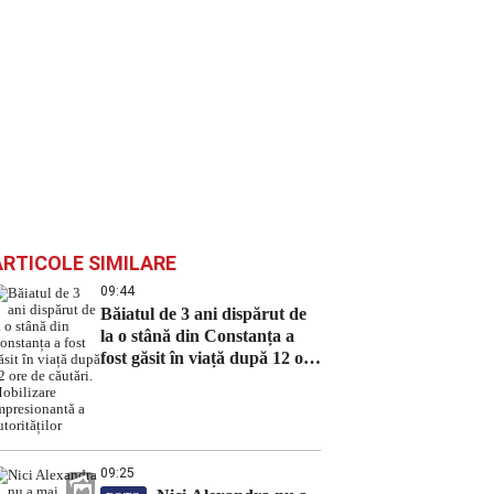
ARTICOLE SIMILARE
09:44
Băiatul de 3 ani dispărut de
la o stână din Constanța a
fost găsit în viață după 12 ore
de căutări. Mobilizare
impresionantă a autorităților
09:25