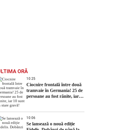
ULTIMA ORĂ
10:25
Ciocnire frontală între două
tramvaie în Germania! 25 de
persoane au fost rănite, iar
10 sunt în stare gravă!
10:06
Se lansează o nouă ediție
Fidelis. Dobânzi de până la