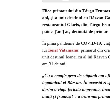
Fiica primarului din Târgu Frumos
ani, și-a unit destinul cu Răzvan G
restaurantul Glaris, din Târgu Frum
pâine Țac Țac, deținută de primar
În plină pandemie de COVID-19, viața
lui
Ionel Vatamanu
, primarul din ora
unit destinul Ioanei cu al lui Răzvan 
are 31 de ani.
„Cu o emoție greu de stăpânit am ofic
logodnicul ei Răzvan. În această zi s
dorim o viață fericită împreună, încu
mulți și frumoși!”, a transmis prima