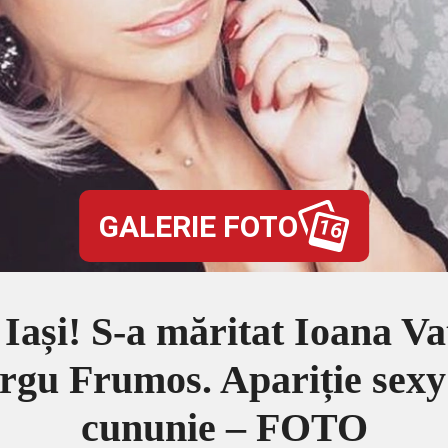
GALERIE FOTO
16
 Iași! S-a măritat Ioana 
rgu Frumos. Apariție sexy 
cununie – FOTO