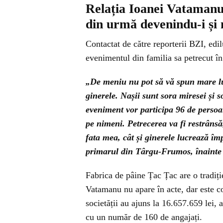
Relația Ioanei Vatamanu
din urmă devenindu-i și 
Contactat de către reporterii BZI, edi
evenimentul din familia sa petrecut în 
„De meniu nu pot să vă spun mare lu
ginerele. Nașii sunt sora miresei și
eveniment vor participa 96 de persoa
pe nimeni. Petrecerea va fi restrânsă
fata mea, cât și ginerele lucrează îm
primarul din Târgu-Frumos, înainte
Fabrica de pâine Țac Țac are o tradiți
Vatamanu nu apare în acte, dar este co
societății au ajuns la 16.657.659 lei, 
cu un număr de 160 de angajați.