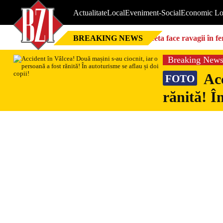
Actualitate
Local
Eveniment-Social
Economic Lo
BREAKING NEWS
Seceta face ravagii în f
foarte mari”
Breaking New
Acc
FOTO
rănită! Î