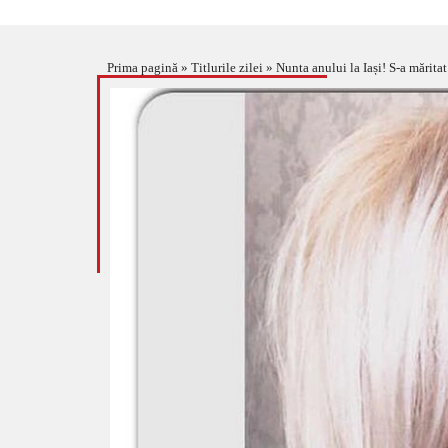
Prima pagină
»
Titlurile zilei
»
Nunta anului la Iași! S-a mărit