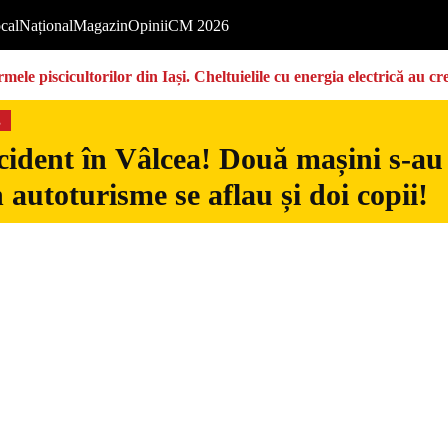
cal
Național
Magazin
Opinii
CM 2026
ermele piscicultorilor din Iași. Cheltuielile cu energia electrică a
s
ident în Vâlcea! Două mașini s-au c
n autoturisme se aflau și doi copii!