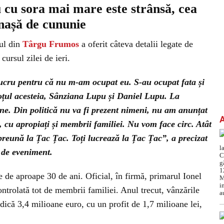
 cu sora mai mare este strânsă, cea
nașă de cununie
lul din
Târgu Frumos
a oferit câteva detalii legate de
cursul zilei de ieri.
cru pentru că nu m-am ocupat eu. S-au ocupat fata și
 soțul acesteia, Sânziana Lupu și Daniel Lupu. La
ne. Din politică nu va fi prezent nimeni, nu am anunțat
, cu apropiați și membrii familiei. Nu vom face circ. Atât
preună la Țac Țac. Toți lucrează la Țac Țac”, a precizat
 de eveniment.
e de aproape 30 de ani. Oficial, în firmă, primarul Ionel
ntrolată tot de membrii familiei. Anul trecut, vânzările
adică 3,4 milioane euro, cu un profit de 1,7 milioane lei,