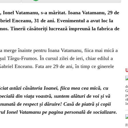
, Ionel Vatamanu, s-a măritat. Ioana Vatamanu, 29 de
abriel Enceanu, 31 de ani. Evenimentul a avut loc la
os. Tinerii căsătoriți lucrează împreună la fabrica de
 merge înainte pentru Ioana Vatamanu, fiica mai mică a
șul Târgu-Frumos. În cursul zilei de ieri, chiar edilul a
Gabriel Enceanu. Fata are 29 de ani, în timp ce ginerele
iat astăzi căsătoria Ioanei, fiica mea cea mică, cu
pecială din viața voastră, suntem alături de voi și vă
nunată de respect și dăruire! Casă de piatră și copii
rul Ionel Vatamanu pe pagina personală de socializare.