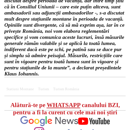
discutat despre perioada de vacanță, dar între timp știu
că în Consiliul Uniunii – care este puțîn altceva, sunt
ambasadorii sau adjuncții ambasadorilor -, s-a discutat
mult despre stațiunile montane în perioada de vacanță.
Opiniile sunt divergente, că să mă exprim așa, iar în ce
privește România, noi vom elabora reglementări
specifice și vom comunica aceste lucruri, însă măsurile
generale rămân valabile și se aplică la toată lumea,
indiferent dacă este pe schi, pe patină sau se duce pur
și simplu să admire peisajul. Măsurile, restricțiile care
sunt în vigoare pentru toată lumea sunt în vigoare și
pentru stațiunile de la munte”, a declarat președintele
Klaus Iohannis.
Statiuni Montane
Turism
Turism România
Alătură-te pe
WHATSAPP
canalului BZI,
pentru a fi la curent cu cele mai noi știri