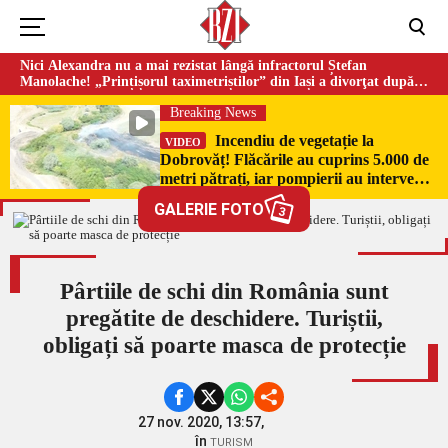
Nici Alexandra nu a mai rezistat lângă infractorul Ștefan
Manolache! „Prințișorul taximetriștilor” din Iași a divorţat după
doi ani de căsnicie
Breaking News
Incendiu de vegetație la
VIDEO
Dobrovăț! Flăcările au cuprins 5.000 de
metri pătrați, iar pompierii au intervenit
de urgență
GALERIE FOTO
3
Pârtiile de schi din România sunt
pregătite de deschidere. Turiștii,
obligați să poarte masca de protecție
27 nov. 2020, 13:57,
în
TURISM