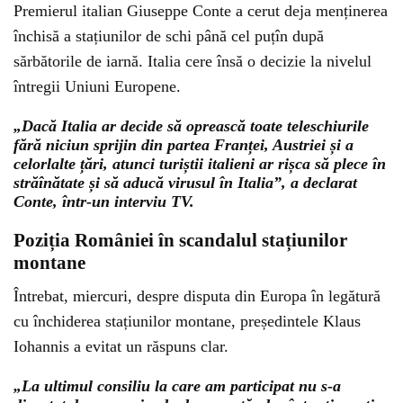
Premierul italian Giuseppe Conte a cerut deja menținerea
închisă a stațiunilor de schi până cel puțîn după
sărbătorile de iarnă. Italia cere însă o decizie la nivelul
întregii Uniuni Europene.
„Dacă Italia ar decide să oprească toate teleschiurile
fără niciun sprijin din partea Franței, Austriei și a
celorlalte țări, atunci turiștii italieni ar rișca să plece în
străînătate și să aducă virusul în Italia”, a declarat
Conte, într-un interviu TV.
Poziția României în scandalul stațiunilor
montane
Întrebat, miercuri, despre disputa din Europa în legătură
cu închiderea stațiunilor montane, președintele Klaus
Iohannis a evitat un răspuns clar.
„La ultimul consiliu la care am participat nu s-a