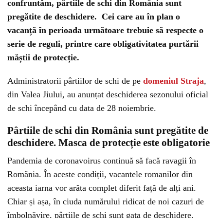
confruntăm, pârtiile de schi din România sunt
pregătite de deschidere.
Cei care au în plan o
vacanță în perioada următoare trebuie să respecte o
serie de reguli, printre care obligativitatea purtării
măștii de protecție.
Administratorii pârtiilor de schi de pe
domeniul Straja
,
din Valea Jiului, au anunțat deschiderea sezonului oficial
de schi începând cu data de 28 noiembrie.
Pârtiile de schi din România sunt pregătite de
deschidere. Masca de protecție este obligatorie
Pandemia de coronavoirus continuă să facă ravagii în
România. În aceste condiții, vacantele romanilor din
aceasta iarna vor arăta complet diferit față de alți ani.
Chiar și așa, în ciuda numărului ridicat de noi cazuri de
îmbolnăvire, pârtiile de schi sunt gata de deschidere.