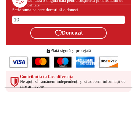
Donează o singură dată pentru susținerea jurnalismului de
calitate
Scrie suma pe care dorești să o donezi
Donează
Plată sigură și protejată
Contribuția ta face diferența
Ne ajuți să rămânem independenți și să aducem informații de
care ai nevoie