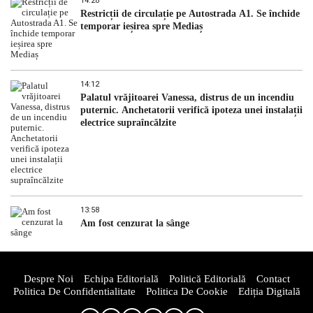
14:28
Restricții de circulație pe Autostrada A1. Se închide
temporar ieșirea spre Mediaș
14:12
Palatul vrăjitoarei Vanessa, distrus de un incendiu
puternic. Anchetatorii verifică ipoteza unei instalații
electrice supraîncălzite
13:58
Am fost cenzurat la sânge
Despre Noi
Echipa Editorială
Politică Editorială
Contact
Politica De Confidentialitate
Politica De Cookie
Ediția Digitală