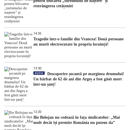
pentru blocarea „turismului de naștere” și
restrângerea cetățeniei
14:35
Tragedie într-o familie din Vrancea! Două persoane
au murit electrocutate în propria locuință!
13:30
FOTO
Descoperire șocantă pe marginea drumului!
Un bărbat de 62 de ani din Argeș a fost găsit mort
într-un șanț!
12:20
Ilie Bolojan nu cedează în fața sindicatelor: „Mai
mult decât își permite România nu putem da”