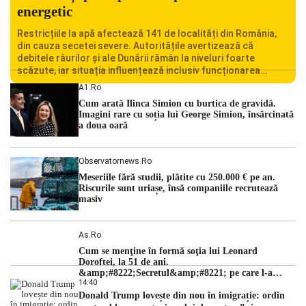
energetic
Restricțiile la apă afectează 141 de localități din România,
din cauza secetei severe. Autoritățile avertizează că
debitele râurilor și ale Dunării rămân la niveluri foarte
scăzute, iar situația influențează inclusiv funcționarea
Centralei Nucleare de la Cernavodă. România se confruntă
A1.ro
cu una dintre cele mai dificile perioade din punct de vedere
Cum arată Ilinca Simion cu burtica de gravidă.
hidrologic din ultimii ani. Lipsa […]
Imagini rare cu soția lui George Simion, însărcinată
a doua oară
Observatornews.ro
Meseriile fără studii, plătite cu 250.000 € pe an.
Riscurile sunt uriașe, însă companiile recrutează
masiv
As.ro
Cum se menţine în formă soţia lui Leonard
Doroftei, la 51 de ani.
&amp;#8222;Secretul&amp;#8221; pe care l-a
14:40
dezvăluit
Donald Trump lovește din nou în imigrație: ordin