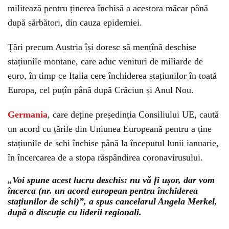
militează pentru ținerea închisă a acestora măcar până
după sărbători, din cauza epidemiei.
Țări precum Austria își doresc să mențînă deschise
stațiunile montane, care aduc venituri de miliarde de
euro, în timp ce Italia cere închiderea stațiunilor în toată
Europa, cel puțîn până după Crăciun și Anul Nou.
Germania
, care deține președinția Consiliului UE, caută
un acord cu țările din Uniunea Europeană pentru a ține
stațiunile de schi închise până la începutul lunii ianuarie,
în încercarea de a stopa răspândirea coronavirusului.
„Voi spune acest lucru deschis: nu vă fi ușor, dar vom
încerca (nr. un acord european pentru închiderea
stațiunilor de schi)”, a spus cancelarul Angela Merkel,
după o discuție cu liderii regionali.