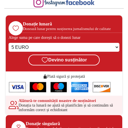
Donație lunară
Donează lunar pentru susținerea jurnalismului de calitate
Alege suma pe care dorești să o donezi lunar
Devino susținător
Plată sigură și protejată
Alătură-te comunității noastre de susținători
Donația ta lunară ne ajută să planificăm și să continuăm să
informăm corect și echidistant
Donație singulară