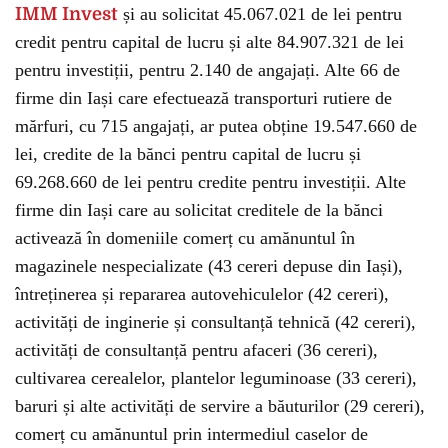
IMM Invest
și au solicitat 45.067.021 de lei pentru
credit pentru capital de lucru și alte 84.907.321 de lei
pentru investiții, pentru 2.140 de angajați. Alte 66 de
firme din Iași care efectuează transporturi rutiere de
mărfuri, cu 715 angajați, ar putea obține 19.547.660 de
lei, credite de la bănci pentru capital de lucru și
69.268.660 de lei pentru credite pentru investiții. Alte
firme din Iași care au solicitat creditele de la bănci
activează în domeniile comerț cu amănuntul în
magazinele nespecializate (43 cereri depuse din Iași),
întreținerea și repararea autovehiculelor (42 cereri),
activități de inginerie și consultanță tehnică (42 cereri),
activități de consultanță pentru afaceri (36 cereri),
cultivarea cerealelor, plantelor leguminoase (33 cereri),
baruri și alte activități de servire a băuturilor (29 cereri),
comerț cu amănuntul prin intermediul caselor de