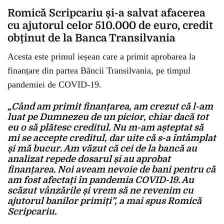
Romică Scripcariu și-a salvat afacerea
cu ajutorul celor 510.000 de euro, credit
obținut de la Banca Transilvania
Acesta este primul ieșean care a primit aprobarea la
finanțare din partea Băncii Transilvania, pe timpul
pandemiei de COVID-19.
„Când am primit finanțarea, am crezut că l-am
luat pe Dumnezeu de un picior, chiar dacă tot
eu o să plătesc creditul. Nu m-am așteptat să
mi se accepte creditul, dar uite că s-a întâmplat
și mă bucur. Am văzut că cei de la bancă au
analizat repede dosarul și au aprobat
finanțarea. Noi aveam nevoie de bani pentru că
am fost afectați în pandemia COVID-19. Au
scăzut vânzările și vrem să ne revenim cu
ajutorul banilor primiți”, a mai spus Romică
Scripcariu.