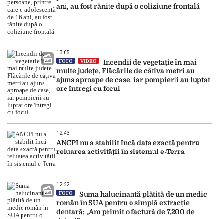
ani, au fost rănite după o coliziune frontală
13:05
FOTO
VIDEO
Incendii de vegetație în mai
multe județe. Flăcările de câțiva metri au
ajuns aproape de case, iar pompierii au luptat
ore întregi cu focul
12:43
ANCPI nu a stabilit încă data exactă pentru
reluarea activității în sistemul e-Terra
12:22
FOTO
Suma halucinantă plătită de un medic
român în SUA pentru o simplă extracție
dentară: „Am primit o factură de 7.200 de