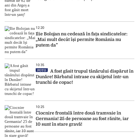
12:20
Ilie Bolojan nu cedează în fața sindicatelor:
„Mai mult decât își permite România nu
putem da”
10:35
FOTO
A fost găsit trupul tânărului dispărut în
Dunăre! Bărbatul intrase cu skijetul într-un
trunchi de copac!
10:25
Ciocnire frontală între două tramvaie în
Germania! 25 de persoane au fost rănite, iar
10 sunt în stare gravă!