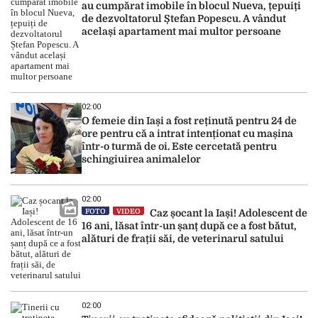
au cumpărat imobile în blocul Nueva, țepuiți
de dezvoltatorul Ștefan Popescu. A vândut
același apartament mai multor persoane
02:00
O femeie din Iași a fost reținută pentru 24 de
ore pentru că a intrat intenționat cu mașina
într-o turmă de oi. Este cercetată pentru
schingiuirea animalelor
02:00
FOTO
VIDEO
Caz șocant la Iași! Adolescent de
16 ani, lăsat într-un șanț după ce a fost bătut,
alături de frații săi, de veterinarul satului
02:00