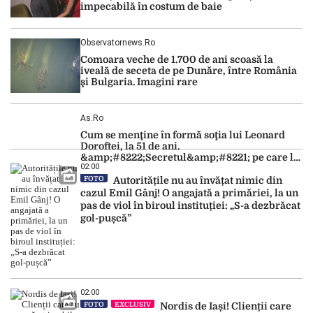
impecabilă în costum de baie
Observatornews.ro
Comoara veche de 1.700 de ani scoasă la
iveală de seceta de pe Dunăre, între România
şi Bulgaria. Imagini rare
As.ro
Cum se menţine în formă soţia lui Leonard
Doroftei, la 51 de ani.
&amp;#8222;Secretul&amp;#8221; pe care l-a
02:00
dezvăluit
FOTO
Autoritățile nu au învățat nimic din
cazul Emil Gânj! O angajată a primăriei, la un
pas de viol în biroul instituției: „S-a dezbrăcat
gol-pușcă”
02:00
FOTO
EXCLUSIV
Nordis de Iași! Clienții care