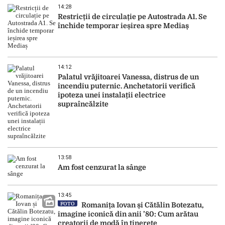
14:28
Restricții de circulație pe Autostrada A1. Se
închide temporar ieșirea spre Mediaș
14:12
Palatul vrăjitoarei Vanessa, distrus de un
incendiu puternic. Anchetatorii verifică
ipoteza unei instalații electrice
supraîncălzite
13:58
Am fost cenzurat la sânge
13:45
FOTO
Romanița Iovan și Cătălin Botezatu,
imagine iconică din anii ’80: Cum arătau
creatorii de modă în tinerețe