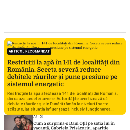
ARTICOL RECOMANDAT
Restricții la apă în 141 de localități din
România. Seceta severă reduce
debitele râurilor și pune presiune pe
sistemul energetic
Restricțiile la apă afectează 141 de localități din România,
din cauza secetei severe. Autoritățile avertizează că
debitele râurilor și ale Dunării rămân la niveluri foarte
scăzute, iar situația influențează inclusiv funcționarea
Centralei Nucleare de la Cernavodă. România se confruntă
A1.ro
cu una dintre cele mai dificile perioade din punct de vedere
Cum a surprins-o Dani Oțil pe soția lui în
hidrologic din ultimii ani. Lipsa […]
vacanță. Gabriela Prisăcariu, apariție