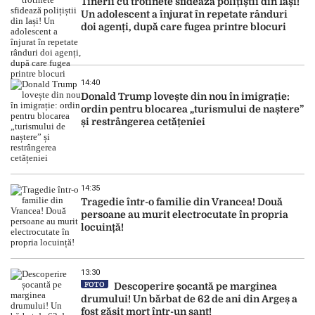
Tinerii cu trotinete sfidează polițiștii din Iași!
Un adolescent a înjurat în repetate rânduri
doi agenți, după care fugea printre blocuri
14:40
Donald Trump lovește din nou în imigrație:
ordin pentru blocarea „turismului de naștere”
și restrângerea cetățeniei
14:35
Tragedie într-o familie din Vrancea! Două
persoane au murit electrocutate în propria
locuință!
13:30
FOTO
Descoperire șocantă pe marginea
drumului! Un bărbat de 62 de ani din Argeș a
fost găsit mort într-un șanț!