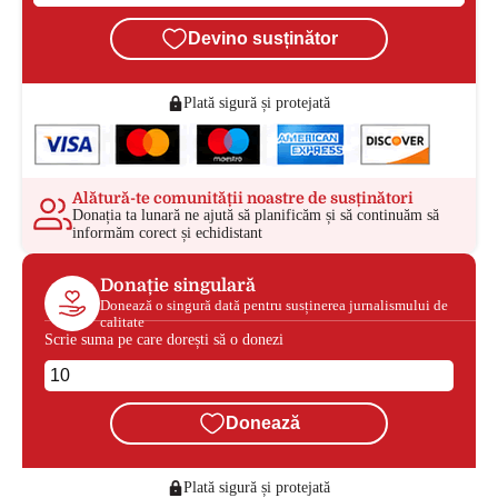
Devino susținător
Plată sigură și protejată
Alătură-te comunității noastre de susținători
Donația ta lunară ne ajută să planificăm și să continuăm să
informăm corect și echidistant
Donație singulară
Donează o singură dată pentru susținerea jurnalismului de
calitate
Scrie suma pe care dorești să o donezi
Donează
Plată sigură și protejată