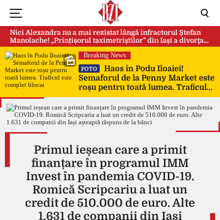
Nici Alexandra nu a mai rezistat lângă infractorul Ștefan
Manolache! „Prințișorul taximetriștilor” din Iași a divorţat
după doi ani de căsnicie
Breaking News
Haos în Podu Iloaiei!
FOTO
Semaforul de la Penny Market este
roșu pentru toată lumea. Traficul
este complet blocat
Primul ieșean care a primit
finanțare în programul IMM
Invest în pandemia COVID-19.
Romică Scripcariu a luat un
credit de 510.000 de euro. Alte
1.631 de companii din Iași