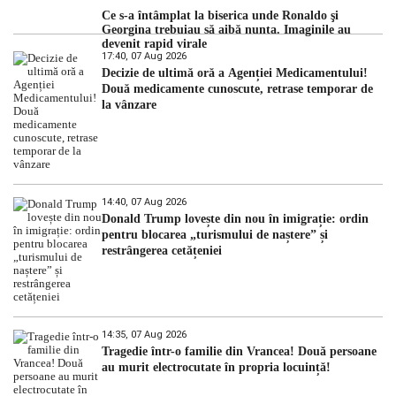
Ce s-a întâmplat la biserica unde Ronaldo şi
Georgina trebuiau să aibă nunta. Imaginile au
devenit rapid virale
17:40, 07 Aug 2026
Decizie de ultimă oră a Agenției Medicamentului!
Două medicamente cunoscute, retrase temporar de
la vânzare
14:40, 07 Aug 2026
Donald Trump lovește din nou în imigrație: ordin
pentru blocarea „turismului de naștere” și
restrângerea cetățeniei
14:35, 07 Aug 2026
Tragedie într-o familie din Vrancea! Două persoane
au murit electrocutate în propria locuință!