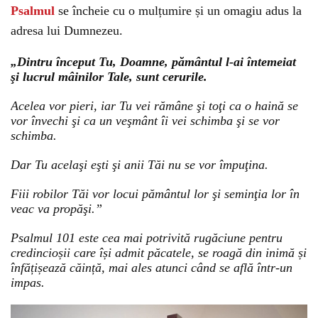
Psalmul
se încheie cu o mulțumire și un omagiu adus la
adresa lui Dumnezeu.
„Dintru început Tu, Doamne, pământul l-ai întemeiat
şi lucrul mâinilor Tale, sunt cerurile.
Acelea vor pieri, iar Tu vei rămâne şi toţi ca o haină se
vor învechi şi ca un veşmânt îi vei schimba şi se vor
schimba.
Dar Tu acelaşi eşti şi anii Tăi nu se vor împuţina.
Fiii robilor Tăi vor locui pământul lor şi seminţia lor în
veac va propăşi.”
Psalmul 101 este cea mai potrivită rugăciune pentru
credincioșii care își admit păcatele, se roagă din inimă și
înfățișează căință, mai ales atunci când se află într-un
impas.