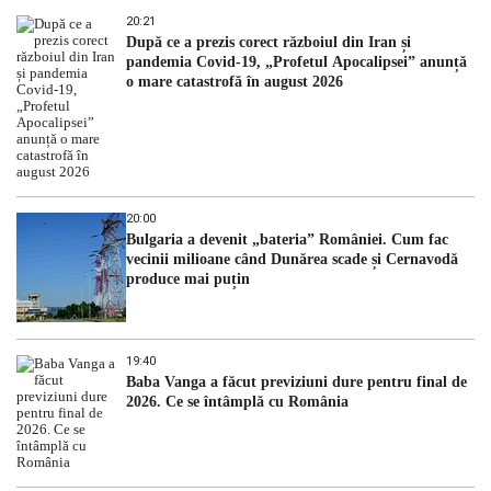
20:21
După ce a prezis corect războiul din Iran și
pandemia Covid-19, „Profetul Apocalipsei” anunță
o mare catastrofă în august 2026
20:00
Bulgaria a devenit „bateria” României. Cum fac
vecinii milioane când Dunărea scade și Cernavodă
produce mai puțin
19:40
Baba Vanga a făcut previziuni dure pentru final de
2026. Ce se întâmplă cu România