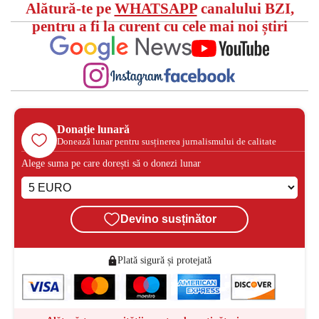
Alătură-te pe
WHATSAPP
canalului BZI,
pentru a fi la curent cu cele mai noi știri
Donație lunară
Donează lunar pentru susținerea jurnalismului de calitate
Alege suma pe care dorești să o donezi lunar
Devino susținător
Plată sigură și protejată