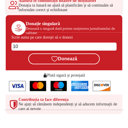
Alătură-te comunității noastre de susținători
Donația ta lunară ne ajută să planificăm și să continuăm să
informăm corect și echidistant
Donație singulară
Donează o singură dată pentru susținerea jurnalismului de
calitate
Scrie suma pe care dorești să o donezi
Donează
Plată sigură și protejată
Contribuția ta face diferența
Ne ajuți să rămânem independenți și să aducem informații de
care ai nevoie