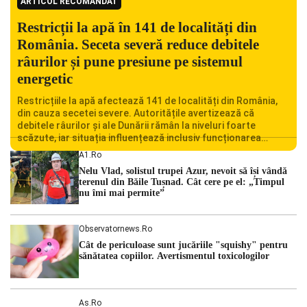
ARTICOL RECOMANDAT
Restricții la apă în 141 de localități din
România. Seceta severă reduce debitele
râurilor și pune presiune pe sistemul
energetic
Restricțiile la apă afectează 141 de localități din România,
din cauza secetei severe. Autoritățile avertizează că
debitele râurilor și ale Dunării rămân la niveluri foarte
scăzute, iar situația influențează inclusiv funcționarea
Centralei Nucleare de la Cernavodă. România se confruntă
A1.ro
cu una dintre cele mai dificile perioade din punct de vedere
Nelu Vlad, solistul trupei Azur, nevoit să își vândă
hidrologic din ultimii ani. Lipsa […]
terenul din Băile Tușnad. Cât cere pe el: „Timpul
nu îmi mai permite”
Observatornews.ro
Cât de periculoase sunt jucăriile "squishy" pentru
sănătatea copiilor. Avertismentul toxicologilor
As.ro