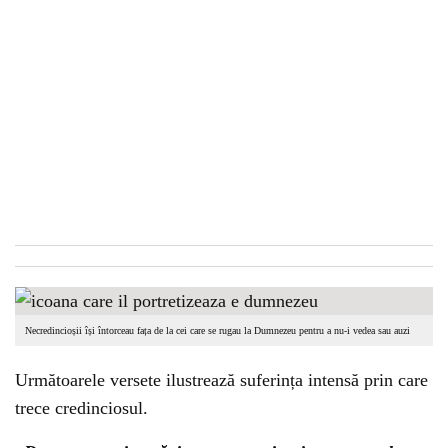
Necredincioșii își întorceau fața de la cei care se rugau la Dumnezeu pentru a nu-i vedea sau auzi
Următoarele versete ilustrează suferința intensă prin care
trece credinciosul.