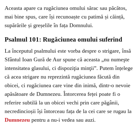
Aceasta apare ca rugăciunea omului sărac sau păcătos,
mai bine spus, care își recunoaște cu patimă și căință,
supărările și greșelile în fața Domnului.
Psalmul 101: Rugăciunea omului suferind
La începutul psalmului este vorba despre o strigare, însă
Sfântul Ioan Gură de Aur spune că aceasta „nu numeşte
intensitatea glasului, ci dispoziţia minţii”. Putem înțelege
că acea strigare nu reprezintă rugăciunea făcută din
obicei, ci rugăciunea care vine din inimă, dintr-o nevoie
apăsătoare de Dumnezeu. Întorcerea feței poate fi o
referire subtilă la un obicei vechi prin care păgânii,
necredincioșii își întorceau fața de la cei care se rugau la
Dumnezeu
pentru a nu-i vedea sau auzi.