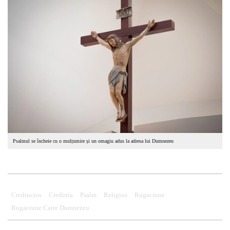
Psalmul se încheie cu o mulțumire și un omagiu adus la adresa lui Dumnezeu
Credincios
Credinta
Psalm
Religios
Rugaciune
Rugaciune Catre Dumnezeu