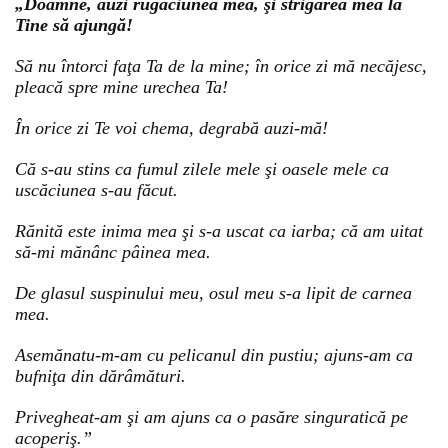
„Doamne, auzi rugăciunea mea, şi strigarea mea la
Tine să ajungă!
Să nu întorci faţa Ta de la mine; în orice zi mă necăjesc,
pleacă spre mine urechea Ta!
În orice zi Te voi chema, degrabă auzi-mă!
Că s-au stins ca fumul zilele mele şi oasele mele ca
uscăciunea s-au făcut.
Rănită este inima mea şi s-a uscat ca iarba; că am uitat
să-mi mănânc pâinea mea.
De glasul suspinului meu, osul meu s-a lipit de carnea
mea.
Asemănatu-m-am cu pelicanul din pustiu; ajuns-am ca
bufniţa din dărâmături.
Privegheat-am şi am ajuns ca o pasăre singuratică pe
acoperiş.”