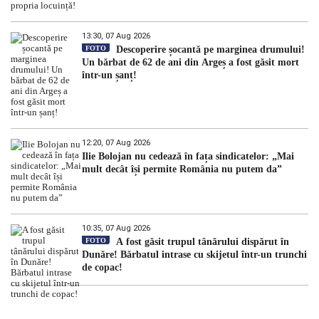
13:30, 07 Aug 2026
FOTO
Descoperire șocantă pe marginea drumului!
Un bărbat de 62 de ani din Argeș a fost găsit mort
într-un șanț!
12:20, 07 Aug 2026
Ilie Bolojan nu cedează în fața sindicatelor: „Mai
mult decât își permite România nu putem da”
10:35, 07 Aug 2026
FOTO
A fost găsit trupul tânărului dispărut în
Dunăre! Bărbatul intrase cu skijetul într-un trunchi
de copac!