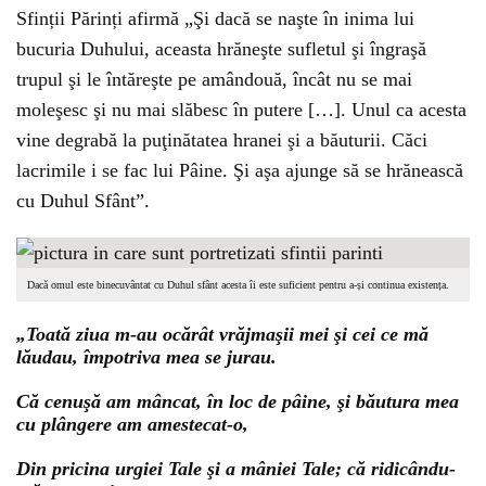
Sfinții Părinți afirmă „Şi dacă se naşte în inima lui
bucuria Duhului, aceasta hrăneşte sufletul şi îngraşă
trupul şi le întăreşte pe amândouă, încât nu se mai
moleşesc şi nu mai slăbesc în putere […]. Unul ca acesta
vine degrabă la puţinătatea hranei şi a băuturii. Căci
lacrimile i se fac lui Pâine. Şi aşa ajunge să se hrănească
cu Duhul Sfânt”.
Dacă omul este binecuvântat cu Duhul sfânt acesta îi este suficient pentru a-și continua existența.
„Toată ziua m-au ocărât vrăjmaşii mei şi cei ce mă
lăudau, împotriva mea se jurau.
Că cenuşă am mâncat, în loc de pâine, şi băutura mea
cu plângere am amestecat-o,
Din pricina urgiei Tale şi a mâniei Tale; că ridicându-