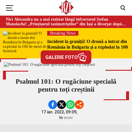
Nici Alexandra nu a mai rezistat lângă infractorul Ștefan
Manolache! „Prințișorul taximetriștilor” din Iași a divorţat după
doi ani de căsnicie
Breaking News
Incident la graniță! O dronă a intrat din
România în Bulgaria şi a explodat la 100
de metri de frontieră
GALERIE FOTO
4
Psalmul 101: O rugăciune specială
pentru toți creștinii
17 ian. 2022, 09:09,
în
WOW!