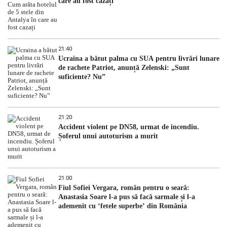
care au fost cazați
21:40
Ucraina a bătut palma cu SUA pentru livrări lunare
de rachete Patriot, anunță Zelenski: „Sunt
suficiente? Nu”
21:20
Accident violent pe DN58, urmat de incendiu.
Șoferul unui autoturism a murit
21:00
Fiul Sofiei Vergara, român pentru o seară:
Anastasia Soare l-a pus să facă sarmale și l-a
ademenit cu ‘fetele superbe’ din România