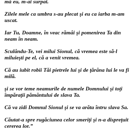
mă eu, m-ai surpat.
Zilele mele ca umbra s-au plecat şi eu ca iarba m-am
uscat.
Iar Tu, Doamne, în veac rămâi şi pomenirea Ta din
neam în neam.
Sculându-Te, vei milui Sionul, că vremea este să-l
miluieşti pe el, că a venit vremea.
Că au iubit robii Tăi pietrele lui şi de ţărâna lui le va fi
milă.
şi se vor teme neamurile de numele Domnului şi toţi
împăraţii pământului de slava Ta.
Că va zidi Domnul Sionul şi se va arăta întru slava Sa.
Căutat-a spre rugăciunea celor smeriţi şi n-a dispreţuit
cererea lor.”