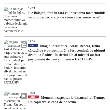
17:19
Ilie Bolojan, față în față cu întrebarea momentului:
va publica declarația de avere a partenerei sale?
17:06
FOTO
Imagini dramatice. Astăzi Rebeca, fetița
călcată de o autoutilitară, a fost condusă pe ultimul
drum, la Poduri. În sicriul alb al micuței au fost
puși pumni de bani și jucării – EXCLUSIV
17:00
VIDEO
Moment neașteptat la discursul lui Trump.
Un copil era să cadă de pe scenă