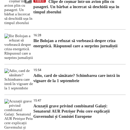
VIDEO
Clipe de coșmar într-un avion plin cu
pasageri. Un bărbat a încercat să deschidă ușa în
timpul zborului
16:28
Ilie Bolojan a refuzat să vorbească despre criza
energetică. Răspunsul care a surprins jurnaliștii
15:54
Adio, card de sănătate? Schimbarea care intră în
vigoare de la 1 septembrie
15:47
Acuzații grave privind combinatul Galați:
Senatorul AUR Petrișor Peiu cere explicații
Guvernului și Comisiei Europene