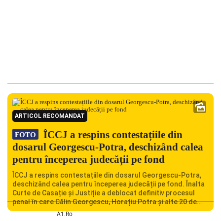
ARTICOL RECOMANDAT
ÎCCJ a respins contestațiile din
FOTO
dosarul Georgescu-Potra, deschizând calea
pentru începerea judecății pe fond
ÎCCJ a respins contestațiile din dosarul Georgescu-Potra,
deschizând calea pentru începerea judecății pe fond. Înalta
Curte de Casație și Justiție a deblocat definitiv procesul
penal în care Călin Georgescu, Horațiu Potra și alte 20 de
persoane sunt acuzați de acțiuni îndreptate împotriva
A1.ro
ordinii constituționale. În ședința din camera preliminară,