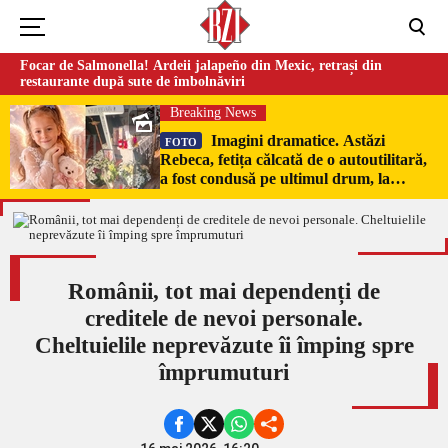
Focar de Salmonella! Ardeii jalapeño din Mexic, retrași din
restaurante după sute de îmbolnăviri
Breaking News
Imagini dramatice. Astăzi
FOTO
Rebeca, fetița călcată de o autoutilitară,
a fost condusă pe ultimul drum, la
Poduri. În sicriul alb al micuței au fost
puși pumni de bani și jucării –
EXCLUSIV
Românii, tot mai dependenți de
creditele de nevoi personale.
Cheltuielile neprevăzute îi împing spre
împrumuturi