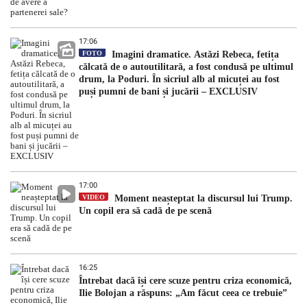
17:06
FOTO
Imagini dramatice. Astăzi Rebeca, fetița
călcată de o autoutilitară, a fost condusă pe ultimul
drum, la Poduri. În sicriul alb al micuței au fost
puși pumni de bani și jucării – EXCLUSIV
17:00
VIDEO
Moment neașteptat la discursul lui Trump.
Un copil era să cadă de pe scenă
16:25
Întrebat dacă își cere scuze pentru criza economică,
Ilie Bolojan a răspuns: „Am făcut ceea ce trebuie”