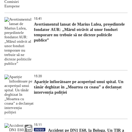
15:41
Avertismentul lansat de Marius Lulea, președintele
fondator AUR: „Mărul otrăvit al unor fonduri
temporare nu trebuie să ne dicteze politicile
publice”
15:20
Apariție înfiorătoare pe acoperișul unui spital. Un
tânăr deghizat în „Moartea cu coasa” a declanșat
intervenția poliției
15:11
FOTO
Accident pe DN1 E60, la Bologa. Un TIR a