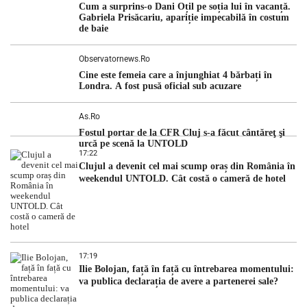
Cum a surprins-o Dani Oțil pe soția lui în vacanță.
judecătorii de la instanța supremă au […]
Gabriela Prisăcariu, apariție impecabilă în costum
de baie
Observatornews.ro
Cine este femeia care a înjunghiat 4 bărbați în
Londra. A fost pusă oficial sub acuzare
As.ro
Fostul portar de la CFR Cluj s-a făcut cântăreţ şi
urcă pe scenă la UNTOLD
17:22
Clujul a devenit cel mai scump oraș din România în
weekendul UNTOLD. Cât costă o cameră de hotel
17:19
Ilie Bolojan, față în față cu întrebarea momentului:
va publica declarația de avere a partenerei sale?