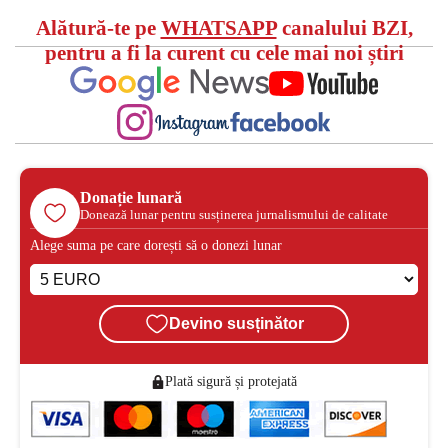
Alătură-te pe
WHATSAPP
canalului BZI,
pentru a fi la curent cu cele mai noi știri
Donație lunară
Donează lunar pentru susținerea jurnalismului de calitate
Alege suma pe care dorești să o donezi lunar
Devino susținător
Plată sigură și protejată