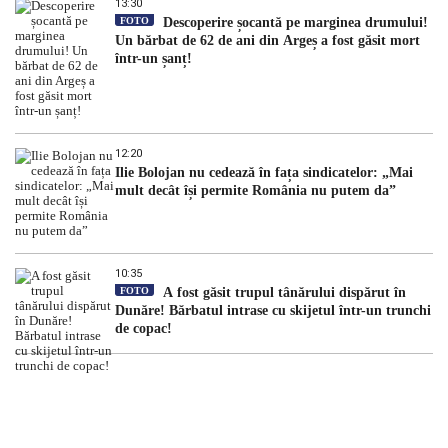
13:30
FOTO
Descoperire șocantă pe marginea drumului!
Un bărbat de 62 de ani din Argeș a fost găsit mort
într-un șanț!
12:20
Ilie Bolojan nu cedează în fața sindicatelor: „Mai
mult decât își permite România nu putem da”
10:35
FOTO
A fost găsit trupul tânărului dispărut în
Dunăre! Bărbatul intrase cu skijetul într-un trunchi
de copac!