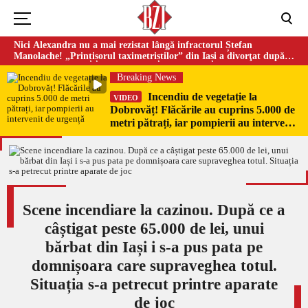
Nici Alexandra nu a mai rezistat lângă infractorul Ștefan
Manolache! „Prințișorul taximetriștilor” din Iași a divorţat după
doi ani de căsnicie
Breaking News
Incendiu de vegetație la
VIDEO
Dobrovăț! Flăcările au cuprins 5.000 de
metri pătrați, iar pompierii au intervenit
de urgență
Scene incendiare la cazinou. După ce a
câștigat peste 65.000 de lei, unui
bărbat din Iași i s-a pus pata pe
domnișoara care supraveghea totul.
Situația s-a petrecut printre aparate
de joc