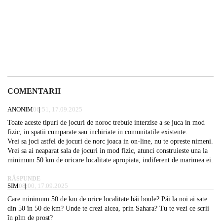
COMENTARII
ANONIM
06:51, 17.09.2025
Toate aceste tipuri de jocuri de noroc trebuie interzise a se juca in mod
fizic, in spatii cumparate sau inchiriate in comunitatile existente.
Vrei sa joci astfel de jocuri de norc joaca in on-line, nu te opreste nimeni.
Vrei sa ai neaparat sala de jocuri in mod fizic, atunci construieste una la
minimum 50 km de oricare localitate apropiata, indiferent de marimea ei.
RĂSPUNDE
SIM
08:00, 17.09.2025
Care minimum 50 de km de orice localitate băi boule? Păi la noi ai sate
din 50 în 50 de km? Unde te crezi aicea, prin Sahara? Tu te vezi ce scrii
în plm de prost?