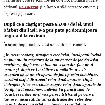
i că nu are voie să schimbe lei cu euro, moment în care
bărbatul
s-a enervat
și a început să-i adreseze cuvinte și
expresii jignitoare.
După ce a câștigat peste 65.000 de lei, unui
bărbat din Iași i s-a pus pata pe domnișoara
angajată la cazinou
În scurt timp, totul avea să scape de sub control.
„În acest context, situația a escaladat, inculpatul lovind
cu pumnul în tastatura de la un aparat de joc tip «slot
machine», după care a luat un scaun din fața unui
aparat și, după ce l-a ridicat cu mâinile, a lovit
tastatura de la un alt aparat de joc tip «slot machine»,
cauzând astfel distrugeri celor două aparate. După
violențele fizice exercitate asupra celor două aparate de
joc tip «slot machine», individul a părăsit sala de
jocuri, revenind să-și recupereze telefonul pe care îl
lăsase la încărcat. În urma distrugerilor celor două
aparate de joc tip «slot machine», a rezultat un