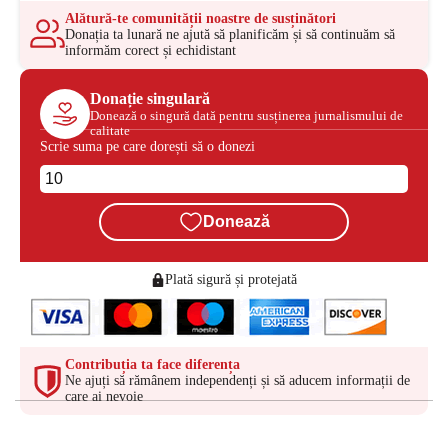
Alătură-te comunității noastre de susținători
Donația ta lunară ne ajută să planificăm și să continuăm să
informăm corect și echidistant
Donație singulară
Donează o singură dată pentru susținerea jurnalismului de
calitate
Scrie suma pe care dorești să o donezi
Donează
Plată sigură și protejată
Contribuția ta face diferența
Ne ajuți să rămânem independenți și să aducem informații de
care ai nevoie