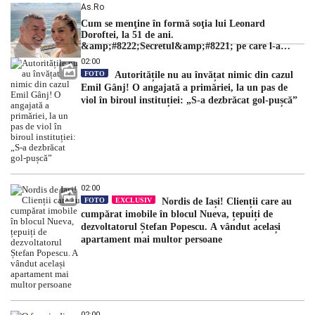
As.ro
Cum se menţine în formă soţia lui Leonard
Doroftei, la 51 de ani.
&amp;#8222;Secretul&amp;#8221; pe care l-a
dezvăluit
02:00
FOTO
Autoritățile nu au învățat nimic din cazul
Emil Gânj! O angajată a primăriei, la un pas de
viol în biroul instituției: „S-a dezbrăcat gol-pușcă”
02:00
FOTO
EXCLUSIV
Nordis de Iași! Clienții care au
cumpărat imobile în blocul Nueva, țepuiți de
dezvoltatorul Ștefan Popescu. A vândut același
apartament mai multor persoane
02:00