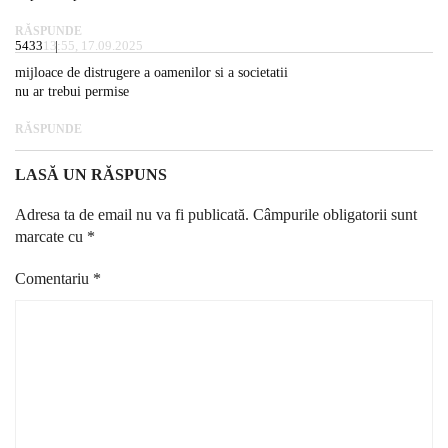
RĂSPUNDE
5433
13:55, 17.09.2025
mijloace de distrugere a oamenilor si a societatii
nu ar trebui permise
RĂSPUNDE
LASĂ UN RĂSPUNS
Adresa ta de email nu va fi publicată.
Câmpurile obligatorii sunt
marcate cu
*
Comentariu
*