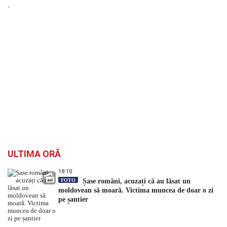
`
ULTIMA ORĂ
18:10
FOTO
Șase români, acuzați că au lăsat un
moldovean să moară. Victima muncea de doar o zi
pe șantier