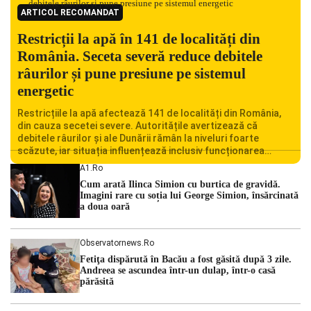
ARTICOL RECOMANDAT
Restricții la apă în 141 de localități din
România. Seceta severă reduce debitele
râurilor și pune presiune pe sistemul
energetic
Restricțiile la apă afectează 141 de localități din România,
din cauza secetei severe. Autoritățile avertizează că
debitele râurilor și ale Dunării rămân la niveluri foarte
scăzute, iar situația influențează inclusiv funcționarea
Centralei Nucleare de la Cernavodă. România se confruntă
A1.ro
cu una dintre cele mai dificile perioade din punct de vedere
Cum arată Ilinca Simion cu burtica de gravidă.
hidrologic din ultimii ani. Lipsa […]
Imagini rare cu soția lui George Simion, însărcinată
a doua oară
Observatornews.ro
Fetiţa dispărută în Bacău a fost găsită după 3 zile.
Andreea se ascundea într-un dulap, într-o casă
părăsită