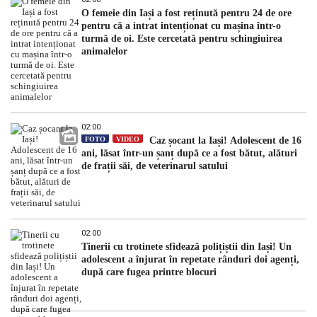
O femeie din Iași a fost reținută pentru 24 de ore
pentru că a intrat intenționat cu mașina într-o
turmă de oi. Este cercetată pentru schingiuirea
animalelor
02:00
FOTO
VIDEO
Caz șocant la Iași! Adolescent de 16
ani, lăsat într-un șanț după ce a fost bătut, alături
de frații săi, de veterinarul satului
02:00
Tinerii cu trotinete sfidează polițiștii din Iași! Un
adolescent a înjurat în repetate rânduri doi agenți,
după care fugea printre blocuri