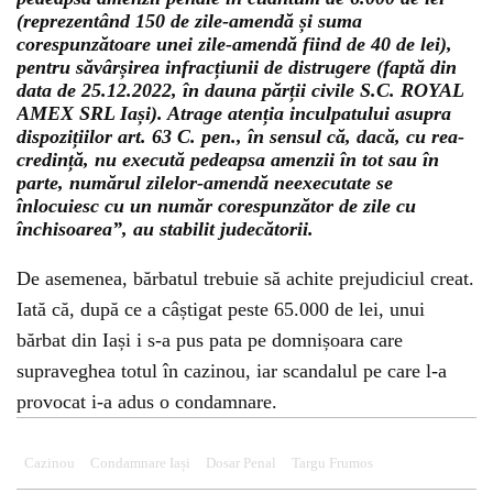
(reprezentând 150 de zile-amendă și suma
corespunzătoare unei zile-amendă fiind de 40 de lei),
pentru săvârșirea infracțiunii de distrugere (faptă din
data de 25.12.2022, în dauna părții civile S.C. ROYAL
AMEX SRL Iași). Atrage atenția inculpatului asupra
dispozițiilor art. 63 C. pen., în sensul că, dacă, cu rea-
credință, nu execută pedeapsa amenzii în tot sau în
parte, numărul zilelor-amendă neexecutate se
înlocuiesc cu un număr corespunzător de zile cu
închisoarea”, au stabilit judecătorii.
De asemenea, bărbatul trebuie să achite prejudiciul creat.
Iată că, după ce a câștigat peste 65.000 de lei, unui
bărbat din Iași i s-a pus pata pe domnișoara care
supraveghea totul în cazinou, iar scandalul pe care l-a
provocat i-a adus o condamnare.
Cazinou
Condamnare Iași
Dosar Penal
Targu Frumos