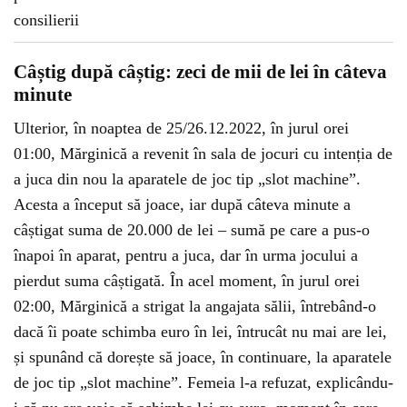
Câștig după câștig: zeci de mii de lei în câteva
minute
Ulterior, în noaptea de 25/26.12.2022, în jurul orei
01:00, Mărginică a revenit în sala de jocuri cu intenția de
a juca din nou la aparatele de joc tip „slot machine”.
Acesta a început să joace, iar după câteva minute a
câștigat suma de 20.000 de lei – sumă pe care a pus-o
înapoi în aparat, pentru a juca, dar în urma jocului a
pierdut suma câștigată. În acel moment, în jurul orei
02:00, Mărginică a strigat la angajata sălii, întrebând-o
dacă îi poate schimba euro în lei, întrucât nu mai are lei,
și spunând că dorește să joace, în continuare, la aparatele
de joc tip „slot machine”. Femeia l-a refuzat, explicându-