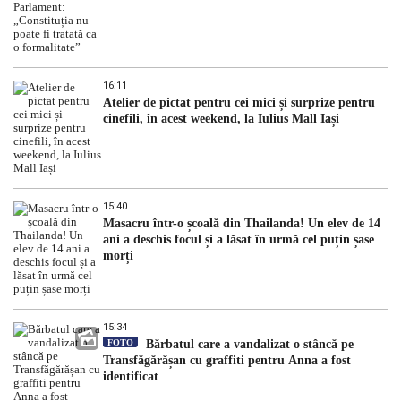
16:11
Atelier de pictat pentru cei mici și surprize pentru
cinefili, în acest weekend, la Iulius Mall Iași
15:40
Masacru într-o școală din Thailanda! Un elev de 14
ani a deschis focul și a lăsat în urmă cel puțin șase
morți
15:34
FOTO
Bărbatul care a vandalizat o stâncă pe
Transfăgărășan cu graffiti pentru Anna a fost
identificat