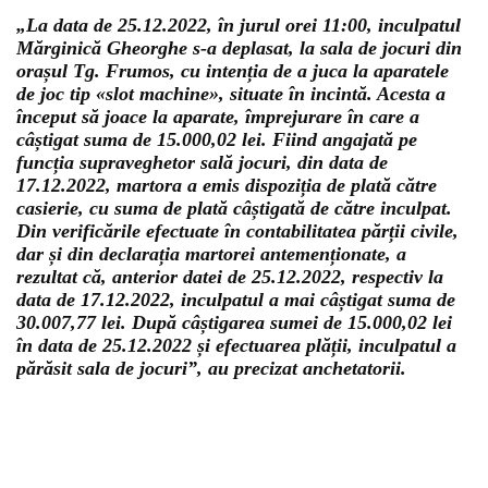
„La data de 25.12.2022, în jurul orei 11:00, inculpatul
Mărginică Gheorghe s-a deplasat, la sala de jocuri din
orașul Tg. Frumos, cu intenția de a juca la aparatele
de joc tip «slot machine», situate în incintă. Acesta a
început să joace la aparate, împrejurare în care a
câștigat suma de 15.000,02 lei. Fiind angajată pe
funcția supraveghetor sală jocuri, din data de
17.12.2022, martora a emis dispoziția de plată către
casierie, cu suma de plată câștigată de către inculpat.
Din verificările efectuate în contabilitatea părții civile,
dar și din declarația martorei antemenționate, a
rezultat că, anterior datei de 25.12.2022, respectiv la
data de 17.12.2022, inculpatul a mai câștigat suma de
30.007,77 lei. După câștigarea sumei de 15.000,02 lei
în data de 25.12.2022 și efectuarea plății, inculpatul a
părăsit sala de jocuri”, au precizat anchetatorii.