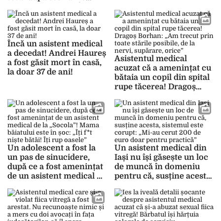
scenariu șoc: „A vrut să
reporterilor BZI: „În
se răzbune”
momentul de față nu pot
să vă dau dreptate, dar
cred că aveți dreptate”
Încă un asistent medical
a decedat! Andrei Haureș
Asistentul medical
a fost găsit mort în casă,
acuzat că a amenințat cu
la doar 37 de ani!
bătaia un copil din spital
rupe tăcerea! Dragoș
Borhan: „Am trecut prin
toate stările posibile, de
la nervi, supărare, orice”
Un adolescent a fost la
Un asistent medical din
un pas de sinucidere,
Iași nu își găsește un loc
după ce a fost amenințat
de muncă în domeniu
de un asistent medical de
pentru că, susține acesta,
la „Socola”! Mama
sistemul este corupt:
băiatului este în șoc: „Îți
„Mi-au cerut 200 de euro
f*t niște bătăi! Îți rup
doar pentru practică”
oasele”