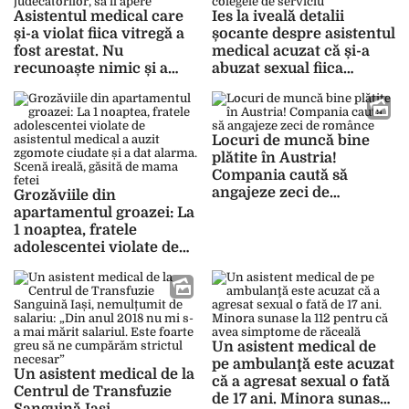
Asistentul medical care
Ies la iveală detalii
și-a violat fiica vitregă a
șocante despre asistentul
fost arestat. Nu
medical acuzat că și-a
recunoaște nimic și a
abuzat sexual fiica
mers cu doi avocați în
vitregă! Bărbatul își
fața judecătorilor, să îl
hărțuia colegele de
apere
serviciu
Locuri de muncă bine
plătite în Austria!
Compania caută să
angajeze zeci de
Grozăviile din
românce
apartamentul groazei: La
1 noaptea, fratele
adolescentei violate de
asistentul medical a auzit
zgomote ciudate și a dat
alarma. Scenă ireală,
găsită de mama fetei
Un asistent medical de
pe ambulanţă este acuzat
Un asistent medical de la
că a agresat sexual o fată
Centrul de Transfuzie
de 17 ani. Minora sunase