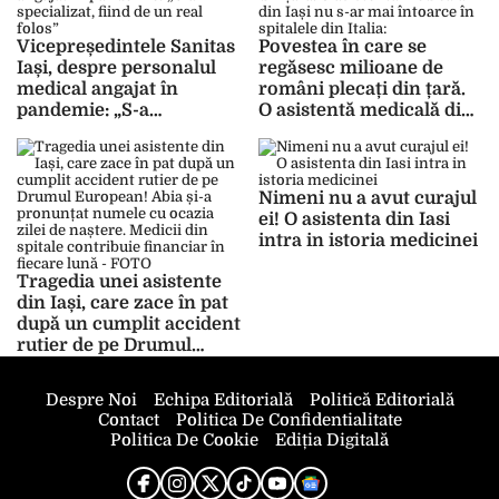
Vicepreședintele Sanitas
Povestea în care se
Iași, despre personalul
regăsesc milioane de
medical angajat în
români plecați din țară.
pandemie: „S-a
O asistentă medicală din
specializat, fiind de un
Iași nu s-ar mai întoarce
real folos”
în spitalele din Italia:
„Primii bani pe care i-am
făcut au fost 3 euro, după
Nimeni nu a avut curajul
o injecție”
ei! O asistenta din Iasi
intra in istoria medicinei
Tragedia unei asistente
din Iași, care zace în pat
după un cumplit accident
rutier de pe Drumul
European! Abia și-a
pronunțat numele cu
Despre Noi
Echipa Editorială
Politică Editorială
ocazia zilei de naștere.
Contact
Politica De Confidentialitate
Medicii din spitale
Politica De Cookie
Ediția Digitală
contribuie financiar în
fiecare lună – FOTO