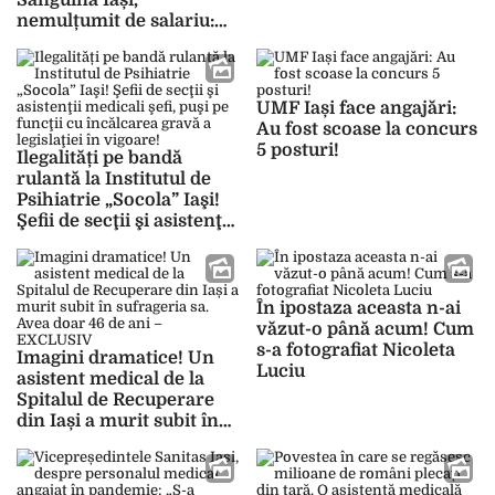
Sanguină Iași,
la 112 pentru că avea
nemulțumit de salariu:
simptome de răceală
„Din anul 2018 nu mi s-a
mai mărit salariul. Este
foarte greu să ne
cumpărăm strictul
UMF Iași face angajări:
necesar”
Au fost scoase la concurs
5 posturi!
Ilegalități pe bandă
rulantă la Institutul de
Psihiatrie „Socola” Iaşi!
Şefii de secţii şi asistenţii
medicali şefi, puşi pe
funcţii cu încălcarea
gravă a legislaţiei în
vigoare!
În ipostaza aceasta n-ai
văzut-o până acum! Cum
s-a fotografiat Nicoleta
Imagini dramatice! Un
Luciu
asistent medical de la
Spitalul de Recuperare
din Iași a murit subit în
sufrageria sa. Avea doar
46 de ani – EXCLUSIV