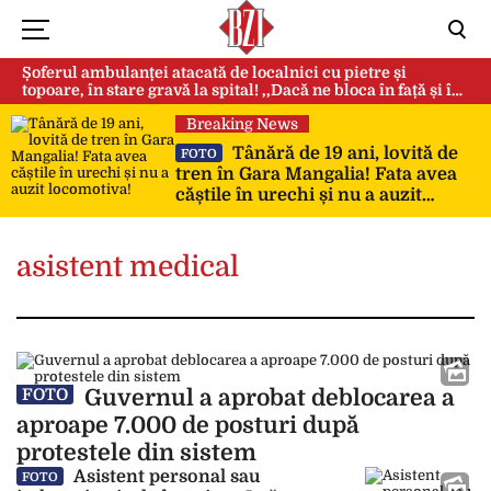
Șoferul ambulanței atacată de localnici cu pietre și
topoare, în stare gravă la spital! ,,Dacă ne bloca în față și în
spate, ne omorau…”
Breaking News
Tânără de 19 ani, lovită de
FOTO
tren în Gara Mangalia! Fata avea
căștile în urechi și nu a auzit
locomotiva!
asistent medical
Guvernul a aprobat deblocarea a
FOTO
aproape 7.000 de posturi după
protestele din sistem
Asistent personal sau
FOTO