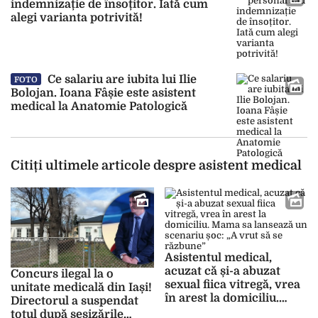
indemnizație de însoțitor. Iată cum
alegi varianta potrivită!
Ce salariu are iubita lui Ilie
FOTO
Bolojan. Ioana Fâșie este asistent
medical la Anatomie Patologică
Citiți ultimele articole despre asistent medical
Asistentul medical,
acuzat că și-a abuzat
Concurs ilegal la o
sexual fiica vitregă, vrea
unitate medicală din Iași!
în arest la domiciliu.
Directorul a suspendat
Mama sa lansează un
totul după sesizările