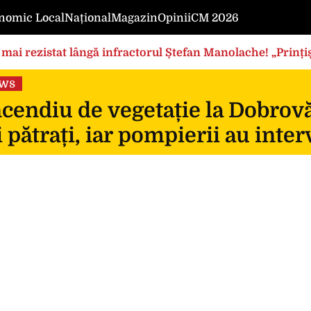
nomic Local
Național
Magazin
Opinii
CM 2026
mai rezistat lângă infractorul Ștefan Manolache! „Prințișo
ews
cendiu de vegetație la Dobrovă
 pătrați, iar pompierii au inte