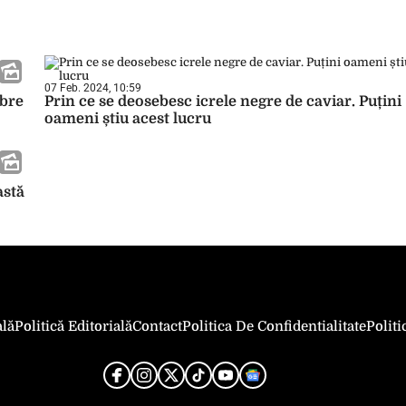
07 Feb. 2024, 10:59
ibre
Prin ce se deosebesc icrele negre de caviar. Puțini
oameni știu acest lucru
astă
ală
Politică Editorială
Contact
Politica De Confidentialitate
Polit