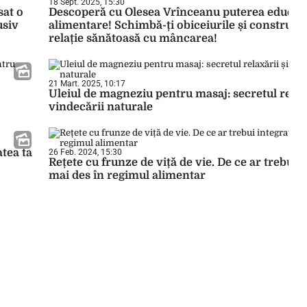
18 Sept. 2025, 15:30
sat o
Descoperă cu Olesea Vrînceanu puterea educați
usiv
alimentare! Schimbă-ți obiceiurile și construieș
relație sănătoasă cu mâncarea!
21 Mart. 2025, 10:17
Uleiul de magneziu pentru masaj: secretul relaxă
vindecării naturale
tea ta
26 Feb. 2024, 15:30
Rețete cu frunze de viță de vie. De ce ar trebui 
mai des în regimul alimentar