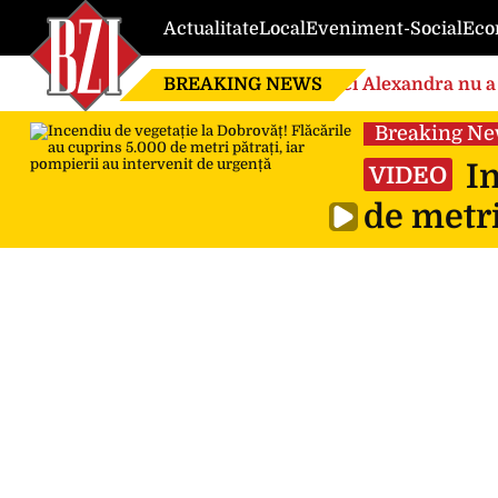
Actualitate
Local
Eveniment-Social
Eco
BREAKING NEWS
Nici Alexandra nu a 
de căsnicie
Breaking N
In
VIDEO
de metri