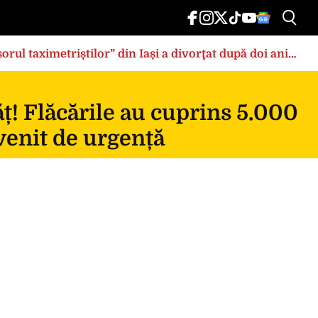
rul taximetriștilor” din Iași a divorţat după doi ani
ț! Flăcările au cuprins 5.000
rvenit de urgență