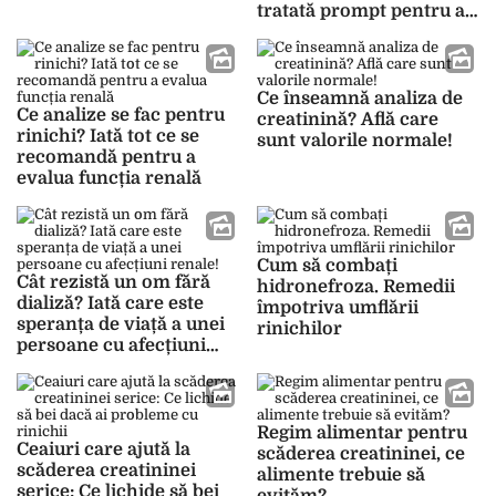
tratată prompt pentru a
preveni complicațiile
Ce înseamnă analiza de
Ce analize se fac pentru
creatinină? Află care
rinichi? Iată tot ce se
sunt valorile normale!
recomandă pentru a
evalua funcția renală
Cum să combați
Cât rezistă un om fără
hidronefroza. Remedii
dializă? Iată care este
împotriva umflării
speranța de viață a unei
rinichilor
persoane cu afecțiuni
renale!
Regim alimentar pentru
Ceaiuri care ajută la
scăderea creatininei, ce
scăderea creatininei
alimente trebuie să
serice: Ce lichide să bei