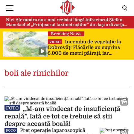
Nici Alexandra nu a mai rezistat lângă infractorul Ștefan
Manolache! „Prințișorul taximetriștilor” din Iași a divorţat
după doi ani de căsnicie
Breaking News
Incendiu de vegetație la
VIDEO
Dobrovăț! Flăcările au cuprins
5.000 de metri pătrați, iar
pompierii au intervenit de urgență
boli ale rinichilor
„M-am vindecat de insuficiență
FOTO
renală”. Iată ce tot ce trebuie să știi
despre această boală!
Preț operație laparoscopică
FOTO