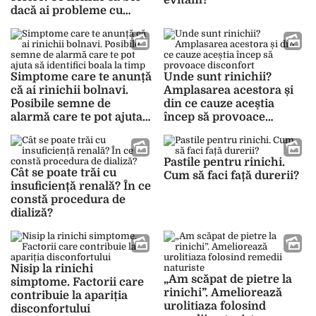
evităm?
dacă ai probleme cu
rinichii
Simptome care te anunță
Unde sunt rinichii?
că ai rinichii bolnavi.
Amplasarea acestora și
Posibile semne de
din ce cauze aceștia
alarmă care te pot ajuta
încep să provoace
să identifici boala la timp
disconfort
Pastile pentru rinichi.
Cât se poate trăi cu
Cum să faci față durerii?
insuficiență renală? În ce
constă procedura de
dializă?
Nisip la rinichi
„Am scăpat de pietre la
simptome. Factorii care
rinichi”. Ameliorează
contribuie la apariția
urolitiaza folosind
disconfortului