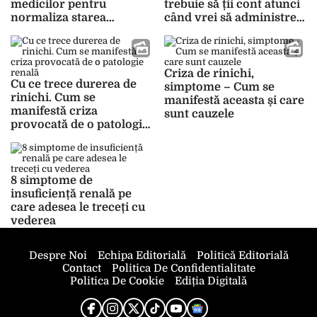
medicilor pentru
trebuie să ții cont atunci
normaliza starea
când vrei să administrezi
rinichilor
un medicament
Criza de rinichi,
Cu ce trece durerea de
simptome – Cum se
rinichi. Cum se
manifestă aceasta și care
manifestă criza
sunt cauzele
provocată de o patologie
renală
8 simptome de
insuficiență renală pe
care adesea le treceți cu
vederea
Despre Noi
Echipa Editorială
Politică Editorială
Contact
Politica De Confidentialitate
Politica De Cookie
Ediția Digitală