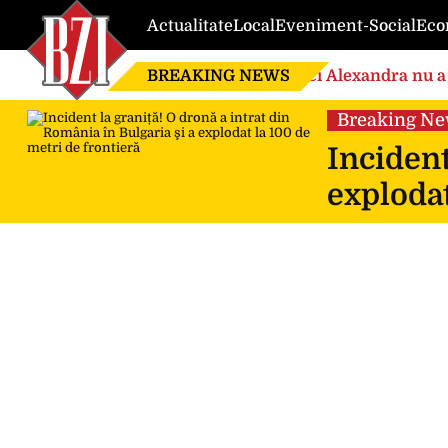
Actualitate
Local
Eveniment-Social
Eco
BREAKING NEWS
Nici Alexandra nu a 
de căsnicie
Breaking N
Incident
explodat