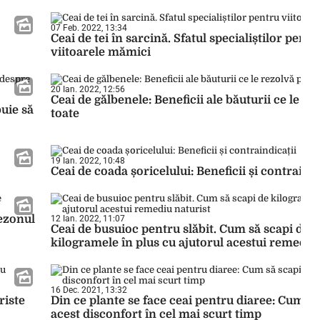
07 Feb. 2022, 13:34
Ceai de tei în sarcină. Sfatul specialiștilor pentr
viitoarele mămici
20 Ian. 2022, 12:56
Ceai de gălbenele: Beneficii ale băuturii ce le re
buie să
toate
19 Ian. 2022, 10:48
Ceai de coada șoricelului: Beneficii și contraindi
sezonul
12 Ian. 2022, 11:07
Ceai de busuioc pentru slăbit. Cum să scapi de
kilogramele în plus cu ajutorul acestui remediu
16 Dec. 2021, 13:32
riste
Din ce plante se face ceai pentru diaree: Cum să
acest disconfort în cel mai scurt timp