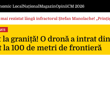
nomic Local
Național
Magazin
Opinii
CM 2026
mai rezistat lângă infractorul Ștefan Manolache! „Prințișo
ews
 la graniță! O dronă a intrat di
 la 100 de metri de frontieră