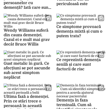
persoanelor cu
periculoasă este
demență? Iată care sunt
primele semne!
Ce simptome provoacă
Wendy Williams suferă
demența mixtă și cum o
din cauza demenței.
putem trata?
Cazul ei e mult mai grav
decât Bruce Willis
Ce reprezintă demența
Gust metalic în gură. Ce
senilă și care sunt
afecțiuni se pot ascunde
factorii de risc
sub acest simptom
neplăcut
Ultima fază a demenței.
Demența în faza
Prin ce stări trece o
terminală. Cum să
persoană în această