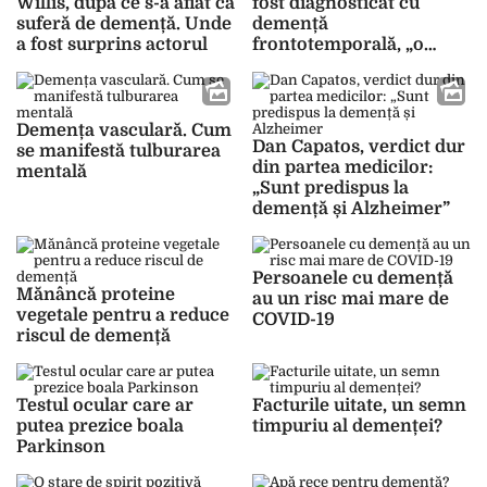
Willis, după ce s-a aflat că
fost diagnosticat cu
suferă de demență. Unde
demență
a fost surprins actorul
frontotemporală, „o
boală cruntă”, a declarat
familia sa
Demența vasculară. Cum
Dan Capatos, verdict dur
se manifestă tulburarea
din partea medicilor:
mentală
„Sunt predispus la
demență și Alzheimer”
Persoanele cu demență
Mănâncă proteine ​​
au un risc mai mare de
vegetale pentru a reduce
COVID-19
riscul de demență
Testul ocular care ar
Facturile uitate, un semn
putea prezice boala
timpuriu al demenței?
Parkinson