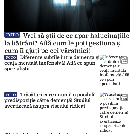
Vrei să știi de ce apar halucinațiile
FOTO
la bătrâni? Află cum le poți gestiona și
cum îi ajuți pe cei vârstnici!
Diferențe subtile între demența și
FOTO
ceața mentală inofensivă! Află ce spun
specialiștii
Trăsături care anunță o posibilă
FOTO
predispoziție către demență! Studiul
avertizează asupra riscului ridicat