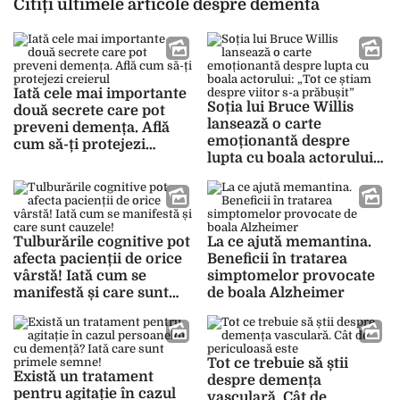
Citiți ultimele articole despre dementa
Iată cele mai importante
Soția lui Bruce Willis
două secrete care pot
lansează o carte
preveni demența. Află
emoționantă despre
cum să-ți protejezi
lupta cu boala actorului:
creierul
„Tot ce știam despre
viitor s-a prăbușit”
Tulburările cognitive pot
La ce ajută memantina.
afecta pacienții de orice
Beneficii în tratarea
vârstă! Iată cum se
simptomelor provocate
manifestă și care sunt
de boala Alzheimer
cauzele!
Tot ce trebuie să știi
Există un tratament
despre demența
pentru agitație în cazul
vasculară. Cât de