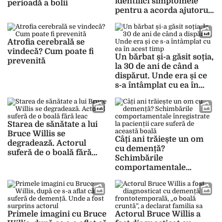
identifici simptomele
perioadă a bolii
pentru a acorda ajutorul
necesar pacientului
Atrofia cerebrală se
vindecă? Cum poate fi
Un bărbat și-a găsit soția,
prevenită
la 30 de ani de când a
dispărut. Unde era și ce
s-a întâmplat cu ea în
acest timp
Starea de sănătate a lui
Bruce Willis se
Câți ani trăiește un om
degradează. Actorul
cu demență?
suferă de o boală fără
Schimbările
leac
comportamentale
înregistrate la pacienții
care suferă de această
boală
Primele imagini cu Bruce
Actorul Bruce Willis a