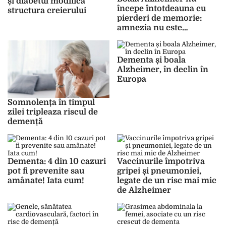
și diabetul modifica
începe întotdeauna cu
structura creierului
pierderi de memorie:
amnezia nu este
neaparat un simptom
clar
Dementa și boala
Alzheimer, în declin în
Europa
Somnolența în timpul
zilei tripleaza riscul de
demență
Dementa: 4 din 10 cazuri
Vaccinurile împotriva
pot fi prevenite sau
gripei și pneumoniei,
amânate! Iata cum!
legate de un risc mai mic
de Alzheimer