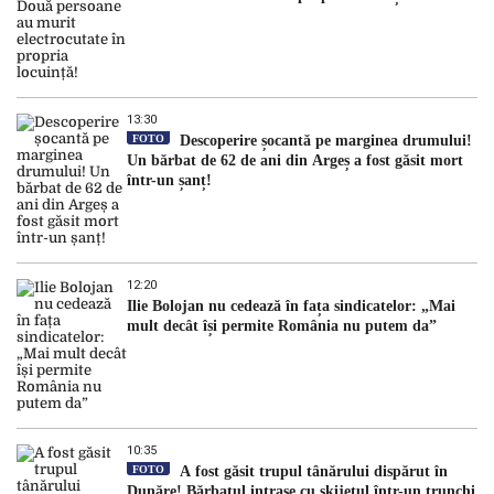
13:30
FOTO
Descoperire șocantă pe marginea drumului!
Un bărbat de 62 de ani din Argeș a fost găsit mort
într-un șanț!
12:20
Ilie Bolojan nu cedează în fața sindicatelor: „Mai
mult decât își permite România nu putem da”
10:35
FOTO
A fost găsit trupul tânărului dispărut în
Dunăre! Bărbatul intrase cu skijetul într-un trunchi