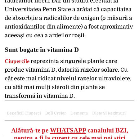
radicalilor liberi. Dar un studiu efectuat la
Universitatea Penn State a arătat că capacitatea
de absorbție a radicalilor de oxigen (o măsură a
antioxidanților din alimente) a fost aproximativ
aceeași cu cea a ardeilor roșii.
Sunt bogate în vitamina D
Ciupercile
reprezinta singurele plante care
produc vitamina D, datorită razelor solare. Cu
cât este mai ridicat nivelul razelor ultraviolete,
cu atât mai mulți steroli din plante se
transformă în vitamina D.
Beneficii Ciuperci
Boli Creier
Dementa
Diete Si Regimuri
Alătură-te pe
WHATSAPP
canalului BZI,
pentru a fi la curent cu cele mai noi știri