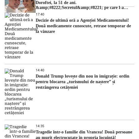
Doroftei, la 51 de ani.
&amp;#8222;Secretul&amp;#8221; pe care l-a
dezvăluit
17:40
Decizie de ultimă oră a Agenției Medicamentului!
Două medicamente cunoscute, retrase temporar de
la vânzare
14:40
Donald Trump lovește din nou în imigrație: ordin
pentru blocarea „turismului de naștere” și
restrângerea cetățeniei
14:35
Tragedie într-o familie din Vrancea! Două persoane
au murit electrocutate în propria locuință!