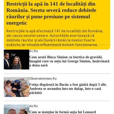
Restricții la apă în 141 de localități din
România. Seceta severă reduce debitele
râurilor și pune presiune pe sistemul
energetic
Restricțiile la apă afectează 141 de localități din România,
din cauza secetei severe. Autoritățile avertizează că
debitele râurilor și ale Dunării rămân la niveluri foarte
scăzute, iar situația influențează inclusiv funcționarea
Centralei Nucleare de la Cernavodă. România se confruntă
A1.ro
cu una dintre cele mai dificile perioade din punct de vedere
Cum arată Ilinca Simion cu burtica de gravidă.
hidrologic din ultimii ani. Lipsa […]
Imagini rare cu soția lui George Simion, însărcinată
a doua oară
Observatornews.ro
Fetiţa dispărută în Bacău a fost găsită după 3 zile.
Andreea se ascundea într-un dulap, într-o casă
părăsită
As.ro
Cum se menţine în formă soţia lui Leonard