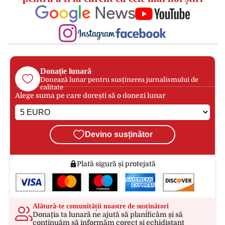
Donație lunară
Donează lunar pentru susținerea jurnalismului de
calitate
Alege suma pe care dorești să o donezi lunar
Devino susținător
Plată sigură și protejată
Alătură-te comunității noastre de susținători
Donația ta lunară ne ajută să planificăm și să
continuăm să informăm corect și echidistant