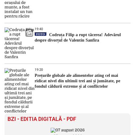
19:40
FOTO
Codruța Filip a rupt tăcerea! Adevărul
despre divorțul de Valentin Sanfira
19:20
Prețurile globale ale alimentelor ating cel mai
ridicat nivel din ultimii trei ani și jumătate, pe
fondul căldurii extreme și al conflictelor
BZI - EDITIA DIGITALĂ - PDF