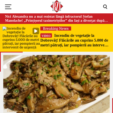
Nici Alexandra nu a mai rezistat lângă infractorul Ștefan
Manolache! „Prințișorul taximetriștilor” din Iași a divorţat după
doi ani de căsnicie
Breaking News
Incendiu de vegetație la
VIDEO
Dobrovăț! Flăcările au cuprins 5.000 de
metri pătrați, iar pompierii au intervenit
de urgență