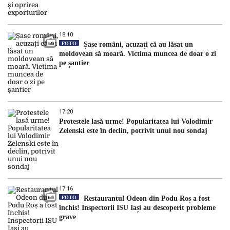
18:10
FOTO
Șase români, acuzați că au lăsat un
moldovean să moară. Victima muncea de doar o zi
pe șantier
17:20
Protestele lasă urme! Popularitatea lui Volodimir
Zelenski este în declin, potrivit unui nou sondaj
17:16
FOTO
Restaurantul Odeon din Podu Roș a fost
închis! Inspectorii ISU Iași au descoperit probleme
grave