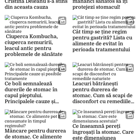
Cristina Deleanu s-a stins
mănânci sănătos să îți
din aceasta cauza
protejezi stomacul!
Cât timp se ține regim
Ciuperca Kombucha,
pentru gastrită? Lista cu
ciuperca nemuririi,
alimente de evitat în
leacul antic pentru
perioada tratamentului
problemele de sănătate
Ce boli semnalează
Leacuri bătrânești
durerile de stomac în
pentru durerea de
capul pieptului.
stomac. Cum să scapi de
Principalele cauze și
disconfort cu remediile
posibile tratamente
naturiste
Ce înseamnă pereți
Mâncare pentru durerea
îngroșați la stomac. Care
de stomac. Ce alimente
este dimensiunea