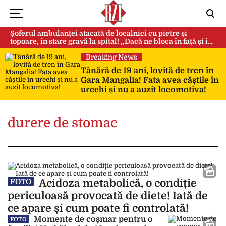
Șoferul ambulanței atacată de localnici cu pietre și
topoare, în stare gravă la spital! ,,Dacă ne bloca în față și în
spate, ne omorau…”
Breaking News
Tânără de 19 ani, lovită de tren în
Gara Mangalia! Fata avea căștile în
urechi și nu a auzit locomotiva!
durere de stomac
Acidoza metabolică, o condiție
FOTO
periculoasă provocată de diete! Iată de
ce apare și cum poate fi controlată!
Momente de coșmar pentru o
FOTO