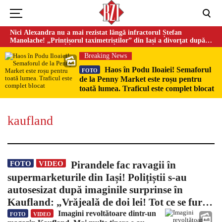
Nici Alexandra nu a mai rezistat lângă infractorul Ștefan
Manolache! „Prințișorul taximetriștilor” din Iași a divorţat după
doi ani de căsnicie
Breaking News
Haos în Podu Iloaiei! Semaforul
FOTO
de la Penny Market este roșu pentru
toată lumea. Traficul este complet blocat
kaufland
Could not play video.
There was a problem trying to load the video.
Pirandele fac ravagii în
FOTO
VIDEO
Error code: html5_video:4
supermarketurile din Iași! Polițiștii s-au
autosesizat după imaginile surprinse în
Kaufland: „Vrăjeală de doi lei! Tot ce se fură e
manevră cu paznicii”
Imagini revoltătoare dintr-un
FOTO
VIDEO