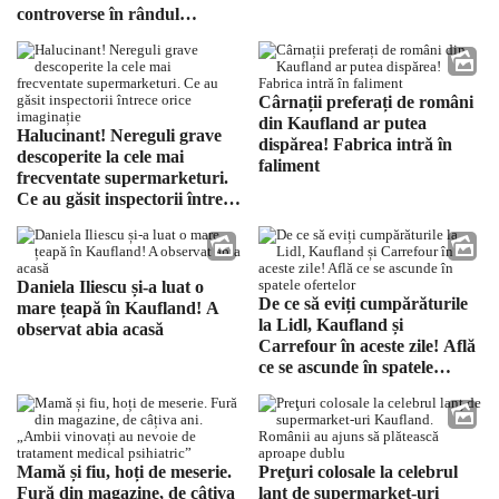
controverse în rândul
românilor
Cârnații preferați de români
din Kaufland ar putea
Halucinant! Nereguli grave
dispărea! Fabrica intră în
descoperite la cele mai
faliment
frecventate supermarketuri.
Ce au găsit inspectorii întrece
orice imaginație
Daniela Iliescu și-a luat o
De ce să eviți cumpărăturile
mare țeapă în Kaufland! A
la Lidl, Kaufland și
observat abia acasă
Carrefour în aceste zile! Află
ce se ascunde în spatele
ofertelor
Mamă și fiu, hoți de meserie.
Preţuri colosale la celebrul
Fură din magazine, de câțiva
lanţ de supermarket-uri