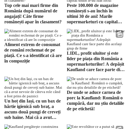
Top cele mai mari firme din
Peste 100.000 de magazine
România după numărul de
românești s-au închis în
angajați! Câte firme
ultimi 30 de ani! Marile
românești apar în clasament?
supermarketuri cu capital
străin le-au luat locul
Aliment extrem de consumat
de români rechemat de pe
LIDL, profit uluitor și este
piață. Ce s-a identificat că are
lider pe piața din România a
în compoziție
supermarketurilor! A depășit
Kaufland care face parte din
același grup de firme
De unde se aduce carnea de
porc la Kaufland: Românii o
Un hoț din Iași, cu un bax de
cumpără, dar nu știu detaliile
hârtie igienică sub braț, a
de pe etichetă!
ascuns două pungi de creveți
sub haine. Mai că a avut
nevoie de câteva role când a
fost prins de paznici