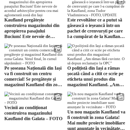
Kaufland pregătește
Este revoltător ce a putut să
construirea magazinului din
găsească o ieșeancă într-un
apropierea pasajului
pachet de crenvurști pe care
Bucium! Este nevoie de
l-a cumpărat de la Kaufland,
acordul arhitecților pentru
zona Tudor Vladimirescu –
cea mai aglomerată zonă din
FOTO, UPDATE
Iași
Pe șoseaua Națională din Iași
O polițistă din Iași a rămas
va fi construit un centru
șocată când a citit ce scrie pe
comercial! Se pregătește și
eticheta unui produs din
magazinul Kaufland din zona
magazinul Kaufland. „Am
Galata. Votul final, în cursul
rămas fără cuvinte. O să
săptămânii – FOTO
depun reclamație la OPC”
Vecinii au condiționat
Un nou magazin Kaufland va
construirea magazinului
fi construit în zona Galata!
Kaufland din Galata – FOTO
Mai multe proiecte imobiliare
sunt anunțate în vecinătate –