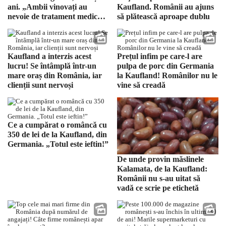
ani. „Ambii vinovați au
Kaufland. Românii au ajuns
nevoie de tratament medical
să plătească aproape dublu
psihiatric”
Kaufland a interzis acest
Prețul infim pe care-l are
lucru! Se întâmplă într-un
pulpa de porc din Germania
mare oraș din România, iar
la Kaufland! Românilor nu le
clienții sunt nervoși
vine să creadă
Ce a cumpărat o româncă cu
350 de lei de la Kaufland, din
Germania. „Totul este ieftin!”
De unde provin măslinele
Kalamata, de la Kaufland:
Românii nu s-au uitat să
vadă ce scrie pe etichetă