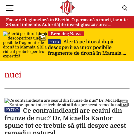
Focar de legioneloză în Elveția! O persoană a murit, iar alte
26 sunt infectate. Autoritățile investighează sursa
contaminării
Breaking News
Alertă pe litoral după
FOTO
descoperirea unor posibile
fragmente de dronă în Mamaia.
SRI a ridicat probele pentru
expertiză
nuci
Ce contraindicații are ceaiul din
FOTO
frunze de nuc? Dr. Micaella Kantor
spune tot ce trebuie să știi despre acest
remediu natural