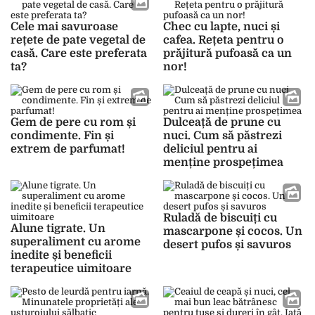
Cele mai savuroase
Chec cu lapte, nuci și
rețete de pate vegetal de
cafea. Rețeta pentru o
casă. Care este preferata
prăjitură pufoasă ca un
ta?
nor!
Gem de pere cu rom și
Dulceață de prune cu
condimente. Fin și
nuci. Cum să păstrezi
extrem de parfumat!
deliciul pentru ai
menține prospețimea
Ruladă de biscuiți cu
Alune tigrate. Un
mascarpone și cocos. Un
superaliment cu arome
desert pufos și savuros
inedite și beneficii
terapeutice uimitoare