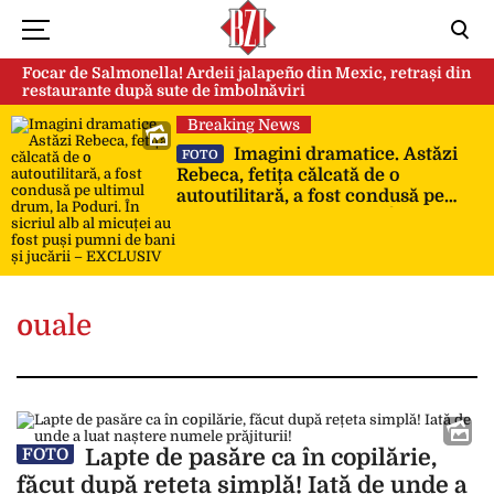
Focar de Salmonella! Ardeii jalapeño din Mexic, retrași din
restaurante după sute de îmbolnăviri
Breaking News
Imagini dramatice. Astăzi
FOTO
Rebeca, fetița călcată de o
autoutilitară, a fost condusă pe
ultimul drum, la Poduri. În sicriul
alb al micuței au fost puși pumni
de bani și jucării – EXCLUSIV
ouale
Lapte de pasăre ca în copilărie,
FOTO
făcut după rețeta simplă! Iată de unde a