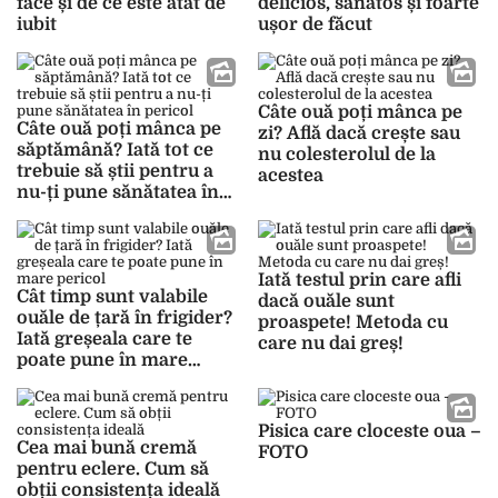
face și de ce este atât de
delicios, sănătos și foarte
iubit
ușor de făcut
Câte ouă poți mânca pe
Câte ouă poți mânca pe
zi? Află dacă crește sau
săptămână? Iată tot ce
nu colesterolul de la
trebuie să știi pentru a
acestea
nu-ți pune sănătatea în
pericol
Iată testul prin care afli
Cât timp sunt valabile
dacă ouăle sunt
ouăle de țară în frigider?
proaspete! Metoda cu
Iată greșeala care te
care nu dai greș!
poate pune în mare
pericol
Pisica care cloceste oua –
Cea mai bună cremă
FOTO
pentru eclere. Cum să
obții consistența ideală