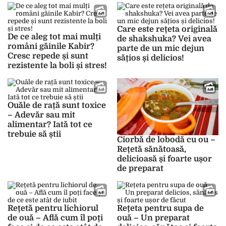
nevoie!
Care este rețeta originală
De ce aleg tot mai mulți
de shakshuka? Vei avea
români găinile Kabir?
parte de un mic dejun
Cresc repede și sunt
sățios și delicios!
rezistente la boli și stres!
Ouăle de rață sunt toxice
– Adevăr sau mit
alimentar? Iată tot ce
trebuie să știi
Ciorbă de lobodă cu ou –
Rețetă sănătoasă,
delicioasă și foarte ușor
de preparat
Rețetă pentru lichiorul
Rețeta pentru supa de
de ouă – Află cum îl poți
ouă – Un preparat