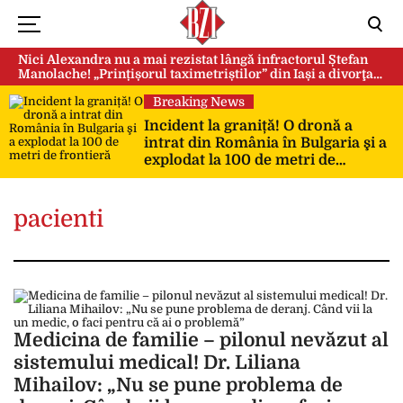
Nici Alexandra nu a mai rezistat lângă infractorul Ștefan
Manolache! „Prințișorul taximetriștilor” din Iași a divorţat
după doi ani de căsnicie
Breaking News
Incident la graniță! O dronă a
intrat din România în Bulgaria şi a
explodat la 100 de metri de
frontieră
pacienti
Medicina de familie – pilonul nevăzut al
sistemului medical! Dr. Liliana
Mihailov: „Nu se pune problema de