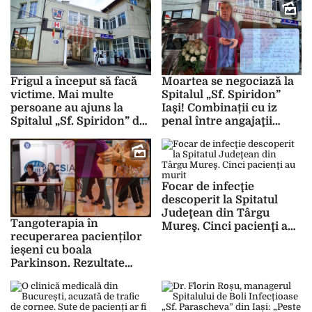
Frigul a început să facă
Moartea se negociază la
victime. Mai multe
Spitalul „Sf. Spiridon”
persoane au ajuns la
Iaşi! Combinații cu iz
Spitalul „Sf. Spiridon” din
penal între angajaţii
Iaşi în stare de
unității medicale şi
hipotermie
patronii firmelor de
pompe funebre! –
ÎNREGISTRARE
Focar de infecţie
AUDIO/VIDEO
descoperit la Spitatul
Judeţean din Târgu
Tangoterapia în
Mureş. Cinci pacienţi au
recuperarea pacienților
murit
ieșeni cu boala
Parkinson. Rezultate
după doar o oră de dans
– GALERIE FOTO