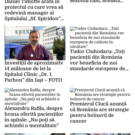
sezonul cald, aceasta
Daniel Timofte arată în
reprezintă o patologie
proiectul cu care vrea să
importantă” – FOTO
redevină manager al
Spitalului „Sf. Spiridon”
incompetența cu care a
condus unitatea
medicală! Chirurgul nu
are niciun plan concret,
ci se bazează pe
Tudor Ciuhodaru: „Toți
finalizarea Spitalului
pacienții din România
Regional de Urgență –
vor beneficia de noi
Investiții de aproximativ
FOTO
standarde europene de
14 milioane de lei la
calitate în sănătate”
Spitalul Clinic „Dr. I.
Parhon” din Iași – FOTO
Premierul Ciucă anunță
Alexandru Rafila, despre
că România are strategie
hrana oferită pacienților
pentru bolnavii de
în spitale: „Nu poţi să
cancer
schimbi o mentalitate”