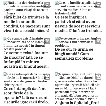
paliative
beneficiază de anestezie
generală
Fără bilet de trimitere la
Ce este îngrijirea
medic în anumite
paliativă și când avem
condiții. Ce pacienți sunt
nevoie de acest serviciu
vizați de această măsură
medical? Iată ce trebuie
să știi!
De ce curge urina pe
Ce semne există înainte
lângă sondă? Cum
de moarte? Iată ce se
semnalezi problema
întâmplă în mintea
noastră în timpul acestui
proces!
Ce se întâmplă dacă nu
scoți firele de la
operație? Iată care sunt
riscurile ignorării firelor
A ajuns la Spitalul „Prof.