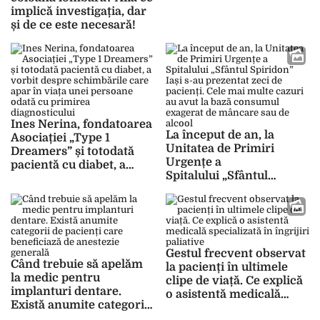
că au o urgență
implică investigația, dar
medicală!
și de ce este necesară!
Ines Nerina, fondatoarea
La început de an, la
Asociației „Type 1
Unitatea de Primiri
Dreamers” și totodată
Urgențe a
pacientă cu diabet, a
Spitalului „Sfântul
vorbit despre
Spiridon” Iași s-au
schimbările care apar în
prezentat zeci de
viața unei persoane
pacienți. Cele mai multe
odată cu primirea
cazuri au avut la bază
diagnosticului
consumul exagerat de
Gestul frecvent observat
mâncare sau de alcool
Când trebuie să apelăm
la pacienți în ultimele
la medic pentru
clipe de viață. Ce explică
implanturi dentare.
o asistentă medicală
Există anumite categorii
specializată în îngrijiri
de pacienți care