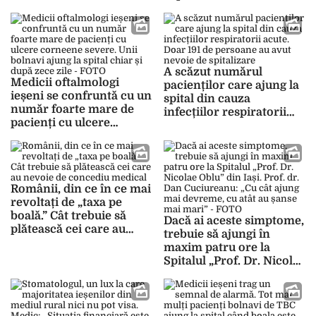
IRM sunt limitate la o oră
– FOTO
A scăzut numărul
Medicii oftalmologi
pacienților care ajung la
ieșeni se confruntă cu un
spital din cauza
număr foarte mare de
infecțiilor respiratorii
pacienți cu ulcere
acute. Doar 191 de
corneene severe. Unii
persoane au avut nevoie
bolnavi ajung la spital
de spitalizare
chiar și după zece zile –
FOTO
Românii, din ce în ce mai
revoltați de „taxa pe
boală.” Cât trebuie să
Dacă ai aceste simptome,
plătească cei care au
trebuie să ajungi în
nevoie de concediu
maxim patru ore la
medical
Spitalul „Prof. Dr. Nicolae
Oblu” din Iași. Prof. dr.
Dan Cuciureanu: „Cu cât
ajung mai devreme, cu
atât au șanse mai mari” –