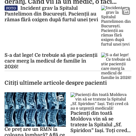
deranj. Când vii la un medic, o faci
pentru că ai o problemă”
Incident grav la Spitalul
FOTO
Pantelimon din București. Pacienții au
rămas fără oxigen după furtul unei țevi
S-a dat lege! Ce trebuie să știe pacienții
care merg la medicul de familie în
2026!
Citiți ultimele articole despre pacienti
Pacienți din toată
Moldova vin să se
trateze la Spitalul „Sf.
Ce preț are un RMN la
Spiridon” Iași. Toți cred
coloana lombară? Află ce