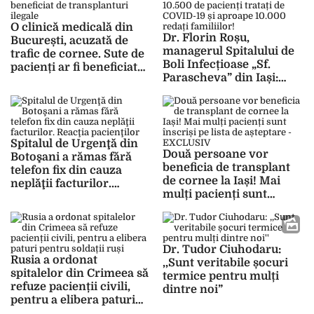
O clinică medicală din
Dr. Florin Roșu,
București, acuzată de
managerul Spitalului de
trafic de cornee. Sute de
Boli Infecțioase „Sf.
pacienți ar fi beneficiat
Parascheva” din Iași:
de transplanturi ilegale
„Peste 10.500 de pacienți
tratați de COVID-19 și
aproape 10.000 redați
familiilor!”
Spitalul de Urgenţă din
Două persoane vor
Botoşani a rămas fără
beneficia de transplant
telefon fix din cauza
de cornee la Iași! Mai
neplăţii facturilor.
mulți pacienți sunt
Reacţia pacienţilor
înscriși pe lista de
așteptare – EXCLUSIV
Dr. Tudor Ciuhodaru:
Rusia a ordonat
,,Sunt veritabile șocuri
spitalelor din Crimeea să
termice pentru mulți
refuze pacienții civili,
dintre noi”
pentru a elibera paturi
pentru soldații ruși