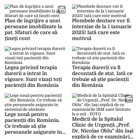
„Aproximativ o treime
din numărul de pacienți
din spital sunt
diagnosticați cu această
Plan de îngrijire a unei
Plombele dentare vor fi
boală”
persoane imobilizate la
interzise de la 1 ianuarie
pat. Sfaturi de care să
2025! Iată care este
țineți cont
motivul
Legea privind terapia
Terapia durerii va fi
durerii a intrat în
decontată de stat. Iată ce
vigoare. Sunt vizați toți
trebuie să știe pacienții
pacienții din România
din România
Lege nouă pentru
Medicii de la Spitalul
pacienții din România.
Clinic de Urgență „Prof.
Ce trebuie să știe
Dr. Nicolae Oblu” din Iași
persoanele asigurate în
explică de ce examinările
sistemul de sănătate