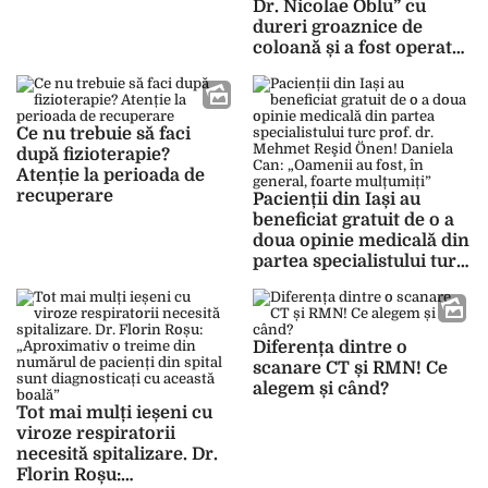
chirurgicale!
Dr. Nicolae Oblu” cu
dureri groaznice de
coloană și a fost operat
de urgență! Medicii nici
nu au bănuit ce avea să
facă pacientul după
intervenția chirurgicală:
Ce nu trebuie să faci
„Am trecut prin cel mai
după fizioterapie?
mare declin al vieții”
Atenție la perioada de
recuperare
Pacienții din Iași au
beneficiat gratuit de o a
doua opinie medicală din
partea specialistului turc
prof. dr. Mehmet Reşid
Önen! Daniela Can:
„Oamenii au fost, în
general, foarte
Diferența dintre o
mulțumiți”
scanare CT și RMN! Ce
alegem și când?
Tot mai mulți ieșeni cu
viroze respiratorii
necesită spitalizare. Dr.
Florin Roșu: