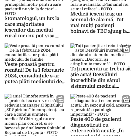
FOTO
Medicii ieșeni trag un
Stomatologul, un lux la
semnal de alarmă. Tot
care majoritatea
mai mulți pacienți
ieșenilor din mediul
bolnavi de TBC ajung la
rural nici nu pot visa.
spital când boala este
Medic: „Situația
foarte avansată:
financiară este
„Plămânul nu se mai
principalul motiv pentru
reface” – FOTO
care pacienții nu vin la
Veste proastă pentru
doctor” – FOTO
Toți pacienții ar trebui să
români! De la 1 februarie
știe asta! Dezvăluiri
2024, consultațiile s-ar
incredibile din sânul
putea plăti medicului de
sistemului medical
familie!
ieșean: „Doctorii își
ating limita maximă” –
FOTO
Peste 400 de pacienți
diagnosticați cu
enterocolită acută: „În