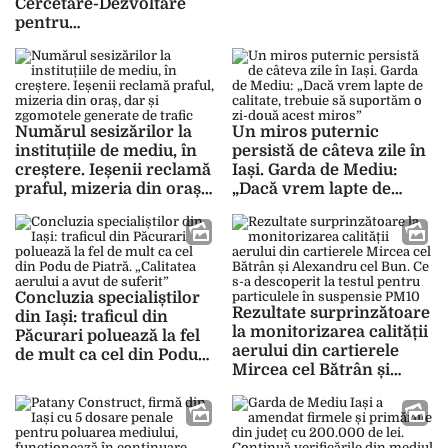
Cercetare-Dezvoltare
pentru
Creșterea Bovinelor
Dancu din Iași. Comisarii
au descoperit mai multe
nereguli
Numărul sesizărilor la
Un miros puternic
instituțiile de mediu, în
persistă de câteva zile în
creștere. Ieșenii reclamă
Iași. Garda de Mediu:
praful, mizeria din oraș,
„Dacă vrem lapte de
dar și zgomotele
calitate, trebuie să
generate de trafic
suportăm o zi-două acest
miros”
Concluzia specialiștilor
Rezultate surprinzătoare
din Iași: traficul din
la monitorizarea calității
Păcurari poluează la fel
aerului din cartierele
de mult ca cel din Podu
Mircea cel Bătrân și
de Piatră. „Calitatea
Alexandru cel Bun. Ce s-a
aerului a avut de suferit”
descoperit la testul
pentru particulele în
suspensie PM10