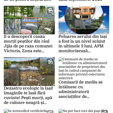
aruncate în câmp
S-a descoperit cauza
Poluarea aerului din Iași
morții peștilor din râul
a fost la un nivel scăzut
Jijia de pe raza comunei
în ultimele 3 luni. APM
Victoria. Zona este
monitorizează
supravegheată în
indicatorii PM10 și PM2,5
continuare
Comisarii de mediu se
întâlnesc cu
Dezastru ecologic la Iași!
administratorii
Imaginile te lasă fără
asociațiilor de
cuvinte! Pești morți, apă
proprietari din Iași în
de culoare neagră și
cadrul campaniei de
miros insuportabil.
informare privind
„Poate fi vorba de un