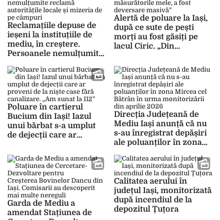
Alertă de poluare la Iași,
Reclamațiile depuse de
după ce sute de pești
ieșeni la instituțiile de
morți au fost găsiți pe
mediu, în creștere.
lacul Ciric. „Din
Persoanele nemulțumite
măsurătorile mele, a fost
reclamă autoritățile
deversare masivă”
locale și mizeria de pe
câmpuri
Poluare în cartierul
Direcția Județeană de
Bucium din Iași! Iazul
Mediu Iași anunță că nu
unui bărbat s-a umplut
s-au înregistrat depășiri
de dejecții care ar
ale poluanților în zona
proveni de la niște case
Mircea cel Bătrân în
fără canalizare. „Am
urma monitorizării din
sunat la 112”
aprilie 2026
Calitatea aerului în
județul Iași, monitorizată
după incendiul de la
Garda de Mediu a
depozitul Țuțora
amendat Stațiunea de