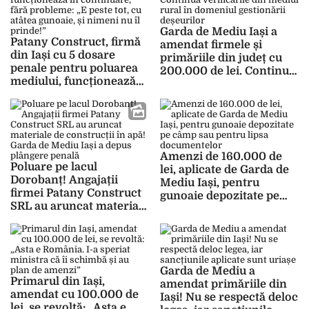
Garda de Mediu Iași a
Patany Construct, firmă
amendat firmele și
din Iași cu 5 dosare
primăriile din județ cu
penale pentru poluarea
200.000 de lei. Continuă
mediului, funcționează
verificările din mediul
în continuare, fără
rural în domeniul
probleme: „E peste tot,
gestionării deșeurilor
cu atâtea gunoaie, și
nimeni nu îl prinde!”
Amenzi de 160.000 de
Poluare pe lacul
lei, aplicate de Garda de
Dorobanț! Angajații
Mediu Iași, pentru
firmei Patany Construct
gunoaie depozitate pe
SRL au aruncat materiale
câmp sau pentru lipsa
de construcții în apă!
documentelor
Garda de Mediu Iași a
depus plângere penală
Garda de Mediu a
Primarul din Iași,
amendat primăriile din
amendat cu 100.000 de
Iași! Nu se respectă deloc
lei, se revoltă: „Asta e