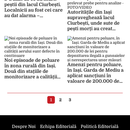
peștii din lacul Ciurbești.
Localnicii au fost cei care
Autoritățile din Iași
au dat alarma –
supraveghează lacul
FOTO/VIDEO
Ciurbești, unde sute de
pești morți au creat
panică printre localnici.
Specialiștii au prelevat
probe pentru analize –
FOTO/VIDEO
Noi episoade de poluare
Amenzi pentru poluare,
în zona rurală din Iași.
în Iași. Garda de Mediu a
Două din stațiile de
aplicat sancțiuni în
monitorizare a calității
valoare de 200.000 de
aerului sunt defecte în
lei pentru depozitarea
continuare
ilegală a gunoaielor și
nerespectarea unor
1
2
3
măsuri
Despre Noi
Echipa Editorială
Politică Editorială