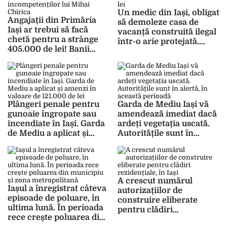
Un medic din Iași, obligat
Angajații din Primăria
să demoleze casa de
Iași ar trebui să facă
vacanță construită ilegal
chetă pentru a strânge
într-o arie protejată.
405.000 de lei! Banii
Doctorul a fost amendat
contribuabililor se duc
cu suma de 7.500 de lei
pe amenzi primite din
cauza incompetenților
lui Mihai Chirica
Plângeri penale pentru
Garda de Mediu Iași vă
gunoaie îngropate sau
amendează imediat dacă
incendiate în Iași. Garda
ardeți vegetația uscată.
de Mediu a aplicat și
Autoritățile sunt în
amenzi în valoare de
alertă, în această
121.000 de lei
perioadă
A crescut numărul
Iașul a înregistrat câteva
autorizațiilor de
episoade de poluare, în
construire eliberate
ultima lună. În perioada
pentru clădiri
rece crește poluarea din
rezidențiale, în Iași