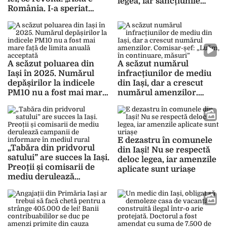
legea, iar sancțiunile
România. I-a speriat
aplicate sunt uriașe
ministra că îi schimbă și
au plan de amenzi”
A scăzut poluarea din
A scăzut numărul
Iași în 2025. Numărul
infracțiunilor de mediu
depășirilor la indicele
din Iași, dar a crescut
PM10 nu a fost mai mare
numărul amenzilor.
față de limita anuală
Comisar-șef: „Luăm, în
acceptată
continuare, măsuri”
E dezastru în comunele
„Tabăra din pridvorul
din Iași! Nu se respectă
satului” are succes la Iași.
deloc legea, iar amenzile
Preoții și comisarii de
aplicate sunt uriașe
mediu derulează
campanii de informare
în mediul rural