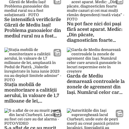
colectarea selectivă
incident de poluare” –
FOTO
Se intensifică verificările
Nu pot face nici doi pași
Gărzii de Mediu Iași!
fără acest aparat. Medic:
Problema gunoaielor din
„Din păcate,
mediul rural nu a fost
diagnosticăm foarte
soluționată – FOTO
multe cazuri și cei mai
mulți rămân dependenți
toată viața” – FOTO
Garda de Mediu
demarează controalele la
Stația mobilă de
zonele de agrement din
monitorizare a calității
Iași. Numărul celor care
aerului, în valoare de 1,7
aruncă gunoaiele în
milioane de lei,
locuri nepermise este în
amplasată în Podul de
creștere
Piatră. „Valorile
înregistrate în luna iunie
2023 nu au depășit
S-a aflat de ce au murit
limitele admise” – FOTO