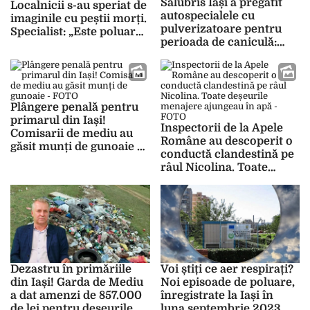
Salubris Iași a pregătit
Localnicii s-au speriat de
autospecialele cu
imaginile cu peștii morți.
pulverizatoare pentru
Specialist: „Este poluare
perioada de caniculă:
cu detergenți”
„Indicele de poluare
crește foarte mult din
această cauză” – FOTO
Plângere penală pentru
primarul din Iași!
Inspectorii de la Apele
Comisarii de mediu au
Române au descoperit o
găsit munți de gunoaie –
conductă clandestină pe
FOTO
râul Nicolina. Toate
deșeurile menajere
ajungeau în apă – FOTO
Dezastru în primăriile
Voi știți ce aer respirați?
din Iași! Garda de Mediu
Noi episoade de poluare,
a dat amenzi de 857.000
înregistrate la Iași în
de lei pentru deșeurile
luna septembrie 2023