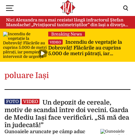
Nici Alexandra nu a mai rezistat lângă infractorul Ștefan
Manolache! „Prințișorul taximetriștilor” din Iași a divorţat
după doi ani de căsnicie
Breaking News
Incendiu de vegetație la
VIDEO
Dobrovăț! Flăcările au cuprins
5.000 de metri pătrați, iar
pompierii au intervenit de urgență
poluare Iași
Could not play video.
There was a problem trying to load the video.
Un depozit de cereale,
FOTO
VIDEO
Error code: html5_video:4
motiv de scandal între doi vecini. Garda
de Mediu Iași face verificări. „Să mă dea
în judecată!”
Gunoaiele aruncate pe câmp aduc