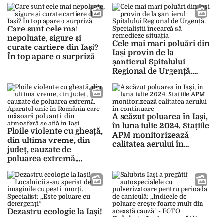
municipiu și zona
metropolitană
Care sunt cele mai
nepoluate, sigure și
Cele mai mari poluări din
curate cartiere din Iași?
Iași provin de la
În top apare o surpriză
șantierul Spitalului
Regional de Urgență.
Specialiștii încearcă să
remedieze situația
A scăzut poluarea în Iași,
în luna iulie 2024. Stațiile
Ploile violente cu gheață,
APM monitorizează
din ultima vreme, din
calitatea aerului în
județ, cauzate de
continuare
poluarea extremă.
Aparatul unic în
România care măsoară
poluanții din atmosferă
se află în Iași
Dezastru ecologic la Iași!