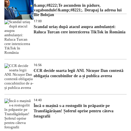
&amp;#8222;Te ascundem în pădure,
vagabondule!&amp;#8221;. Derapaj la adresa lui
Ilie Bolojan
17:00
Scandal uriaș după atacul asupra ambulanței:
Raluca Turcan cere interzicerea TikTok în România
16:56
CCR decide soarta legii ANI. Nicușor Dan contestă
obligația concubinilor de a-și publica averea
14:40
Încă o mașină s-a rostogolit în prăpastie pe
Transfăgărășan! Șoferul oprise pentru câteva
fotografii