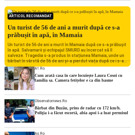
ARTICOL RECOMANDAT
Un turist de 56 de ani a murit după ce s-a
prăbușit în apă, în Mamaia
Un turist de 56 de ani a murit în Mamaia după ce s-a prăbușit
în apă. Salvamarii și echipajul SMURD au încercat să îl
salveze. Tragedia s-a produs în stațiunea Mamaia, unde un
bărbat în vârstă de 56 de ani și-a pierdut viața după ce i s-a
făcut rău în timp ce se afla în […]
A1.ro
Cum arată casa în care locuiește Laura Cosoi cu
familia sa. Camera fetițelor e ca din basme
Observatornews.ro
Bărbat din Buzău, prins de radar cu 172 km/h.
Poliţia i-a făcut escortă, abia apoi i-a luat permisul
As.ro