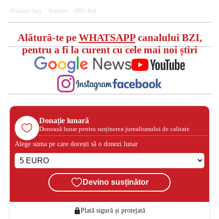
Poluare Iași
Santier
SRU Iași
Alătură-te pe
WHATSAPP
canalului BZI,
pentru a fi la curent cu cele mai noi știri
Donație lunară
Donează lunar pentru susținerea jurnalismului de calitate
Alege suma pe care dorești să o donezi lunar
Devino susținător
Plată sigură și protejată