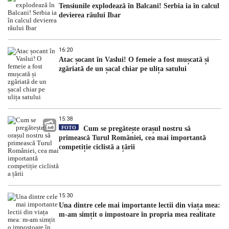
Tensiunile explodează în Balcani! Serbia ia în calcul
devierea râului Ibar
16:20
Atac șocant în Vaslui! O femeie a fost mușcată și
zgâriată de un șacal chiar pe ulița satului
15:38
FOTO
Cum se pregătește orașul nostru să
primească Turul României, cea mai importantă
competiție ciclistă a țării
15:30
Una dintre cele mai importante lectii din viața mea:
m-am simțit o impostoare în propria mea realitate