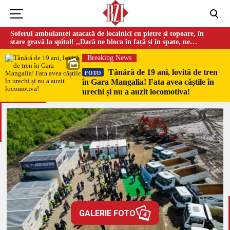
Șoferul ambulanței atacată de localnici cu pietre și topoare, în
stare gravă la spital! ,,Dacă ne bloca în față și în spate, ne
omorau…”
Breaking News
Tânără de 19 ani, lovită de tren
FOTO
în Gara Mangalia! Fata avea căștile în
urechi și nu a auzit locomotiva!
GALERIE FOTO
4