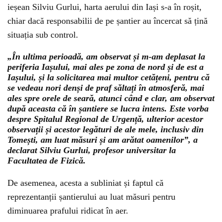
ieșean Silviu Gurlui, harta aerului din Iași s-a în roșit,
chiar dacă responsabilii de pe șantier au încercat să țină
situația sub control.
„În ultima perioadă, am observat și m-am deplasat la
periferia Iașului, mai ales pe zona de nord și de est a
Iașului, și la solicitarea mai multor cetățeni, pentru că
se vedeau nori denși de praf săltați în atmosferă, mai
ales spre orele de seară, atunci când e clar, am observat
după aceasta că în șantiere se lucra intens. Este vorba
despre Spitalul Regional de Urgență, ulterior acestor
observații și acestor legături de ale mele, inclusiv din
Tomești, am luat măsuri și am arătat oamenilor”, a
declarat Silviu Gurlui, profesor universitar la
Facultatea de Fizică.
De asemenea, acesta a subliniat și faptul că
reprezentanții șantierului au luat măsuri pentru
diminuarea prafului ridicat în aer.