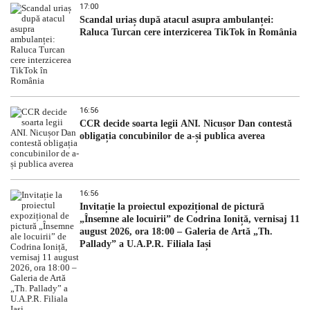
17:00
Scandal uriaș după atacul asupra ambulanței:
Raluca Turcan cere interzicerea TikTok în România
16:56
CCR decide soarta legii ANI. Nicușor Dan contestă
obligația concubinilor de a-și publica averea
16:56
Invitație la proiectul expozițional de pictură
„Însemne ale locuirii” de Codrina Ioniță, vernisaj 11
august 2026, ora 18:00 – Galeria de Artă „Th.
Pallady” a U.A.P.R. Filiala Iași