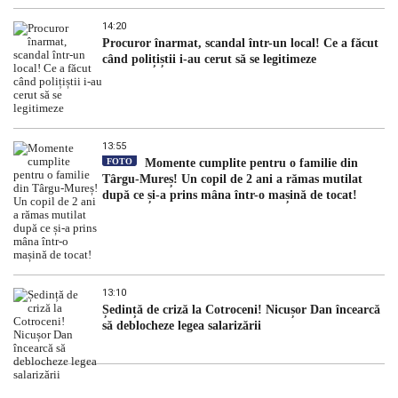
14:20
Procuror înarmat, scandal într-un local! Ce a făcut
când polițiștii i-au cerut să se legitimeze
13:55
FOTO
Momente cumplite pentru o familie din
Târgu-Mureș! Un copil de 2 ani a rămas mutilat
după ce și-a prins mâna într-o mașină de tocat!
13:10
Ședință de criză la Cotroceni! Nicușor Dan încearcă
să deblocheze legea salarizării