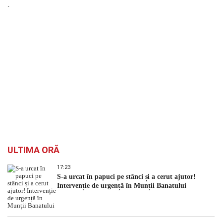
`
ULTIMA ORĂ
17:23
S-a urcat în papuci pe stânci și a cerut ajutor!
Intervenție de urgență în Munții Banatului