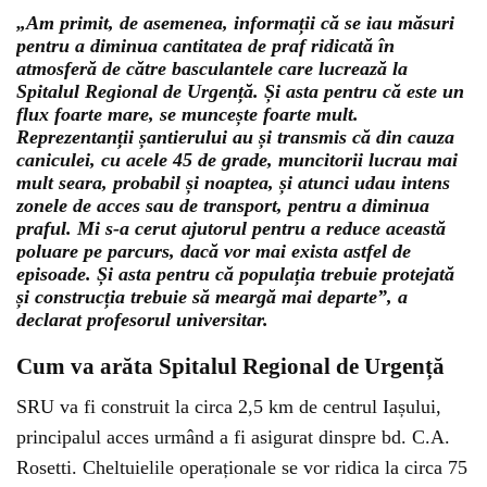
„Am primit, de asemenea, informații că se iau măsuri
pentru a diminua cantitatea de praf ridicată în
atmosferă de către basculantele care lucrează la
Spitalul Regional de Urgență. Și asta pentru că este un
flux foarte mare, se muncește foarte mult.
Reprezentanții șantierului au și transmis că din cauza
caniculei, cu acele 45 de grade, muncitorii lucrau mai
mult seara, probabil și noaptea, și atunci udau intens
zonele de acces sau de transport, pentru a diminua
praful. Mi s-a cerut ajutorul pentru a reduce această
poluare pe parcurs, dacă vor mai exista astfel de
episoade. Și asta pentru că populația trebuie protejată
și construcția trebuie să meargă mai departe”, a
declarat profesorul universitar.
Cum va arăta Spitalul Regional de Urgență
SRU va fi construit la circa 2,5 km de centrul Iașului,
principalul acces urmând a fi asigurat dinspre bd. C.A.
Rosetti. Cheltuielile operaționale se vor ridica la circa 75