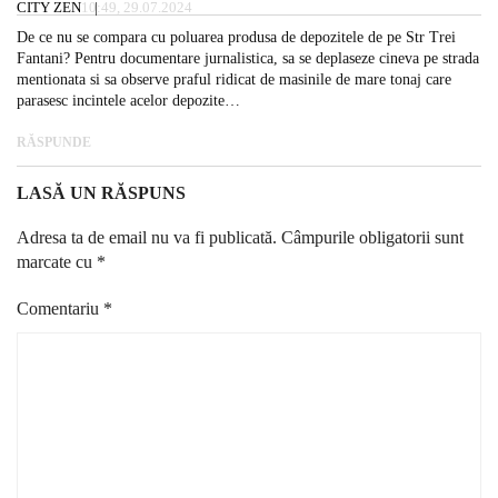
CITY ZEN
10:49, 29.07.2024
De ce nu se compara cu poluarea produsa de depozitele de pe Str Trei
Fantani? Pentru documentare jurnalistica, sa se deplaseze cineva pe strada
mentionata si sa observe praful ridicat de masinile de mare tonaj care
parasesc incintele acelor depozite…
RĂSPUNDE
LASĂ UN RĂSPUNS
Adresa ta de email nu va fi publicată.
Câmpurile obligatorii sunt
marcate cu
*
Comentariu
*