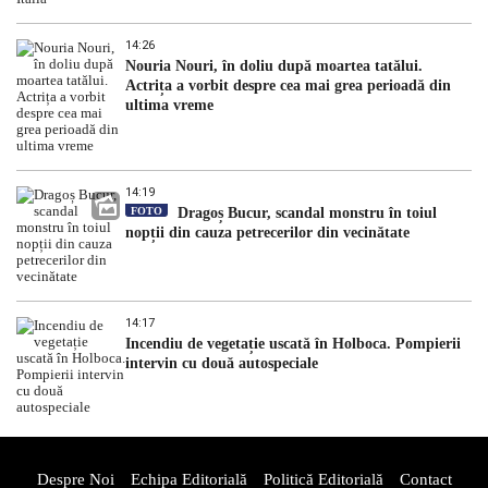
14:26
Nouria Nouri, în doliu după moartea tatălui.
Actrița a vorbit despre cea mai grea perioadă din
ultima vreme
14:19
FOTO
Dragoș Bucur, scandal monstru în toiul
nopții din cauza petrecerilor din vecinătate
14:17
Incendiu de vegetație uscată în Holboca. Pompierii
intervin cu două autospeciale
Despre Noi
Echipa Editorială
Politică Editorială
Contact