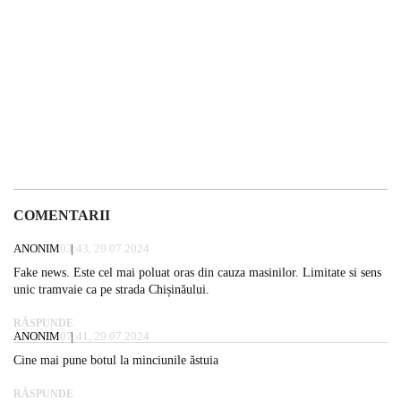
COMENTARII
ANONIM
03:43, 29.07.2024
Fake news. Este cel mai poluat oras din cauza masinilor. Limitate si sens
unic tramvaie ca pe strada Chișinăului.
RĂSPUNDE
ANONIM
07:41, 29.07.2024
Cine mai pune botul la minciunile ăstuia
RĂSPUNDE