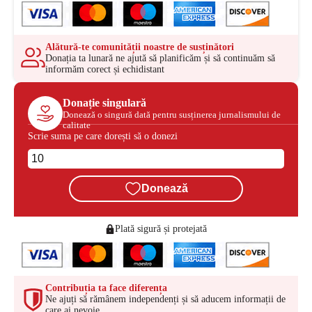
Alătură-te comunității noastre de susținători
Donația ta lunară ne ajută să planificăm și să continuăm să
informăm corect și echidistant
Donație singulară
Donează o singură dată pentru susținerea jurnalismului de
calitate
Scrie suma pe care dorești să o donezi
Donează
Plată sigură și protejată
Contribuția ta face diferența
Ne ajuți să rămânem independenți și să aducem informații de
care ai nevoie