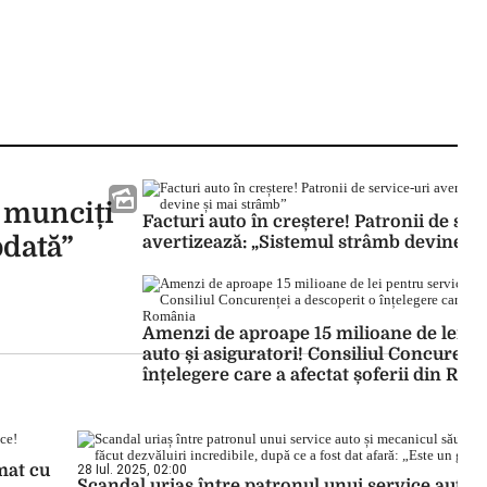
i munciți
Facturi auto în creștere! Patronii de ser
odată”
avertizează: „Sistemul strâmb devine și
Amenzi de aproape 15 milioane de lei pe
auto și asiguratori! Consiliul Concurențe
înțelegere care a afectat șoferii din Ro
mat cu
28 Iul. 2025, 02:00
Scandal uriaș între patronul unui service auto ș