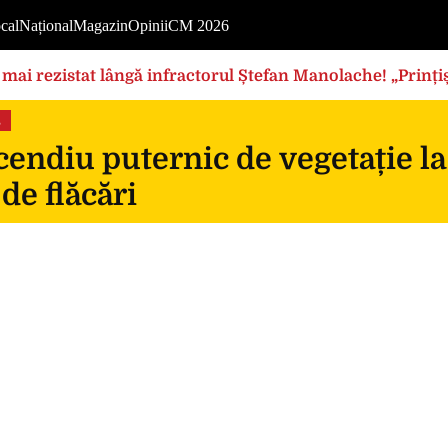
cal
Național
Magazin
Opinii
CM 2026
mai rezistat lângă infractorul Ștefan Manolache! „Prințișo
s
endiu puternic de vegetație la
 de flăcări