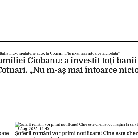
iliei Ciobanu: a investit toți bani
a Cotnari. „Nu m-aș mai întoarce nici
13 Aug. 2025, 11:40
oate
Șoferii români vor primi notificare! Cine este che