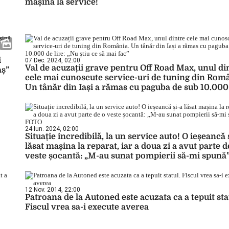
mașina la service!
i
07 Dec. 2024, 02:00
Val de acuzații grave pentru Off Road Max, unul di
aș”
cele mai cunoscute service-uri de tuning din Româ
Un tânăr din Iași a rămas cu paguba de sub 10.000
lire: „Nu știu ce să mai fac”
24 Iun. 2024, 02:00
Situație incredibilă, la un service auto! O ieșeancă 
lăsat mașina la reparat, iar a doua zi a avut parte d
veste șocantă: „M-au sunat pompierii să-mi spună”
FOTO
12 Nov. 2014, 22:00
Patroana de la Autoned este acuzata ca a tepuit sta
Fiscul vrea sa-i execute averea