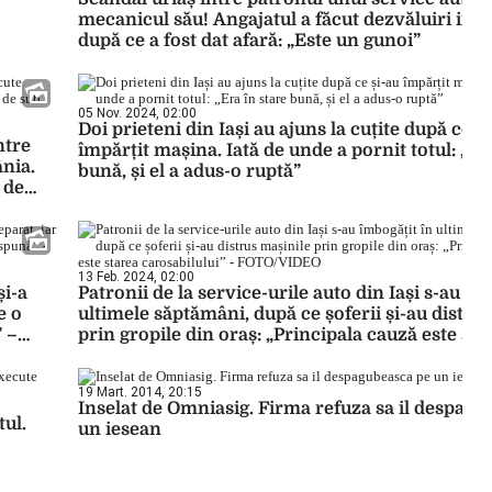
mecanicul său! Angajatul a făcut dezvăluiri incr
după ce a fost dat afară: „Este un gunoi”
05 Nov. 2024, 02:00
Doi prieteni din Iași au ajuns la cuțite după ce ș
ntre
împărțit mașina. Iată de unde a pornit totul: „Er
nia.
bună, și el a adus-o ruptă”
 de
13 Feb. 2024, 02:00
și-a
Patronii de la service-urile auto din Iași s-au îm
e o
ultimele săptămâni, după ce șoferii și-au distru
 –
prin gropile din oraș: „Principala cauză este sta
carosabilului” – FOTO/VIDEO
19 Mart. 2014, 20:15
Inselat de Omniasig. Firma refuza sa il despagu
tul.
un iesean