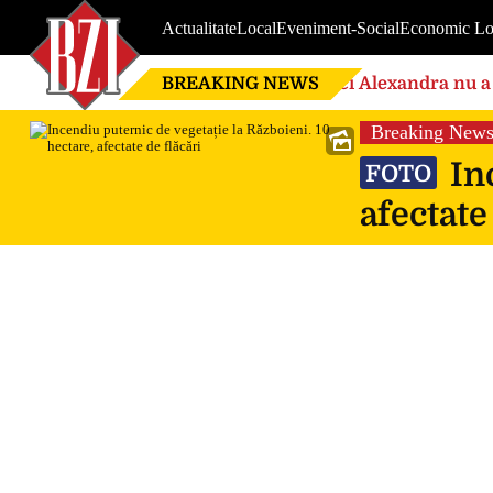
Actualitate
Local
Eveniment-Social
Economic Lo
BREAKING NEWS
Nici Alexandra nu a 
de căsnicie
Breaking New
Inc
FOTO
afectate