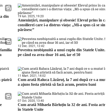
ta din
19 Iun. 2025, 19:20
Amenințări, manipulare și obsesie! Elevul prins în capc
consilierei care i-a distrus viața: „Mi-a spus că se sinuci
părăsesc”
12 Dec. 2021, 12:42
familia
Povestea neobişnuită a unui cuplu din Statele Unite. S-
a
pe când ea avea doar 16 ani, iar el 50
11 Mart. 2021, 14:02
n piatră
Cum arată Raluca Lăzăruț, la 7 ani după ce s-a mutat 
a ajuns fosta știristă să facă acum, pentru bani
07 Oct. 2020, 13:40
de
Cum arată Mihaela Bărluțiu la 32 de ani. Fosta actriță 
în Statele Unite