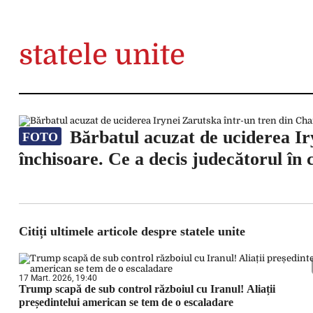
statele unite
Bărbatul acuzat de uciderea Iry
FOTO
închisoare. Ce a decis judecătorul în
Citiți ultimele articole despre statele unite
17 Mart. 2026, 19:40
Trump scapă de sub control războiul cu Iranul! Aliații
președintelui american se tem de o escaladare