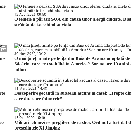
12 Aug. 2025, 09:50
O femeie a părăsit SUA din cauza unor alergii ciudate. Die
străinătate i-a schimbat viața
30 Nov. 2022, 13:12
are
O mai țineți minte pe fetița din Baia de Aramă adoptată de 
Săcărin, care era stabilită în America? Sorina are 10 ani și 
înflorit
11 Mart. 2021, 14:48
rte
Descoperire şocantă în subsolul ascuns al casei: „Trepte di
care duc spre întuneric”
15 Oct. 2020, 15:40
pe
Militarii chinezi se pregătesc de război. Ordinul a fost dat 
preşedintele Xi Jinping