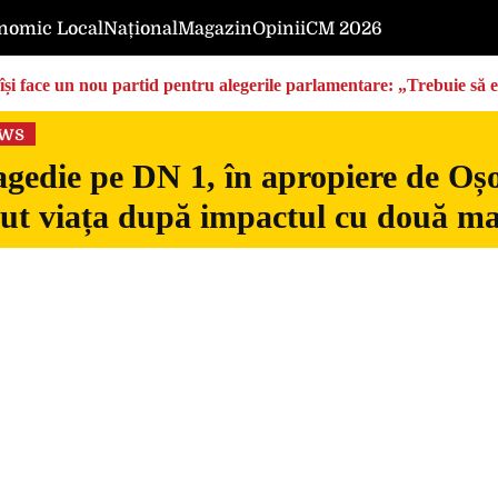
nomic Local
Național
Magazin
Opinii
CM 2026
își face un nou partid pentru alegerile parlamentare: „Trebuie să 
ews
gedie pe DN 1, în apropiere de Oșo
dut viața după impactul cu două ma