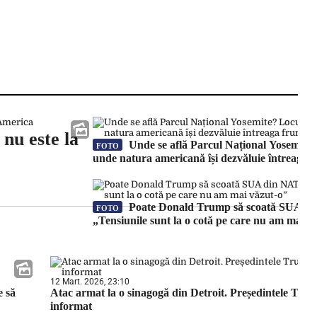
nu este la
Unde se află Parcul Național Yosemite?
FOTO
unde natura americană își dezvăluie întreaga 
Poate Donald Trump să scoată SUA d
FOTO
„Tensiunile sunt la o cotă pe care nu am mai v
12 Mart. 2026, 23:10
e să
Atac armat la o sinagogă din Detroit. Președintele Trum
informat