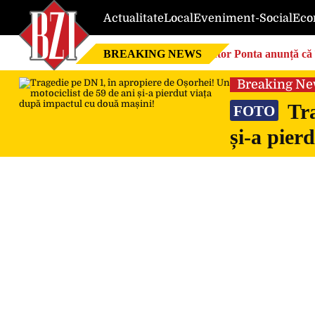
Actualitate
Local
Eveniment-Social
Eco
BREAKING NEWS
Victor Ponta anunță că 
Breaking N
Tra
FOTO
și-a pier