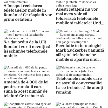
A început reciclarea
Acești cetățeni nu vor
telefoanelor mobile în
mai avea voie să
România! Ce răsplată vor
folosească telefoanele
primi cetățenii
mobile și tabletele! Unde
se va aplica noua lege
S-a dat ordin de la UE!
Revoluție în tehnologie!
Românii vor fi nevoiți să
Mark Zuckerberg anunță
își schimbe telefoanele
sfârșitul telefoanelor
mobile
mobile și apariția unui
nou gadget revoluționar
Telefoanele mobile care
Amendă de 4.000 de lei
ne ascultă conversațiile!
pentru românii care
La ce trebuie să fie atenți
sună la acest număr de
românii
telefon! Ce trebuie să
facă pentru a nu fi
sancționați