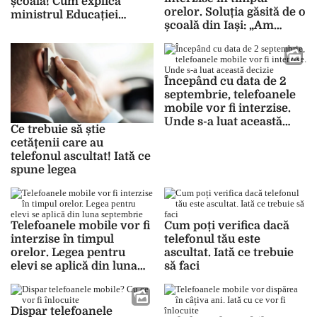
școală! Cum explică
orelor. Soluția găsită de o
ministrul Educației
școală din Iași: „Am
situația
implementat o
procedură internă”
Începând cu data de 2
septembrie, telefoanele
mobile vor fi interzise.
Unde s-a luat această
Ce trebuie să știe
decizie
cetățenii care au
telefonul ascultat! Iată ce
spune legea
Telefoanele mobile vor fi
Cum poți verifica dacă
interzise în timpul
telefonul tău este
orelor. Legea pentru
ascultat. Iată ce trebuie
elevi se aplică din luna
să faci
septembrie
Dispar telefoanele