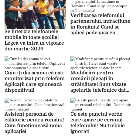
Verificarea telefonului
partenerului, infracțiune
în România! Când se
Se interzic telefoanele
aplică pedeapsa cu
mobile în toate școlile!
închisoarea!
Legea va intra în vigoare
din martie 2026
Cum îți dai seama că ești
Modificări pentru
monitorizat prin telefon!
românii plecați în
Aplicații care spionează
străinătate! Sunt vizate
dispozitivul!
apelurile telefonice date
în țară!
Asistent personal de
Ce este punctul verde
călătorie pentru români!
care apare pe ecranul
Cum funcționează noua
telefonului! Nu trebuie
aplicație!
ignorat!