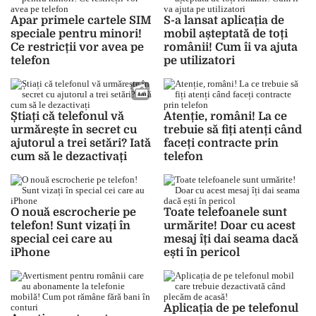
Apar primele cartele SIM
S-a lansat aplicația de
speciale pentru minori!
mobil așteptată de toți
Ce restricții vor avea pe
românii! Cum îi va ajuta
telefon
pe utilizatori
Știați că telefonul vă
Atenție, români! La ce
urmărește în secret cu
trebuie să fiți atenți când
ajutorul a trei setări? Iată
faceți contracte prin
cum să le dezactivați
telefon
O nouă escrocherie pe
Toate telefoanele sunt
telefon! Sunt vizați în
urmărite! Doar cu acest
special cei care au
mesaj îți dai seama dacă
iPhone
ești în pericol
Aplicația de pe telefonul