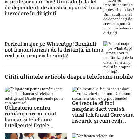
și profesorii din Iași! Unii adulți, la fel
de dependenți de acestea, spun că nu au
încredere în diriginți
Pericol major pe WhatsApp! Românii
pot fi monitorizați de la distanță, în timp
real și în propria locuință!
Citiți ultimele articole despre telefoane mobile
Ce trebuie să faci
Obligatoriu pentru
neapărat dacă vrei să
românii care au cont
vinzi telefonul! Care sunt
bancar și telefoane
riscurile și cum eviți
inteligente! Datele
problemele!
personale pot fi
compromise!