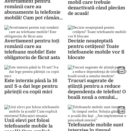
Avertisment pentru
mobil care trebuie
românii care au
dezactivată când plecăm
abonamente la telefonie
de acasă!
mobilă! Cum pot rămâne
fără bani în conturi
Avertisment pentru toți
Decizie neașteptată
românii care au
pentru cetățeni! Toate
telefoane mobile! Este
telefoanele mobile vor fi
obligatoriu de făcut asta
blocate
Este interzis până la 16
Trucuri sugerate de
ani! S-a dat lege pentru
știință pentru a reduce
părinții cu copii mici
dependența de telefon! O
boală nouă a omului
modern!
Unii elevi pot folosi
Telefoanele mobile sunt
telefoanele mobile la
interzise în timpul