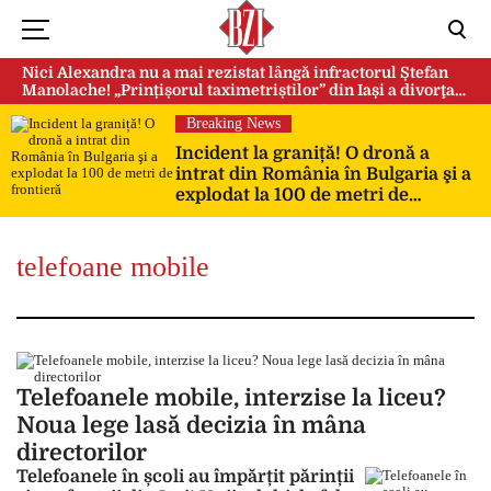
Nici Alexandra nu a mai rezistat lângă infractorul Ștefan
Manolache! „Prințișorul taximetriștilor” din Iași a divorţat
după doi ani de căsnicie
Breaking News
Incident la graniță! O dronă a
intrat din România în Bulgaria şi a
explodat la 100 de metri de
frontieră
telefoane mobile
Telefoanele mobile, interzise la liceu?
Noua lege lasă decizia în mâna
directorilor
Telefoanele în școli au împărțit părinții