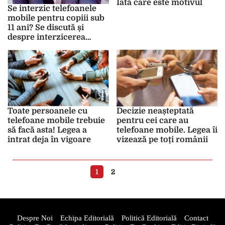
Iată care este motivul
Se interzic telefoanele
mobile pentru copiii sub
11 ani? Se discută și
despre interzicerea
calculatoarelor și
televizoarelor
Toate persoanele cu
Decizie neașteptată
telefoane mobile trebuie
pentru cei care au
să facă asta! Legea a
telefoane mobile. Legea îi
intrat deja în vigoare
vizează pe toți românii
1
2
Despre Noi
Echipa Editorială
Politică Editorială
Contact