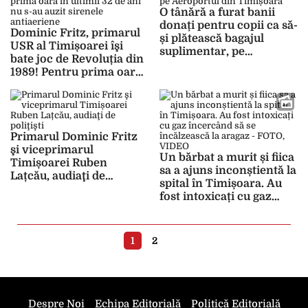
O tânără a furat banii
donați pentru copii ca să-
Dominic Fritz, primarul
și plătească bagajul
USR al Timișoarei îşi
suplimentar, pe
bate joc de Revoluția din
Aeroportul din
1989! Pentru prima oară
Timișoara
în ultimii 32 de ani nu s-
au auzit sirenele
antiaeriene
Primarul Dominic Fritz
şi viceprimarul
Un bărbat a murit și fiica
Timișoarei Ruben
sa a ajuns inconștientă la
Lațcău, audiaţi de
spital în Timișoara. Au
poliţişti
fost intoxicați cu gaz
încercând să se
încălzească la aragaz –
FOTO, VIDEO
1
2
Despre Noi
Echipa Editorială
Politică Editorială