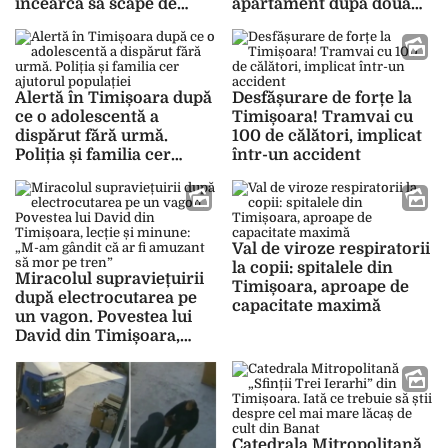
încearcă să scape de
apartament după două
acuzațiile ANI
săptămâni
Alertă în Timișoara după
Desfășurare de forțe la
ce o adolescentă a
Timișoara! Tramvai cu
dispărut fără urmă.
100 de călători, implicat
Poliția și familia cer
într-un accident
ajutorul populației
Val de viroze respiratorii
la copii: spitalele din
Miracolul supraviețuirii
Timișoara, aproape de
după electrocutarea pe
capacitate maximă
un vagon. Povestea lui
David din Timișoara,
lecție și minune: „M-am
gândit că ar fi amuzant
să mor pe tren”
Catedrala Mitropolitană