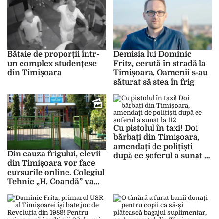
an
Bătaie de proporții într-
Demisia lui Dominic
un complex studențesc
Fritz, cerută în stradă la
din Timișoara
Timișoara. Oamenii s-au
săturat să stea în frig
Cu pistolul în taxi! Doi
bărbați din Timișoara,
amendați de polițiști
Din cauza frigului, elevii
după ce șoferul a sunat la
din Timișoara vor face
112
cursurile online. Colegiul
Tehnic „H. Coandă” va
beneficia de reabilitări