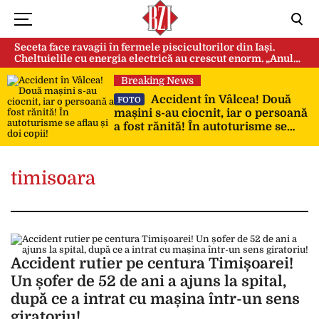
Seceta face ravagii în fermele piscicultorilor din Iași.
Cheltuielile cu energia electrică au crescut enorm. „Anul
acesta e mai grav din cauza temperaturilor foarte mari”
Breaking News
Accident în Vâlcea! Două
FOTO
mașini s-au ciocnit, iar o persoană
a fost rănită! În autoturisme se
aflau și doi copii!
timisoara
Accident rutier pe centura Timișoarei!
Un șofer de 52 de ani a ajuns la spital,
după ce a intrat cu mașina într-un sens
giratoriu!