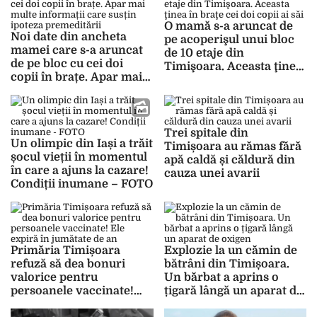
O mamă s-a aruncat de
Noi date din ancheta
pe acoperişul unui bloc
mamei care s-a aruncat
de 10 etaje din
de pe bloc cu cei doi
Timişoara. Aceasta ţinea
copii în brațe. Apar mai
în braţe cei doi copii ai
multe informații care
săi
susțin ipoteza
premeditării
Trei spitale din
Un olimpic din Iași a trăit
Timișoara au rămas fără
șocul vieții în momentul
apă caldă și căldură din
în care a ajuns la cazare!
cauza unei avarii
Condiții inumane – FOTO
Primăria Timișoara
Explozie la un cămin de
refuză să dea bonuri
bătrâni din Timișoara.
valorice pentru
Un bărbat a aprins o
persoanele vaccinate!
țigară lângă un aparat de
Ele expiră în jumătate de
oxigen