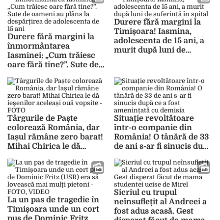
Durere fără margini la
Timișoara! Iasmina,
Durere fără margini la
adolescenta de 15 ani, a
înmormântarea
murit după luni de
Iasminei: „Cum trăiesc
suferință în spital
oare fără tine?”. Sute de
oameni au plâns la
despărțirea de
adolescenta de 15 ani
Târgurile de Paște
Situație revoltătoare
colorează România, dar
într-o companie din
Iașul rămâne zero barat!
România! O tânără de 33
Mihai Chirica le dă
de ani s-ar fi sinucis după
ieșenilor aceleași ouă
ce a fost amenințată cu
vopsite – FOTO
demisia
Sicriul cu trupul
La un pas de tragedie în
neînsuflețit al Andreei a
Timișoara unde un cort
fost adus acasă. Gest
pus de Dominic Fritz