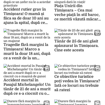
Piața Unirii din
Accident rutier grav în
Timișoara – Cea mai
Timișoara! O mamă și
veche piață în stil baroc,
fiica sa de doar 10 ani au
ce merită văzută măcar o
ajuns la spital, după ce
singură dată în viață!
un șofer nu le-a acordat
prioritate
Tânăr de 25 de ani găsit
Tragedie fără margini la
spânzurat în Timișoara.
Timișoara! Marco a
Cine este acesta
murit la doar 18 ani, după
ce a venit de la un
majorat
Ce obiective turistice
Accident mortal în
poți vedea în Timișoara?
Pasajul Michelangelo! Un
Iată ce locuri nu trebuie
tânăr de 21 de ani a murit
să ratezi
după ce s-a ciocnit cu o
mașină de gunoi