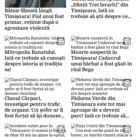
„Sfinții Trei Ierarhi” din
Timișoara. Iată ce
Bătaie filmată lângă
trebuie să știi despre cel
Timișoara! Fiul unui fost
mai mare lăcaș de cult
primar, reținut după o
din Banat
agresiune violentă
Mitropolia Banatului.
Moarte suspectă în
Iată ce trebuie să cunoști
Timișoara! Cadavrul
despre istoria și tradiția
unui bărbat a fost găsit în
sa!
râul Bega
Clanul Cârpaci,
Pădurea Verde din
investigat pentru trafic
Timișoara este tot mai
de organe. Un șofer ar fi
aproape de a deveni
fost forțat să își doneze
parc! Iată ce trebuie să
rinichiul
știi despre aceasta!