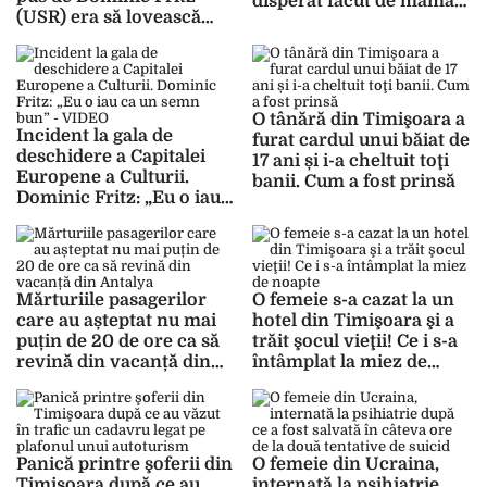
disperat făcut de mama
(USR) era să lovească
studentei ucise de Mirel
mai mulți pietoni –
FOTO, VIDEO
O tânără din Timişoara a
Incident la gala de
furat cardul unui băiat de
deschidere a Capitalei
17 ani și i-a cheltuit toţi
Europene a Culturii.
banii. Cum a fost prinsă
Dominic Fritz: „Eu o iau
ca un semn bun” –
VIDEO
Mărturiile pasagerilor
O femeie s-a cazat la un
care au așteptat nu mai
hotel din Timişoara şi a
puțin de 20 de ore ca să
trăit şocul vieţii! Ce i s-a
revină din vacanță din
întâmplat la miez de
Antalya
noapte
Panică printre şoferii din
O femeie din Ucraina,
Timişoara după ce au
internată la psihiatrie