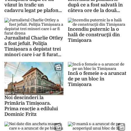
văzut în trafic un
după ce a fost salvată în
cadavru legat pe plafonul
câteva ore de la două
unui autoturism
tentative de suicid
Incendiu puternic la o
hală de construcţii din
Jurnalistul Charlie Ottley
Timişoara
a fost jefuit. Poliţia
Timișoara a depistat trei
minori care i-ar fi furat
drona
Incă o femeie s-a aruncat
de pe un bloc în
Timișoara
Noi descinderi la
Primăria Timișoara.
Prima reacție a edilului
Dominic Fritz