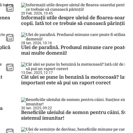
20 Feb. 2026, 10:45
ronea
Informații utile despre uleiul de floarea-soarelu
copii. Iată tot ce trebuie să cunoască părinții!
28 Ian. 2026, 10:16
plică
Ulei de parafină. Produsul minune care poate fi u
mai multe domenii!
15 Dec. 2025, 12:17
nt
Cât ulei se pune în benzină la motocoasă? Iată c
important este să pui un raport corect
la
30 Ian. 2025, 09:22
Beneficiile uleiului de somon pentru câini. Susț
sistemul imunitar!