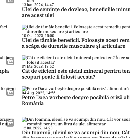
13 Iun. 2024, 14:47
Ulei de semințe de dovleac, beneficiile minune 
are acest ulei
10 Oct. 2023, 15:00
Ulei de tămâie beneficii. Folosește acest remed
a scăpa de durerile musculare și articulare
31 Mai 2023, 13:52
mpla
Cât de eficient este uleiul mineral pentru ten? Î
scopuri poate fi folosit acesta?
04 Aug. 2022, 14:56
Petre Daea vorbește despre posibilă criză alime
România
12 Iul. 2022, 14:23
Din toamnă, uleiul se va scumpi din nou. Cât vo