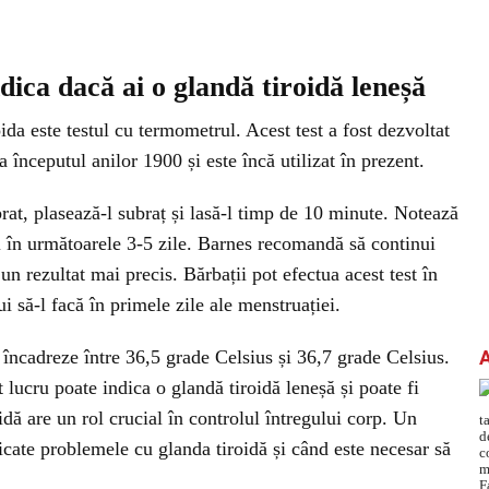
dica dacă ai o glandă tiroidă leneșă
ida este testul cu termometrul. Acest test a fost dezvoltat
începutul anilor 1900 și este încă utilizat în prezent.
brat, plasează-l subraț și lasă-l timp de 10 minute. Notează
ul în următoarele 3-5 zile. Barnes recomandă să continui
n rezultat mai precis. Bărbații pot efectua acest test în
i să-l facă în primele zile ale menstruației.
încadreze între 36,5 grade Celsius și 36,7 grade Celsius.
lucru poate indica o glandă tiroidă leneșă și poate fi
dă are un rol crucial în controlul întregului corp. Un
ficate problemele cu glanda tiroidă și când este necesar să