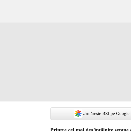
Urmărește BZI pe Google
Printre cel mai des întâlnite semne a