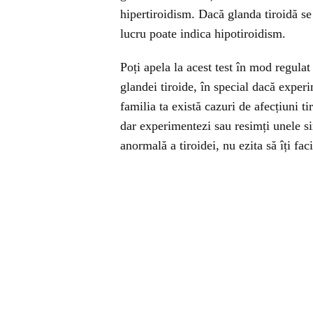
hipertiroidism. Dacă glanda tiroidă se 
lucru poate indica hipotiroidism.
Poți apela la acest test în mod regulat 
glandei tiroide, în special dacă expe
familia ta există cazuri de afecțiuni t
dar experimentezi sau resimți unele s
anormală a tiroidei, nu ezita să îți f