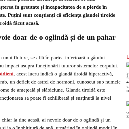
terea în greutate și incapacitatea de a pierde în
ute. Puțini sunt conștienți că eficiența glandei tiroide
iroidă făcut acasă.
voie doar de o oglindă și de un pahar
unui fluture, se află în partea inferioară a gâtului.
u impact asupra funcționării tuturor sistemelor corpului.
oidieni
, acest lucru indică o glandă tiroidă hiperactivă,
himb, un deficit de astfel de hormoni, cunoscut sub numele
tome de amețeală și slăbiciune. Glanda tiroidă este
uncționarea sa poate fi echilibrată și susținută la nivel
e chiar la tine acasă, ai nevoie doar de o oglindă și un
s și ia o înghițitură de apă, urmărind în oglindă modul în