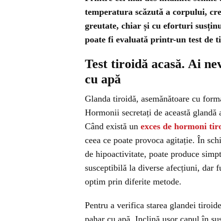
temperatura scăzută a corpului, creș
greutate, chiar și cu eforturi susțin
poate fi evaluată printr-un test de t
Test tiroidă acasă. Ai ne
cu apă
Glanda tiroidă, asemănătoare cu forma 
Hormonii secretați de această glandă a
Când există un
exces de hormoni tir
ceea ce poate provoca agitație. În sc
de hipoactivitate, poate produce simp
susceptibilă la diverse afecțiuni, dar f
optim prin diferite metode.
Pentru a verifica starea glandei tiroid
pahar cu apă. Inclină ușor capul în su