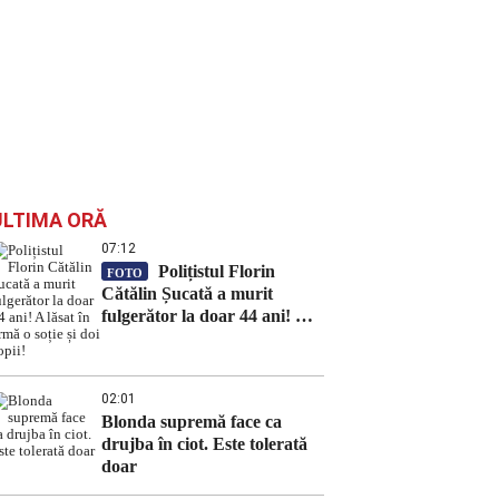
ULTIMA ORĂ
07:12
Polițistul Florin
FOTO
Cătălin Șucată a murit
fulgerător la doar 44 ani! A
lăsat în urmă o soție și doi
copii!
02:01
Blonda supremă face ca
drujba în ciot. Este tolerată
doar