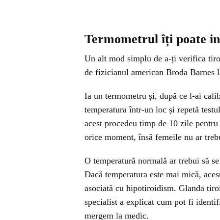
Termometrul îți poate in
Un alt mod simplu de a-ți verifica tiro
de fizicianul american Broda Barnes la 
Ia un termometru și, după ce l-ai cali
temperatura într-un loc și repetă test
acest procedeu timp de 10 zile pentru u
orice moment, însă femeile nu ar trebu
O temperatură normală ar trebui să se 
Dacă temperatura este mai mică, acest 
asociată cu hipotiroidism. Glanda tiroi
specialist a explicat cum pot fi identi
mergem la medic.