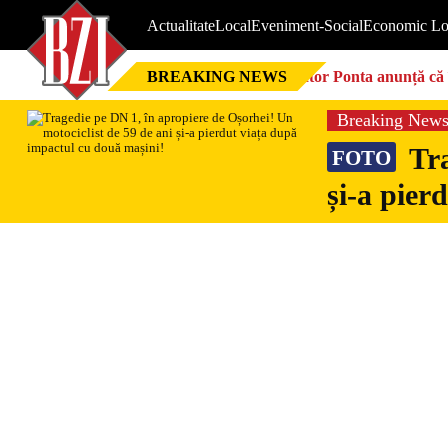
Actualitate
Local
Eveniment-Social
Economic Lo
BREAKING NEWS
Victor Ponta anunță că 
Breaking New
Tra
FOTO
și-a pier