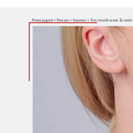
Prima pagină
»
Pascani
»
Sanatate
»
Test tiroidă acasă. Îți arat