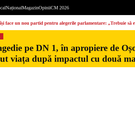
cal
Național
Magazin
Opinii
CM 2026
își face un nou partid pentru alegerile parlamentare: „Trebuie să 
s
gedie pe DN 1, în apropiere de Oșo
dut viața după impactul cu două ma