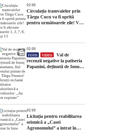
02:00
Circulația tramvaielor prin
Târgu Cucu va fi oprită
pentru următoarele zile! Vor
fi afectate traseele 1, 3, 7, 8, 9
și 13
02:00
Val de
FOTO
VIDEO
recenzii negative la patiseria
Papanini, deținută de Ionuț
Vatamanu, fiul fostului
primar de la Târgu Frumos!
Clienții reclamă calitatea
îndoielnică a produselor:
„Au fost expirate”
02:00
Licitația pentru reabilitarea
seismică a „Casei
Agronomului” a intrat în