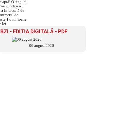
linie dreaptă! O singură
firmă din Iași a fost
interesată de contractul de
peste 1,6 milioane de lei
BZI - EDITIA DIGITALĂ - PDF
06 august 2026