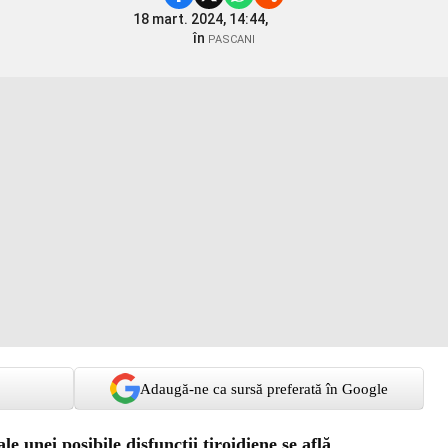
18 mart. 2024, 14:44,
în
PASCANI
Adaugă-ne ca sursă preferată în Google
le unei posibile disfuncții tiroidiene se află