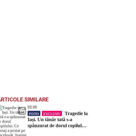
ARTICOLE SIMILARE
02:00
Tragedie la
FOTO
EXCLUSIV
Iași. Un tânăr tată s-a
spânzurat de dorul copilului.
Ce mesaj a postat pe