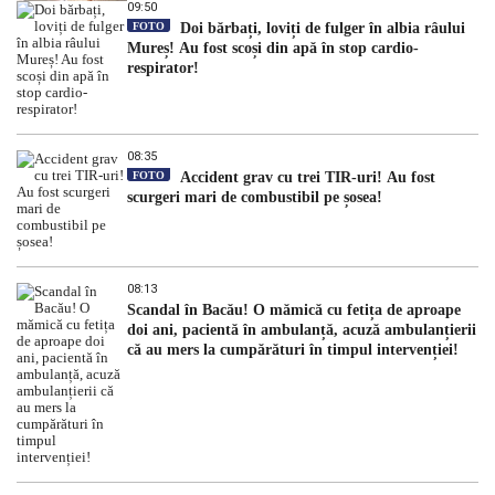
dezvăluit
09:50
FOTO
Doi bărbați, loviți de fulger în albia râului
Mureș! Au fost scoși din apă în stop cardio-
respirator!
08:35
FOTO
Accident grav cu trei TIR-uri! Au fost
scurgeri mari de combustibil pe șosea!
08:13
Scandal în Bacău! O mămică cu fetița de aproape
doi ani, pacientă în ambulanță, acuză ambulanțierii
că au mers la cumpărături în timpul intervenției!