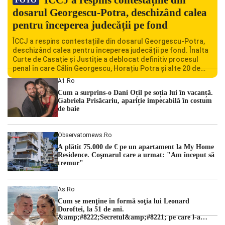
dosarul Georgescu-Potra, deschizând calea
pentru începerea judecății pe fond
ÎCCJ a respins contestațiile din dosarul Georgescu-Potra,
deschizând calea pentru începerea judecății pe fond. Înalta
Curte de Casație și Justiție a deblocat definitiv procesul
penal în care Călin Georgescu, Horațiu Potra și alte 20 de
persoane sunt acuzați de acțiuni îndreptate împotriva
A1.ro
ordinii constituționale. În ședința din camera preliminară,
Cum a surprins-o Dani Oțil pe soția lui în vacanță.
judecătorii de la instanța supremă au […]
Gabriela Prisăcariu, apariție impecabilă în costum
de baie
Observatornews.ro
A plătit 75.000 de € pe un apartament la My Home
Residence. Coşmarul care a urmat: "Am început să
tremur"
As.ro
Cum se menţine în formă soţia lui Leonard
Doroftei, la 51 de ani.
&amp;#8222;Secretul&amp;#8221; pe care l-a