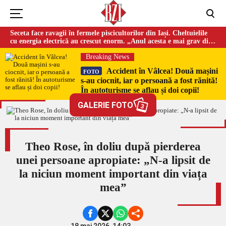
Seceta face ravagii în fermele piscicultorilor din Iași. Cheltuielile
cu energia electrică au crescut enorm. „Anul acesta e mai grav din
cauza temperaturilor foarte mari”
Breaking News
Accident în Vâlcea! Două mașini
FOTO
s-au ciocnit, iar o persoană a fost rănită!
În autoturisme se aflau și doi copii!
GALERIE FOTO
3
Theo Rose, în doliu după pierderea
unei persoane apropiate: „N-a lipsit de
la niciun moment important din viața
mea”