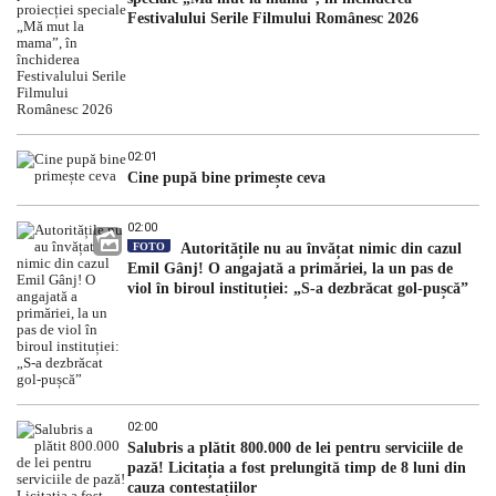
Festivalului Serile Filmului Românesc 2026
02:01
Cine pupă bine primește ceva
02:00
FOTO
Autoritățile nu au învățat nimic din cazul
Emil Gânj! O angajată a primăriei, la un pas de
viol în biroul instituției: „S-a dezbrăcat gol-pușcă”
02:00
Salubris a plătit 800.000 de lei pentru serviciile de
pază! Licitația a fost prelungită timp de 8 luni din
cauza contestațiilor