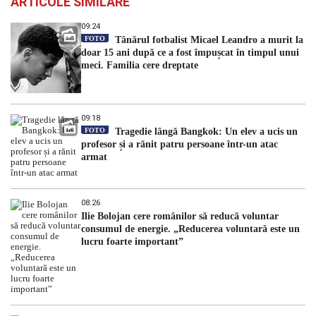
ARTICOLE SIMILARE
09:24
FOTO
Tânărul fotbalist Micael Leandro a murit la
doar 15 ani după ce a fost împușcat în timpul unui
meci. Familia cere dreptate
09:18
FOTO
Tragedie lângă Bangkok: Un elev a ucis un
profesor și a rănit patru persoane într-un atac
armat
08:26
Ilie Bolojan cere românilor să reducă voluntar
consumul de energie. „Reducerea voluntară este un
lucru foarte important”