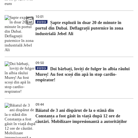
10:01
FOTO
Șapte explozii în doar 20 de minute în
portul din Dubai. Deflagrații puternice în zona
industrială Jebel Ali
09:50
FOTO
Doi bărbați, loviți de fulger în albia râului
Mureș! Au fost scoși din apă în stop cardio-
respirator!
09:44
Băiatul de 3 ani dispărut de la o stână din
Constanța a fost găsit în viață după 12 ore de
căutări. Mobilizare impresionantă a autorităților