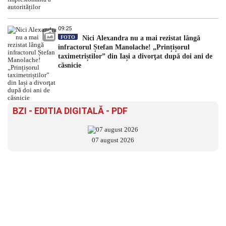
09:25
FOTO
Nici Alexandra nu a mai rezistat lângă
infractorul Ștefan Manolache! „Prințișorul
taximetriștilor” din Iași a divorţat după doi ani de
căsnicie
BZI - EDITIA DIGITALĂ - PDF
07 august 2026