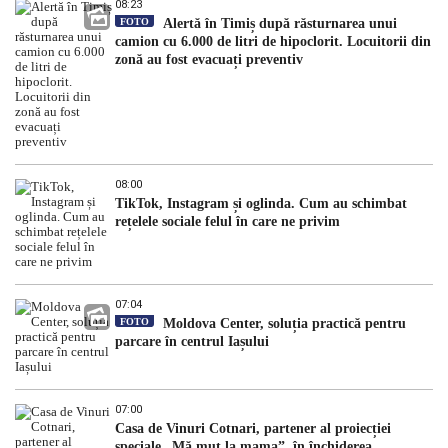
08:23
FOTO
Alertă în Timiș după răsturnarea unui
camion cu 6.000 de litri de hipoclorit. Locuitorii din
zonă au fost evacuați preventiv
08:00
TikTok, Instagram și oglinda. Cum au schimbat
rețelele sociale felul în care ne privim
07:04
FOTO
Moldova Center, soluția practică pentru
parcare în centrul Iașului
07:00
Casa de Vinuri Cotnari, partener al proiecției
speciale „Mă mut la mama”, în închiderea