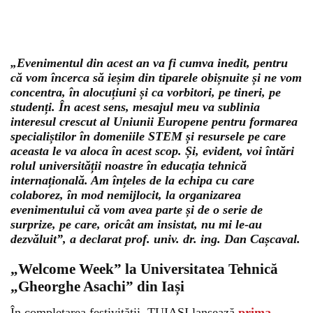
„Evenimentul din acest an va fi cumva inedit, pentru
că vom încerca să ieșim din tiparele obișnuite și ne vom
concentra, în alocuțiuni și ca vorbitori, pe tineri, pe
studenți. În acest sens, mesajul meu va sublinia
interesul crescut al Uniunii Europene pentru formarea
specialiștilor în domeniile STEM și resursele pe care
aceasta le va aloca în acest scop. Și, evident, voi întări
rolul universității noastre în educația tehnică
internațională. Am înțeles de la echipa cu care
colaborez, în mod nemijlocit, la organizarea
evenimentului că vom avea parte și de o serie de
surprize, pe care, oricât am insistat, nu mi le-au
dezvăluit”, a declarat prof. univ. dr. ing. Dan Cașcaval.
„Welcome Week” la Universitatea Tehnică
„Gheorghe Asachi” din Iași
În completarea festivității, TUIASI lansează
prima