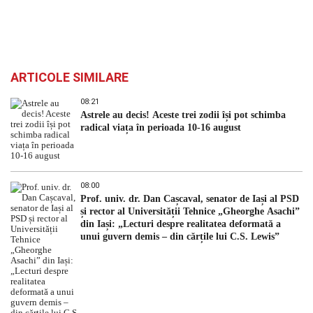
ARTICOLE SIMILARE
08:21
Astrele au decis! Aceste trei zodii își pot schimba
radical viața în perioada 10-16 august
08:00
Prof. univ. dr. Dan Cașcaval, senator de Iași al PSD
și rector al Universității Tehnice „Gheorghe Asachi”
din Iași: „Lecturi despre realitatea deformată a
unui guvern demis – din cărțile lui C.S. Lewis”