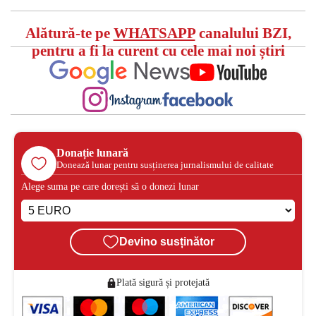
Alătură-te pe
WHATSAPP
canalului BZI,
pentru a fi la curent cu cele mai noi știri
Donație lunară
Donează lunar pentru susținerea jurnalismului de calitate
Alege suma pe care dorești să o donezi lunar
Devino susținător
Plată sigură și protejată