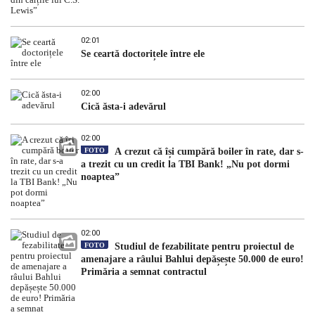
02:01
Se ceartă doctorițele între ele
02:00
Cică ăsta-i adevărul
02:00
FOTO
A crezut că își cumpără boiler în rate, dar s-
a trezit cu un credit la TBI Bank! „Nu pot dormi
noaptea”
02:00
FOTO
Studiul de fezabilitate pentru proiectul de
amenajare a râului Bahlui depășește 50.000 de euro!
Primăria a semnat contractul