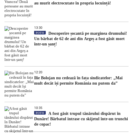
au murit electrocutate în propria locuință!
13:30
FOTO
Descoperire șocantă pe marginea drumului!
Un bărbat de 62 de ani din Argeș a fost găsit mort
într-un șanț!
12:20
Ilie Bolojan nu cedează în fața sindicatelor: „Mai
mult decât își permite România nu putem da”
10:35
FOTO
A fost găsit trupul tânărului dispărut în
Dunăre! Bărbatul intrase cu skijetul într-un trunchi
de copac!