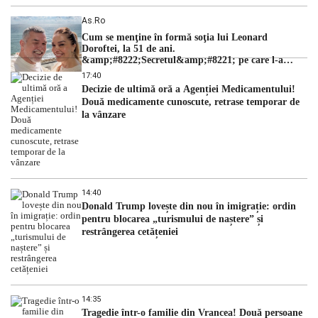
As.ro
Cum se menţine în formă soţia lui Leonard
Doroftei, la 51 de ani.
&amp;#8222;Secretul&amp;#8221; pe care l-a
dezvăluit
17:40
Decizie de ultimă oră a Agenției Medicamentului!
Două medicamente cunoscute, retrase temporar de
la vânzare
14:40
Donald Trump lovește din nou în imigrație: ordin
pentru blocarea „turismului de naștere” și
restrângerea cetățeniei
14:35
Tragedie într-o familie din Vrancea! Două persoane