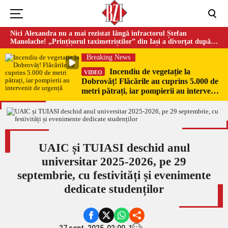
Nici Alexandra nu a mai rezistat lângă infractorul Ștefan
Manolache! „Prințișorul taximetriștilor” din Iași a divorţat după
doi ani de căsnicie
Breaking News
Incendiu de vegetație la
VIDEO
Dobrovăț! Flăcările au cuprins 5.000 de
metri pătrați, iar pompierii au intervenit
de urgență
UAIC și TUIASI deschid anul
universitar 2025-2026, pe 29
septembrie, cu festivități și evenimente
dedicate studenților