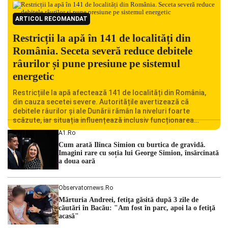
ARTICOL RECOMANDAT
Restricții la apă în 141 de localități din
România. Seceta severă reduce debitele
râurilor și pune presiune pe sistemul
energetic
Restricțiile la apă afectează 141 de localități din România,
din cauza secetei severe. Autoritățile avertizează că
debitele râurilor și ale Dunării rămân la niveluri foarte
scăzute, iar situația influențează inclusiv funcționarea
Centralei Nucleare de la Cernavodă. România se confruntă
A1.ro
cu una dintre cele mai dificile perioade din punct de vedere
Cum arată Ilinca Simion cu burtica de gravidă.
hidrologic din ultimii ani. Lipsa […]
Imagini rare cu soția lui George Simion, însărcinată
a doua oară
Observatornews.ro
Mărturia Andreei, fetiţa găsită după 3 zile de
căutări în Bacău: "Am fost în parc, apoi la o fetiţă
acasă"