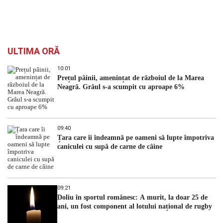
ULTIMA ORĂ
10:01
Prețul pâinii, amenințat de războiul de la Marea
Neagră. Grâul s-a scumpit cu aproape 6%
09:40
Țara care îi îndeamnă pe oameni să lupte împotriva
caniculei cu supă de carne de câine
09:21
Doliu în sportul românesc: A murit, la doar 25 de
ani, un fost component al lotului național de rugby