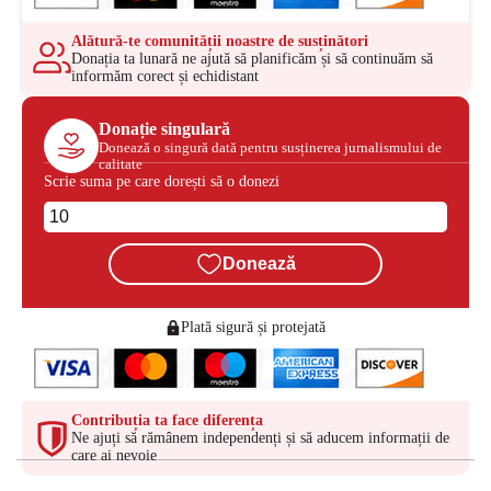
Alătură-te comunității noastre de susținători
Donația ta lunară ne ajută să planificăm și să continuăm să
informăm corect și echidistant
Donație singulară
Donează o singură dată pentru susținerea jurnalismului de
calitate
Scrie suma pe care dorești să o donezi
Donează
Plată sigură și protejată
Contribuția ta face diferența
Ne ajuți să rămânem independenți și să aducem informații de
care ai nevoie