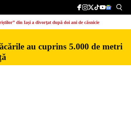
știlor” din Iași a divorţat după doi ani de căsnicie
ăcările au cuprins 5.000 de metri
ță