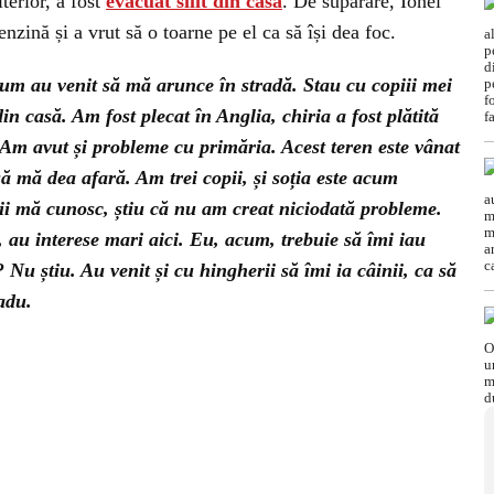
lterior, a fost
evacuat silit din casă
. De supărare, Ionel
zină și a vrut să o toarne pe el ca să își dea foc.
cum au venit să mă arunce în stradă. Stau cu copiii mei
in casă. Am fost plecat în Anglia, chiria a fost plătită
Am avut și probleme cu primăria. Acest teren este vânat
ă mă dea afară. Am trei copii, și soția este acum
i mă cunosc, știu că nu am creat niciodată probleme.
 au interese mari aici. Eu, acum, trebuie să îmi iau
 Nu știu. Au venit și cu hingherii să îmi ia câinii, ca să
adu.