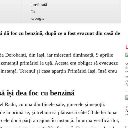
i dă foc cu benzină, după ce a fost evacuat din casă de
a Dorobanți, din Iași, iar miercuri dimineață, 9 aprilie
ezentanții primăriei la ușă. Acesta era obligat să evacueze
instanță. Terenul și casa aparțin Primăriei Iași, însă erau
să își dea foc cu benzină
l Radu, cu una din fiicele sale, ginerele și nepoții.
de la primărie, și trebuia să plătească câte 53 de lei lunar
, cele două părți au ajuns în instanță. În urma verificărilor,