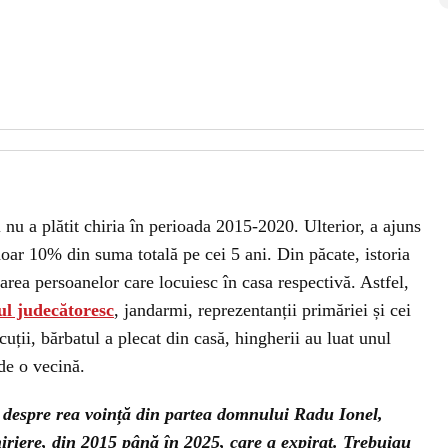
 nu a plătit chiria în perioada 2015-2020. Ulterior, a ajuns
 doar 10% din suma totală pe cei 5 ani. Din păcate, istoria
uarea persoanelor care locuiesc în casa respectivă. Astfel,
ul judecătoresc
, jandarmi, reprezentanții primăriei și cei
uții, bărbatul a plecat din casă, hingherii au luat unul
 de o vecină.
ba despre rea voință din partea domnului Radu Ionel,
iriere, din 2015 până în 2025, care a expirat. Trebuiau