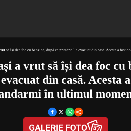
vrut să își dea foc cu benzină, după ce primăria l-a evacuat din casă. Acesta a fost 
și a vrut să își dea foc cu
 evacuat din casă. Acesta a 
jandarmi în ultimul momen
10 apr. 2025, 02:00,
15
,
GALERIE FOTO
Petronel Ștefan
în
TITLURILE ZILEI
37