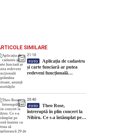
ARTICOLE SIMILARE
21:10
Aplicația de cadastru
FOTO
și carte funciară ar putea
redeveni funcțională
săptămâna viitoare, anunță
autoritățile
20:40
Theo Rose,
FOTO
întreruptă în plin concert la
Nibiru. Ce s-a întâmplat pe
scenă înainte ca artista să
împlinească 29 de ani