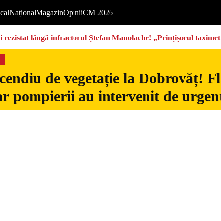
cal
Național
Magazin
Opinii
CM 2026
rezistat lângă infractorul Ștefan Manolache! „Prințișorul taximetri
s
cendiu de vegetație la Dobrovăț! Fl
iar pompierii au intervenit de urgen