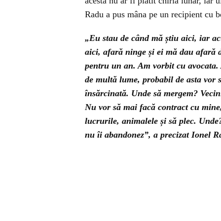
acesta nu ar fi plătit chiria lunar, iar u
Radu a pus mâna pe un recipient cu ben
„Eu stau de când mă știu aici, iar a
aici, afară ninge și ei mă dau afară d
pentru un an. Am vorbit cu avocata. 
de multă lume, probabil de asta vor s
însărcinată. Unde să mergem? Vecini
Nu vor să mai facă contract cu mine,
lucrurile, animalele și să plec. Unde?
nu îi abandonez”, a precizat Ionel R