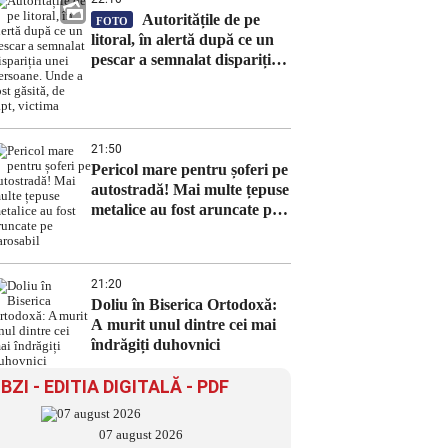
Autoritățile de pe
FOTO
litoral, în alertă după ce un
pescar a semnalat dispariția
unei persoane. Unde a fost
găsită, de fapt, victima
21:50
Pericol mare pentru șoferi pe
autostradă! Mai multe țepuse
metalice au fost aruncate pe
carosabil
21:20
Doliu în Biserica Ortodoxă:
A murit unul dintre cei mai
îndrăgiți duhovnici
BZI - EDITIA DIGITALĂ - PDF
07 august 2026