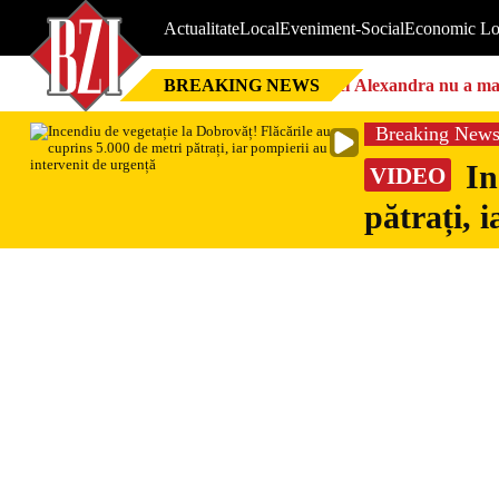
Actualitate
Local
Eveniment-Social
Economic Lo
BREAKING NEWS
Nici Alexandra nu a mai 
Breaking New
In
VIDEO
pătrați, 