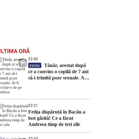
ULTIMA ORĂ
22:40
Tânăr, arestat după
FOTO
ce a convins o copilă de 7 ani
să-i trimită poze sexuale. Ar
fi racolat-o de pe Roblox
22:21
Fetița dispărută în Bacău a
fost găsită! Ce a făcut
Andreea timp de trei zile
22:10